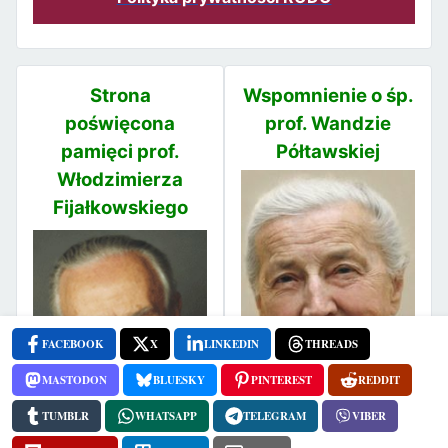
Strona
Wspomnienie o śp.
poświęcona
prof. Wandzie
pamięci prof.
Półtawskiej
Włodzimierza
Fijałkowskiego
FACEBOOK
X
LINKEDIN
THREADS
MASTODON
BLUESKY
PINTEREST
REDDIT
TUMBLR
WHATSAPP
TELEGRAM
VIBER