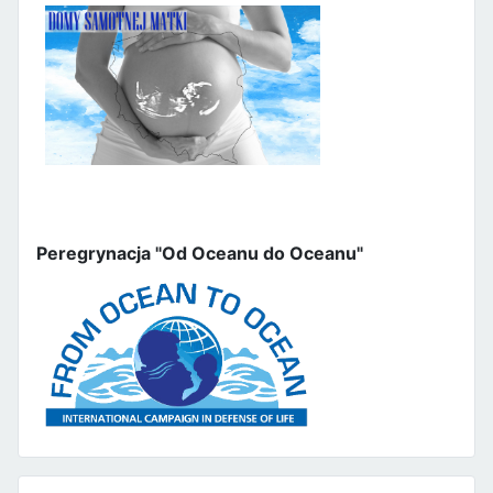
Peregrynacja "Od Oceanu do Oceanu"