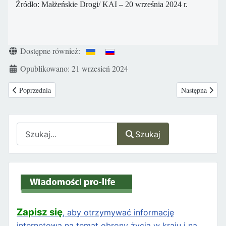
Źródło: Małżeńskie Drogi/ KAI – 20 września 2024 r.
Szczegóły
Dostępne również:
Opublikowano: 21 wrzesień 2024
Poprzednia strona: USA – odwołano spotkanie Donalda Trumpa z prezyd
Następna stron
Poprzednia
Następna
Szukaj
Szukaj
Zapisz się
, aby otrzymywać informację
internetową na temat obrony życia w kraju i na