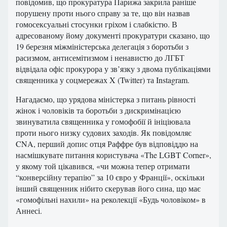
повідомив, що прокуратура Парижа закрила раніше
порушену проти нього справу за те, що він назвав
гомосексуальні стосунки гріхом і слабкістю. В
адресованому йому документі прокуратури сказано, що
19 березня міжміністерська делегація з боротьби з
расизмом, антисемітизмом і ненавистю до ЛГБТ
відвідала офіс прокурора у зв’язку з двома публікаціями
священника у соцмережах X (Twitter) та Instagram.
Нагадаємо, що урядова міністерка з питань рівності
жінок і чоловіків та боротьби з дискримінацією
звинуватила священника у гомофобії й ініціювала
проти нього низку судових заходів. Як повідомляє
CNA, перший допис отця Раффре був відповіддю на
насмішкувате питання користувача «The LGBT Corner»,
у якому той цікавився, «чи можна тепер отримати
“конверсійну терапію” за 10 євро у Франції», оскільки
інший священник нібито скерував його сина, що має
«гомофільні нахили» на реколекції «Будь чоловіком» в
Аннесі.