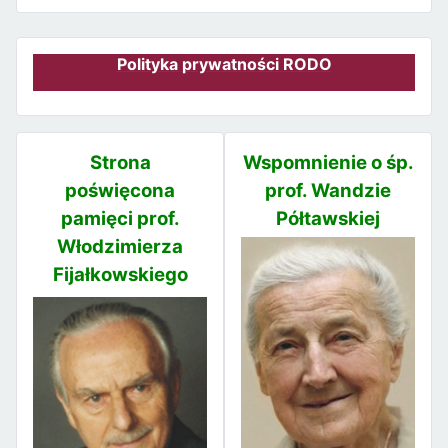
Polityka prywatności RODO
Strona
Wspomnienie o śp.
poświęcona
prof. Wandzie
pamięci prof.
Półtawskiej
Włodzimierza
Fijałkowskiego