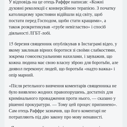
У відповідь на це отець Раффре написав: «Кожні
духовні реколекції є конверсійною терапією. З початку
католицизму християни відійшли від світу, щоб
постати перед Господом, щоби стати кращими», а
також розкритикував «грубе невігластво» і спосіб
діяльності ЛГБТ-лобі.
15 березня священник опублікував в Інстаграмі відео, у
якому закликав вірних боротися зі своїми слабкостями,
зокрема гомосексуальними нахилами, і зауважив, що
кожна людина має свою власну зброю для боротьби, але
диявол переконує людей, що боротьба «надто важка» і
опір марний.
«Після ретельного вивчення коментарів священника не
було виявлено жодних правопорушень, достатніх для
кримінального провадження проти нього, — сказано у
рішенні прокуратури. — Тому цей процес припинено».
Сам отець Раффре зазначив, що його коментарі не
потрапляють під дію закону про мову ненависті.