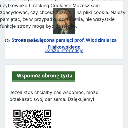
użytkownika (Tracking Cookies). Możesz sam
zdecydować, czy chcesz zezwolić na pliki cookie. Należy
pamiętać, że w przypadku odrzucenia, nie wszystkie
funkcje strony mogą być dostępne.
Strona poświęcona pamięci prof. Włodzimierza
Ok
Odmawiać
Fijałkowskiego
Dalsze informacje
Jeżeli ktoś chciałby nas wspomóc, może
przekazać swój dar serca. Dziękujemy!