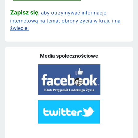
Zapisz się
, aby otrzymywać informację
internetową na temat obrony życia w kraju i na
świecie!
Media społecznościowe