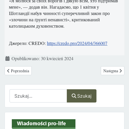
«Я молюся за своїх ворогів і дякую всім, хто підтримав
мене», — додав він. Нагадаємо, що 1 квітня у
Шотландії набув чинності суперечливий закон про
«злочини на ґрунті ненависті», критикований
католицьким духовенством.
Джерело: CREDO:
https://credo.pro/2024/04/366007
Szczegóły
Opublikowano: 30 kwiecień 2024
Poprzednia strona: ‘Росіяни цілеспрямовано вивозили українських ді
Następna strona
Poprzednia
Następna
Szukaj
Szukaj