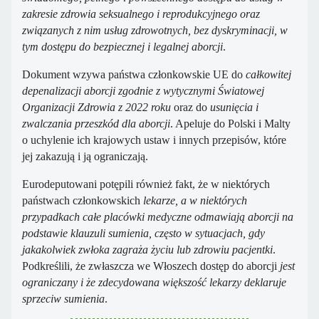
zakresie zdrowia seksualnego i reprodukcyjnego oraz
związanych z nim usług zdrowotnych, bez dyskryminacji, w
tym dostępu do bezpiecznej i legalnej aborcji
.
Dokument wzywa państwa członkowskie UE do
całkowitej
depenalizacji aborcji zgodnie z wytycznymi Światowej
Organizacji Zdrowia z 2022 roku
oraz do
usunięcia i
zwalczania przeszkód dla aborcji
. Apeluje do Polski i Malty
o uchylenie ich krajowych ustaw i innych przepisów, które
jej zakazują i ją ograniczają.
Eurodeputowani potępili również fakt, że w niektórych
państwach członkowskich
lekarze, a w niektórych
przypadkach całe placówki medyczne odmawiają aborcji na
podstawie klauzuli sumienia, często w sytuacjach, gdy
jakakolwiek zwłoka zagraża życiu lub zdrowiu pacjentki
.
Podkreślili, że zwłaszcza we Włoszech dostęp do aborcji
jest
ograniczany i że zdecydowana większość lekarzy deklaruje
sprzeciw sumienia
.