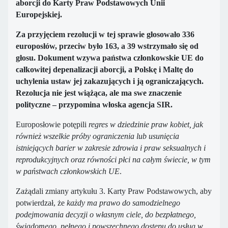
aborcji do Karty Praw Podstawowych Unii
Europejskiej.
Za przyjęciem rezolucji w tej sprawie głosowało 336
europosłów, przeciw było 163, a 39 wstrzymało się od
głosu. Dokument wzywa państwa członkowskie UE do
całkowitej depenalizacji aborcji, a Polskę i Maltę do
uchylenia ustaw jej zakazujących i ją ograniczających.
Rezolucja nie jest wiążąca, ale ma swe znaczenie
polityczne – przypomina włoska agencja SIR.
Europosłowie potępili
regres w dziedzinie praw kobiet, jak
również wszelkie próby ograniczenia lub usunięcia
istniejących barier w zakresie zdrowia i praw seksualnych i
reprodukcyjnych oraz równości płci na całym świecie, w tym
w państwach członkowskich UE
.
Zażądali zmiany artykułu 3. Karty Praw Podstawowych, aby
potwierdzał, że
każdy ma prawo do samodzielnego
podejmowania decyzji o własnym ciele, do bezpłatnego,
świadomego, pełnego i powszechnego dostępu do usług w