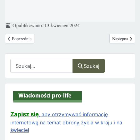
Szczegóły
Opublikowano: 13 kwiecień 2024
Poprzednia strona: Sejm skierował projekty ustaw aborcyjnych do Komisj
Następna strona
Poprzednia
Następna
Szukaj
Szukaj
Zapisz się
, aby otrzymywać informację
internetową na temat obrony życia w kraju i na
świecie!