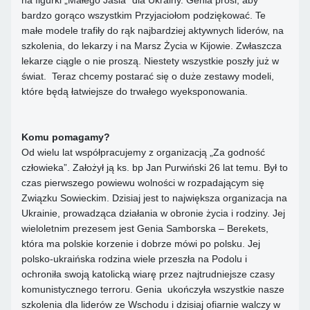
na figurki „Małego Jasia” dla Ukrainy. Genia prosi, aby
bardzo gorąco wszystkim Przyjaciołom podziękować. Te
małe modele trafiły do rąk najbardziej aktywnych liderów, na
szkolenia, do lekarzy i na Marsz Życia w Kijowie. Zwłaszcza
lekarze ciągle o nie proszą. Niestety wszystkie poszły już w
świat. Teraz chcemy postarać się o duże zestawy modeli,
które będą łatwiejsze do trwałego wyeksponowania.
Komu pomagamy?
Od wielu lat współpracujemy z organizacją „Za godność
człowieka”. Założył ją ks. bp Jan Purwiński 26 lat temu. Był to
czas pierwszego powiewu wolności w rozpadającym się
Związku Sowieckim. Dzisiaj jest to największa organizacja na
Ukrainie, prowadząca działania w obronie życia i rodziny. Jej
wieloletnim prezesem jest Genia Samborska – Berekets,
która ma polskie korzenie i dobrze mówi po polsku. Jej
polsko-ukraińska rodzina wiele przeszła na Podolu i
ochroniła swoją katolicką wiarę przez najtrudniejsze czasy
komunistycznego terroru. Genia ukończyła wszystkie nasze
szkolenia dla liderów ze Wschodu i dzisiaj ofiarnie walczy w