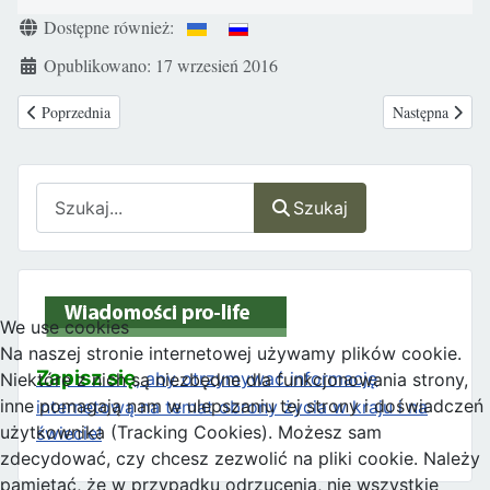
Szczegóły
Dostępne również:
Opublikowano: 17 wrzesień 2016
Poprzednia strona: KONFERENCJA „Ekologia Rodziny”
Następna strona
Poprzednia
Następna
Szukaj
Szukaj
We use cookies
Na naszej stronie internetowej używamy plików cookie.
Zapisz się
, aby otrzymywać informację
Niektóre z nich są niezbędne dla funkcjonowania strony,
inne pomagają nam w ulepszaniu tej strony i doświadczeń
internetową na temat obrony życia w kraju i na
użytkownika (Tracking Cookies). Możesz sam
świecie!
zdecydować, czy chcesz zezwolić na pliki cookie. Należy
pamiętać, że w przypadku odrzucenia, nie wszystkie