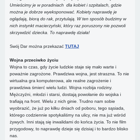
Umieścimy je w poradniach dla kobiet i szpitalach, gdzie
można je dobrze wyeksponować. Kobiety naprawdę je
oglądają, biorą do rak, przytulają. W ten sposób budzimy w
nich instynkt macierzyński, który raz poruszony nie pozwoli
skrzywdzić dziecka. To naprawdę działa!
Swój Dar można przekazać
TUTAJ
Wojna przeciwko życiu
Wojna to czas, gdy życie ludzkie staje się mało warte i
poważnie zagrożone. Prawdziwa wojna, jest straszna. To nie
wirtualna gra komputerowa, ale realne zagrożenie i
prawdziwa śmierć wielu ludzi. Wojna rozbija rodziny.
Mężczyźni, młodzi i starsi, dostają powołanie do wojska i
trafiają na front. Wielu z nich ginie. Trudno nam sobie
wyobrazić, że już po kilku dniach od poboru, tego sąsiada,
którego codziennie spotykaliśmy na ulicy, nie ma już wśród
żywych. Inni stają się inwalidami do końca życia. To nie film
przygodowy, to naprawdę dzieje się dzisiaj i to bardzo blisko
nas.