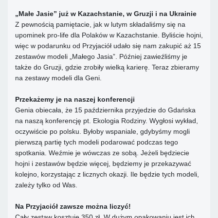
„Małe Jasie” już w Kazachstanie, w Gruzji i na Ukrainie
Z pewnością pamiętacie, jak w lutym składaliśmy się na
upominek pro-life dla Polaków w Kazachstanie. Byliście hojni,
więc w podarunku od Przyjaciół udało się nam zakupić aż 15
zestawów modeli „Małego Jasia”. Później zawieźliśmy je
także do Gruzji, gdzie zrobiły wielką karierę. Teraz zbieramy
na zestawy modeli dla Geni.
Przekażemy je na naszej konferencji
Genia obiecała, że 15 października przyjedzie do Gdańska
na naszą konferencję pt. Ekologia Rodziny. Wygłosi wykład,
oczywiście po polsku. Byłoby wspaniale, gdybyśmy mogli
pierwszą partię tych modeli podarować podczas tego
spotkania. Weźmie je wówczas ze sobą. Jeżeli będziecie
hojni i zestawów będzie więcej, będziemy je przekazywać
kolejno, korzystając z licznych okazji. Ile będzie tych modeli,
zależy tylko od Was.
Na Przyjaciół zawsze można liczyć!
Cały zestaw kosztuje 350 zł. W dużym opakowaniu jest ich