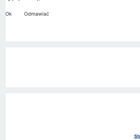
Ok
Odmawiać
St