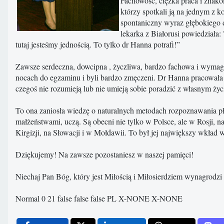
Fachowość, ciężka praca i znako
którzy spotkali ją na jednym z k
spontaniczny wyraz głębokiego do
lekarka z Białorusi powiedziała
tutaj jesteśmy jednością. To tylko dr Hanna potrafi!”
Zawsze serdeczna, dowcipna , życzliwa, bardzo fachowa i wymagają
nocach do egzaminu i byli bardzo zmęczeni. Dr Hanna pracowała po
czegoś nie rozumieją lub nie umieją sobie poradzić z własnym ż
To ona zaniosła wiedzę o naturalnych metodach rozpoznawania pło
małżeństwami, uczą. Są obecni nie tylko w Polsce, ale w Rosji, na
Kirgizji, na Słowacji i w Mołdawii. To był jej największy wkład 
Dziękujemy! Na zawsze pozostaniesz w naszej pamięci!
Niechaj Pan Bóg, który jest Miłością i Miłosierdziem wynagrodzi 
Normal 0 21 false false false PL X-NONE X-NONE