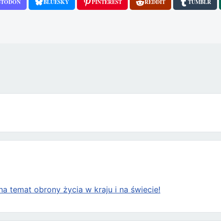
STODON
BLUESKY
PINTEREST
REDDIT
TUMBLR
a temat obrony życia w kraju i na świecie!