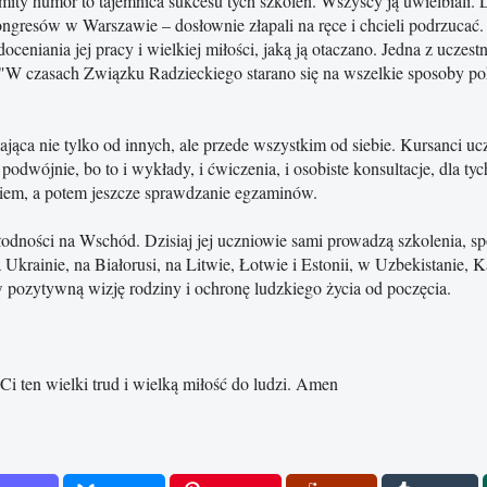
mity humor to tajemnica sukcesu tych szkoleń. Wszyscy ją uwielbiali. 
ongresów w Warszawie – dosłownie złapali na ręce i chcieli podrzucać.
ceniania jej pracy i wielkiej miłości, jaką ją otaczano. Jedna z uczest
: "W czasach Związku Radzieckiego starano się na wszelkie sposoby pok
ca nie tylko od innych, ale przede wszystkim od siebie. Kursanci ucz
dwójnie, bo to i wykłady, i ćwiczenia, i osobiste konsultacje, dla tyc
yciem, a potem jeszcze sprawdzanie egzaminów.
dności na Wschód. Dzisiaj jej uczniowie sami prowadzą szkolenia, spo
 Ukrainie, na Białorusi, na Litwie, Łotwie i Estonii, w Uzbekistanie, K
w pozytywną wizję rodziny i ochronę ludzkiego życia od poczęcia.
Ci ten wielki trud i wielką miłość do ludzi. Amen