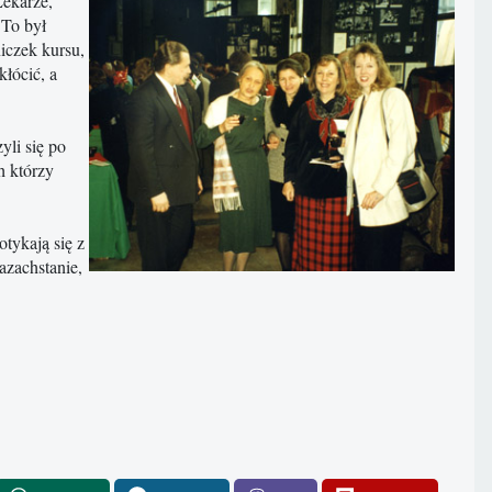
Lekarze,
 To był
niczek kursu,
łócić, a
yli się po
h którzy
tykają się z
azachstanie,