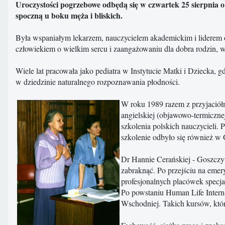
Uroczystości pogrzebowe odbędą się w czwartek 25 sierpnia o 
spoczną u boku męża i bliskich.
Była wspaniałym lekarzem, nauczycielem akademickim i liderem o
człowiekiem o wielkim sercu i zaangażowaniu dla dobra rodzin, w 
Wiele lat pracowała jako pediatra w Instytucie Matki i Dziecka,
w dziedzinie naturalnego rozpoznawania płodności.
W roku 1989 razem z przyjaciółm
angielskiej (objawowo-termiczn
szkolenia polskich nauczycieli.
szkolenie odbyło się również w G
Dr Hannie Cerańskiej - Goszczyń
zabraknąć. Po przejściu na emer
profesjonalnych placówek specja
Po powstaniu Human Life Interna
Wschodniej. Takich kursów, któr