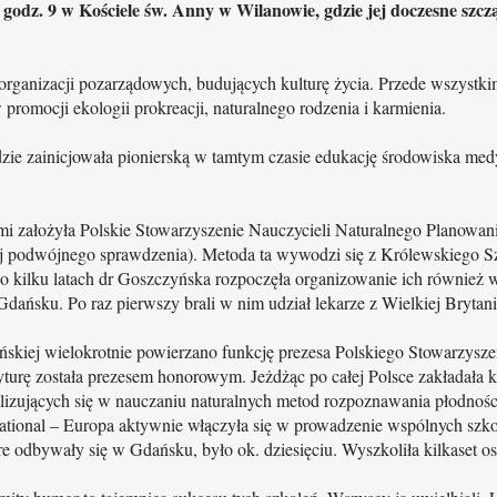
godz. 9 w Kościele św. Anny w Wilanowie, gdzie jej doczesne szcz
rganizacji pozarządowych, budujących kulturę życia. Przede wszystki
promocji ekologii prokreacji, naturalnego rodzenia i karmienia.
 gdzie zainicjowała pionierską w tamtym czasie edukację środowiska me
i założyła Polskie Stowarzyszenie Nauczycieli Naturalnego Planowani
ej podwójnego sprawdzenia). Metoda ta wywodzi się z Królewskiego Sz
 Po kilku latach dr Goszczyńska rozpoczęła organizowanie ich również 
dańsku. Po raz pierwszy brali w nim udział lekarze z Wielkiej Brytanii
skiej wielokrotnie powierzano funkcję prezesa Polskiego Stowarzysze
yturę została prezesem honorowym. Jeżdżąc po całej Polsce zakładała k
lizujących się w nauczaniu naturalnych metod rozpoznawania płodnośc
tional – Europa aktywnie włączyła się w prowadzenie wspólnych szkole
e odbywały się w Gdańsku, było ok. dziesięciu. Wyszkoliła kilkaset os