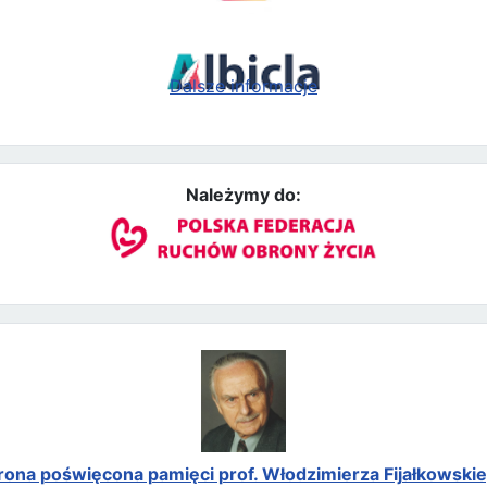
Dalsze informacje
Należymy do:
rona poświęcona pamięci prof. Włodzimierza Fijałkowski