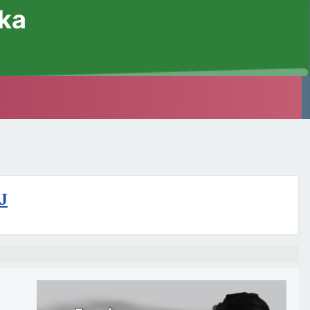
ska
J