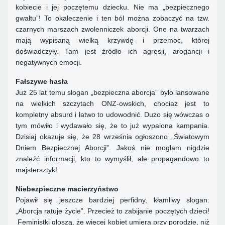
kobiecie i jej poczętemu dziecku. Nie ma „bezpiecznego
gwałtu”! To okaleczenie i ten ból można zobaczyć na tzw.
czarnych marszach zwolenniczek aborcji. One na twarzach
mają wypisaną wielką krzywdę i przemoc, której
doświadczyły. Tam jest źródło ich agresji, arogancji i
negatywnych emocji.
Fałszywe hasła
Już 25 lat temu slogan „bezpieczna aborcja” było lansowane
na wielkich szczytach ONZ-owskich, chociaż jest to
kompletny absurd i łatwo to udowodnić. Dużo się wówczas o
tym mówiło i wydawało się, że to już wypalona kampania.
Dzisiaj okazuje się, że 28 września ogłoszono „Światowym
Dniem Bezpiecznej Aborcji”. Jakoś nie mogłam nigdzie
znaleźć informacji, kto to wymyślił, ale propagandowo to
majstersztyk!
Niebezpieczne macierzyństwo
Pojawił się jeszcze bardziej perfidny, kłamliwy slogan:
„Aborcja ratuje życie”. Przecież to zabijanie poczętych dzieci!
Feministki głoszą, że więcej kobiet umiera przy porodzie, niż