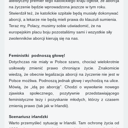
ateistyczny premier tego katolickiego kraju ogłosił, że aborcja
na życzenie będzie wprowadzona jeszcze w tym roku.
Stwierdził też, że katolickie szpitale będą musiały dokonywać
aborcji, a lekarze nie będą mieli prawa do klauzuli sumienia.
Teraz my, Polacy, musimy sobie uświadomić, że na
europejskim placu boju pozostaliśmy sami i wszystkie siły
zwolenników aborcji kierują się na nas.
Feministki podnoszą głowę!
Dotychczas nie miały w Polsce szans, chociaż wielokrotnie
usiłowały zmienić prawo chroniące życie. Znakomicie
wiedzą, że obecnie legalizacja aborcji na życzenie nie jest w
Polsce możliwa. Podnoszą jednak głowę i wychodzą na ulice.
Mówią, że „idą po aborcję”. Chodzi o wywołanie nowego
zjawiska społecznego, pozytywnie przedstawiającego
feministyczne tezy i pozyskanie młodych, którzy z czasem
zmienią prawo (tak jak w Irlandii).
Scenariusz irlandzki
Warto przemyśleć sytuację w Irlandii. Tam ochronę życia od