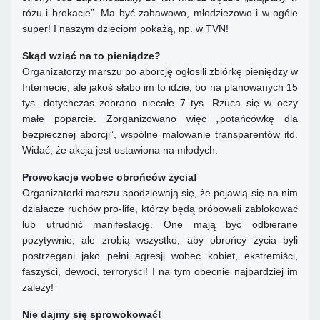
różu i brokacie”. Ma być zabawowo, młodzieżowo i w ogóle
super! I naszym dzieciom pokażą, np. w TVN!
Skąd wziąć na to pieniądze?
Organizatorzy marszu po aborcję ogłosili zbiórkę pieniędzy w
Internecie, ale jakoś słabo im to idzie, bo na planowanych 15
tys. dotychczas zebrano niecałe 7 tys. Rzuca się w oczy
małe poparcie. Zorganizowano więc „potańcówkę dla
bezpiecznej aborcji”, wspólne malowanie transparentów itd.
Widać, że akcja jest ustawiona na młodych.
Prowokacje wobec obrońców życia!
Organizatorki marszu spodziewają się, że pojawią się na nim
działacze ruchów pro-life, którzy będą próbowali zablokować
lub utrudnić manifestację. One mają być odbierane
pozytywnie, ale zrobią wszystko, aby obrońcy życia byli
postrzegani jako pełni agresji wobec kobiet, ekstremiści,
faszyści, dewoci, terroryści! I na tym obecnie najbardziej im
zależy!
Nie dajmy się sprowokować!