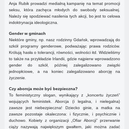
Anja Rubik prowadzi medialną kampanię na temat promocji
seksu, która zachęca młodych do swobody seksualnej.
Należy się spodziewać nasilenia tych akcji, bo jest to celowa
indoktrynacja ideologiczna.
Gender w gminach
Niektóre gminy, np. nasz rodzinny Gdańsk, wprowadzają do
szkół programy genderowe, podważając prawa rodziców.
Królują hasła o tolerancji, równości, wolności itd. Widzieliśmy
to także na przykładzie Irlandii, gdzie najpierw wprowadzono
gender do szkół, później zalegalizowano związki
jednopłciowe, a na koniec zalegalizowano aborcję na
życzenie.
Czy aborcja może być bezpieczna?
To feministyczny slogan, wynikający z „koncertu życzeń”
wojujących feministek. Aborcja (i legalna, i nielegalna)
zawsze jest niebezpieczna! Dziecko ginie, a matka na
zawsze pozostaje okaleczona: i fizycznie, i psychicznie i
duchowo. Kobiety z organizacji „Ofiar Aborcji” przerwanie
ciąży nazywają największym gwałtem, jaki można zadać