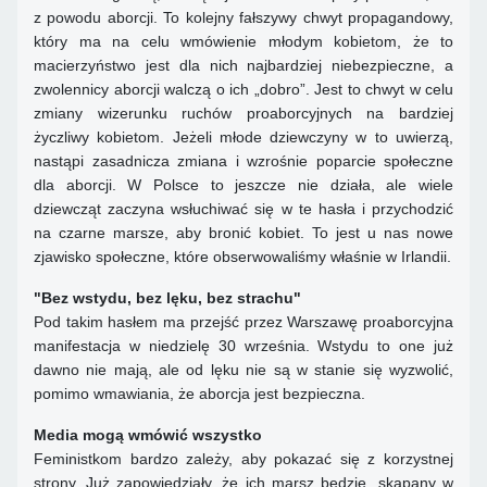
z powodu aborcji. To kolejny fałszywy chwyt propagandowy,
który ma na celu wmówienie młodym kobietom, że to
macierzyństwo jest dla nich najbardziej niebezpieczne, a
zwolennicy aborcji walczą o ich „dobro”. Jest to chwyt w celu
zmiany wizerunku ruchów proaborcyjnych na bardziej
życzliwy kobietom. Jeżeli młode dziewczyny w to uwierzą,
nastąpi zasadnicza zmiana i wzrośnie poparcie społeczne
dla aborcji. W Polsce to jeszcze nie działa, ale wiele
dziewcząt zaczyna wsłuchiwać się w te hasła i przychodzić
na czarne marsze, aby bronić kobiet. To jest u nas nowe
zjawisko społeczne, które obserwowaliśmy właśnie w Irlandii.
"Bez wstydu, bez lęku, bez strachu"
Pod takim hasłem ma przejść przez Warszawę proaborcyjna
manifestacja w niedzielę 30 września. Wstydu to one już
dawno nie mają, ale od lęku nie są w stanie się wyzwolić,
pomimo wmawiania, że aborcja jest bezpieczna.
Media mogą wmówić wszystko
Feministkom bardzo zależy, aby pokazać się z korzystnej
strony. Już zapowiedziały, że ich marsz będzie „skąpany w