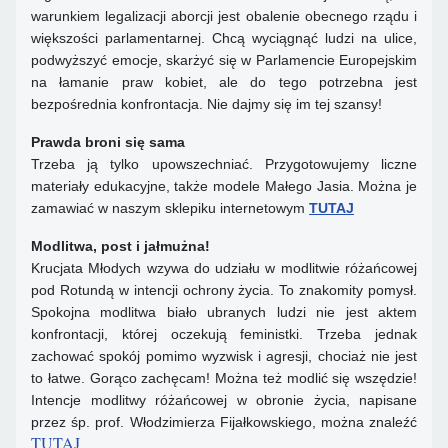
warunkiem legalizacji aborcji jest obalenie obecnego rządu i
większości parlamentarnej. Chcą wyciągnąć ludzi na ulice,
podwyższyć emocje, skarżyć się w Parlamencie Europejskim
na łamanie praw kobiet, ale do tego potrzebna jest
bezpośrednia konfrontacja. Nie dajmy się im tej szansy!
Prawda broni się sama
Trzeba ją tylko upowszechniać. Przygotowujemy liczne
materiały edukacyjne, także modele Małego Jasia. Można je
zamawiać w naszym sklepiku internetowym
TUTAJ
Modlitwa, post i jałmużna!
Krucjata Młodych wzywa do udziału w modlitwie różańcowej
pod Rotundą w intencji ochrony życia. To znakomity pomysł.
Spokojna modlitwa biało ubranych ludzi nie jest aktem
konfrontacji, której oczekują feministki. Trzeba jednak
zachować spokój pomimo wyzwisk i agresji, chociaż nie jest
to łatwe. Gorąco zachęcam! Można też modlić się wszędzie!
Intencje modlitwy różańcowej w obronie życia, napisane
przez śp. prof. Włodzimierza Fijałkowskiego, można znaleźć
TUTAJ