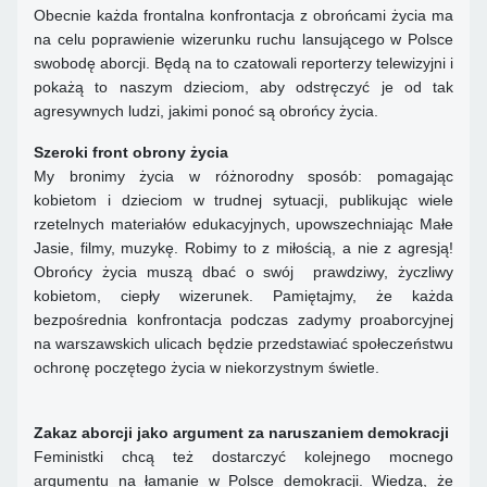
Obecnie każda frontalna konfrontacja z obrońcami życia ma
na celu poprawienie wizerunku ruchu lansującego w Polsce
swobodę aborcji. Będą na to czatowali reporterzy telewizyjni i
pokażą to naszym dzieciom, aby odstręczyć je od tak
agresywnych ludzi, jakimi ponoć są obrońcy życia.
Szeroki front obrony życia
My bronimy życia w różnorodny sposób: pomagając
kobietom i dzieciom w trudnej sytuacji, publikując wiele
rzetelnych materiałów edukacyjnych, upowszechniając Małe
Jasie, filmy, muzykę. Robimy to z miłością, a nie z agresją!
Obrońcy życia muszą dbać o swój prawdziwy, życzliwy
kobietom, ciepły wizerunek. Pamiętajmy, że każda
bezpośrednia konfrontacja podczas zadymy proaborcyjnej
na warszawskich ulicach będzie przedstawiać społeczeństwu
ochronę poczętego życia w niekorzystnym świetle.
Zakaz aborcji jako argument za naruszaniem demokracji
Feministki chcą też dostarczyć kolejnego mocnego
argumentu na łamanie w Polsce demokracji. Wiedzą, że