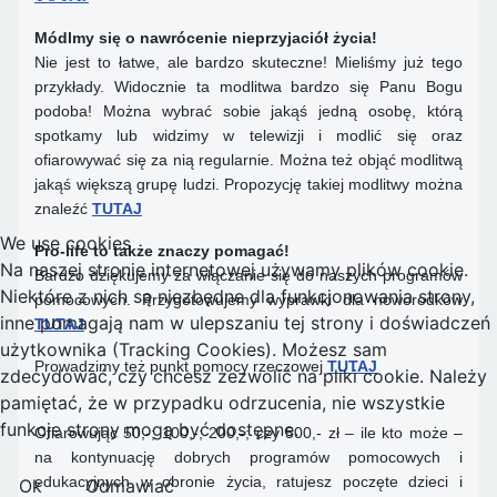
Módlmy się o nawrócenie nieprzyjaciół życia!
Nie jest to łatwe, ale bardzo skuteczne! Mieliśmy już tego
przykłady. Widocznie ta modlitwa bardzo się Panu Bogu
podoba! Można wybrać sobie jakąś jedną osobę, którą
spotkamy lub widzimy w telewizji i modlić się oraz
ofiarowywać się za nią regularnie. Można też objąć modlitwą
jakąś większą grupę ludzi. Propozycję takiej modlitwy można
znaleźć
TUTAJ
We use cookies
Pro-life to także znaczy pomagać!
Na naszej stronie internetowej używamy plików cookie.
Bardzo dziękujemy za włączanie się do naszych programów
Niektóre z nich są niezbędne dla funkcjonowania strony,
pomocowych. Przygotowujemy wyprawki dla noworodków
inne pomagają nam w ulepszaniu tej strony i doświadczeń
TUTAJ
użytkownika (Tracking Cookies). Możesz sam
Prowadzimy też punkt pomocy rzeczowej
TUTAJ
zdecydować, czy chcesz zezwolić na pliki cookie. Należy
pamiętać, że w przypadku odrzucenia, nie wszystkie
funkcje strony mogą być dostępne.
Ofiarowując 50,-; 100,-; 200,-; czy 500,- zł – ile kto może –
na kontynuację dobrych programów pomocowych i
edukacyjnych w obronie życia, ratujesz poczęte dzieci i
Ok
Odmawiać