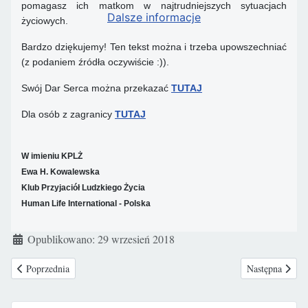
pomagasz ich matkom w najtrudniejszych sytuacjach
Dalsze informacje
życiowych.
Bardzo dziękujemy! Ten tekst można i trzeba upowszechniać
(z podaniem źródła oczywiście :)).
Swój Dar Serca można przekazać
TUTAJ
Dla osób z zagranicy
TUTAJ
W imieniu KPLŻ
Ewa H. Kowalewska
Klub Przyjaciół Ludzkiego Życia
Human Life International - Polska
Szczegóły
Opublikowano: 29 wrzesień 2018
Poprzednia strona: 15 PAŹDZIERNIKA – DZIEŃ DZIECKA UTRACO
Następna strona
Poprzednia
Następna