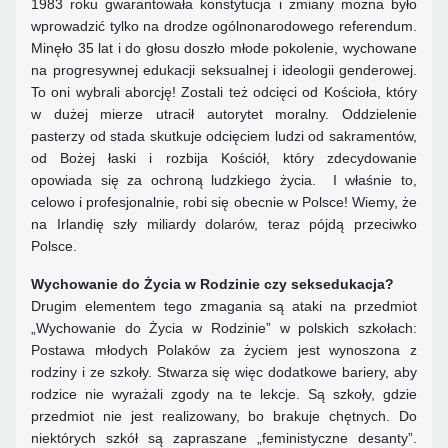
1983 roku gwarantowała konstytucja i zmiany można było
wprowadzić tylko na drodze ogólnonarodowego referendum.
Minęło 35 lat i do głosu doszło młode pokolenie, wychowane
na progresywnej edukacji seksualnej i ideologii genderowej.
To oni wybrali aborcję! Zostali też odcięci od Kościoła, który
w dużej mierze utracił autorytet moralny. Oddzielenie
pasterzy od stada skutkuje odcięciem ludzi od sakramentów,
od Bożej łaski i rozbija Kościół, który zdecydowanie
opowiada się za ochroną ludzkiego życia. I właśnie to,
celowo i profesjonalnie, robi się obecnie w Polsce! Wiemy, że
na Irlandię szły miliardy dolarów, teraz pójdą przeciwko
Polsce.
Wychowanie do Życia w Rodzinie czy seksedukacja?
Drugim elementem tego zmagania są ataki na przedmiot
„Wychowanie do Życia w Rodzinie” w polskich szkołach:
Postawa młodych Polaków za życiem jest wynoszona z
rodziny i ze szkoły. Stwarza się więc dodatkowe bariery, aby
rodzice nie wyrażali zgody na te lekcje. Są szkoły, gdzie
przedmiot nie jest realizowany, bo brakuje chętnych. Do
niektórych szkół są zapraszane „feministyczne desanty”.