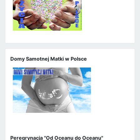
Domy Samotnej Matki w Polsce
Peregrynacja "Od Oceanu do Oceanu"