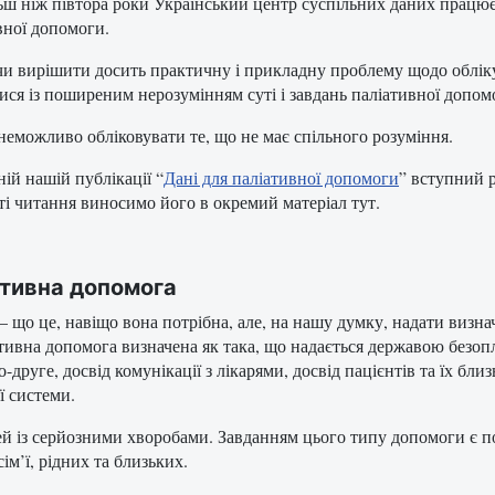
ьш ніж півтора роки Український центр суспільних даних працює
вної допомоги.
и вирішити досить практичну і прикладну проблему щодо обліку і
ися із поширеним нерозумінням суті і завдань паліативної допом
 неможливо обліковувати те, що не має спільного розуміння.
ній нашій публікації “
Дані для паліативної допомоги
” вступний 
ті читання виносимо його в окремий матеріал тут.
ативна допомога
 що це, навіщо вона потрібна, але, на нашу думку, надати визнач
ативна допомога визначена як така, що надається державою безо
руге, досвід комунікації з лікарями, досвід пацієнтів та їх близ
ї системи.
й із серйозними хворобами. Завданням цього типу допомоги є п
ім’ї, рідних та близьких.