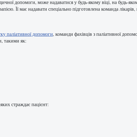
чної допомоги, може надаватися у будь-якому віці, на будь-яком
єю. Її має надавати спеціально підготовлена команда лікарів, 
ку паліативної допомоги
, команди фахівців з паліативної допом
, такими як:
 яких страждає пацієнт: