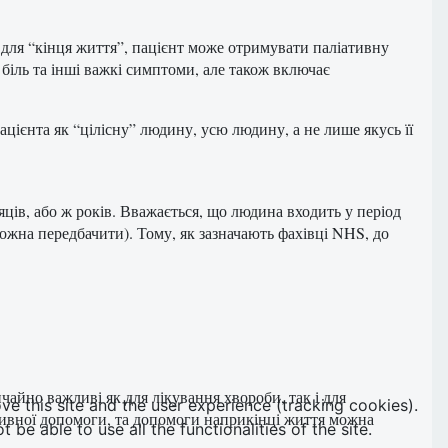
е для “кінця життя”, пацієнт може отримувати паліативну
іль та інші важкі симптоми, але також включає
цієнта як “цілісну” людину, усю людину, а не лише якусь її
ісяців, або ж років. Вважається, що людина входить у період
ожна передбачити). Тому, як зазначають фахівці NHS, до
айно важливі як для лікування хвороби, так і для
ve this site and the user experience (tracking cookies).
ативної допомоги, та допомоги наприкінці життя можна
e able to use all the functionalities of the site.