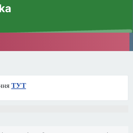
ska
ння
ТУТ