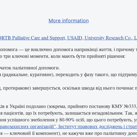
More information
DRTB Palliative Care and Support, USAID, University Research Co.,
 допомога — це виключно допомога наприкінці життя, і причому т
дно три ключові моменти, коли мають бути прийняті рішення:
аток паліативної допомоги.
 (радикальне, куративне), переходить у фазу такого, що підтри
, протиракове) завершується, оскільки шкода від нього починає п
ків в Україні подолано (зокрема, прийнято постанову КМУ №333,
ля пацієнтів, що їх потребують, залишається незадовільним. Так, 
вня успішного знеболення у 80-90% осіб, що цього потребують, 
возахисних організацій”, Інститут правових досліджень і страте
я — ключовий її компонент), не кажучи вже про паліативну доп