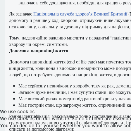
включає в себе дослідження, необхідні для кращого роз
Як зазначає
Національна служба здоров’я Великої Британії
(
допомогу й раніше у ході хвороби, отримуючи інше лікуван
психологічну, соціальну та духовну підтримку для пацієнта,
Тому, надзвичайно важливо мислити у парадигмі “паліативног
хворобу чи окремі симптоми.
Допомога наприкінці життя
Допомога наприкінці життя (end of life care) має початися то
кінця життя, коли вона з високою ймовірністю може померти
людей, що потребують допомоги наприкінці життя, відносять 
Має серйозну невиліковну хворобу, таку як рак, деменц
Загалом дуже немічний, і має супутні стани, що можуть 
Має високий ризик померти від раптової кризи у наявн
Має гострий стан, що загрожує життю, спричинений кат
We use cookies
Рання ідентифікація, максимально точно поставлений діагн
We use cookies on our website. Some of them are essential f
грамотного планування супутньої паліативної допомоги. Пр
You can decide for yourself whether you want to allow cookie
описати за допомогою діаграми: