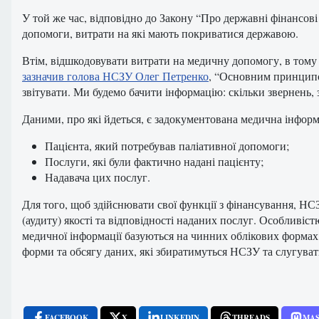
У той же час, відповідно до Закону “Про державні фінансов
допомоги, витрати на які мають покриватися державою.
Втім, відшкодовувати витрати на медичну допомогу, в тому 
зазначив голова НСЗУ Олег Петренко
, “Основним принципо
звітувати. Ми будемо бачити інформацію: скільки звернень, 
Даними, про які йдеться, є задокументована медична інформ
Пацієнта, який потребував паліативної допомоги;
Послуги, які були фактично надані пацієнту;
Надавача цих послуг.
Для того, щоб здійснювати свої функції з фінансування, НСЗ
(аудиту) якості та відповідності наданих послуг. Особливіс
медичної інформації базуються на чинних облікових формах 
форми та обсягу даних, які збиратимуться НСЗУ та слугуват
FACEBOOK
X
LINKEDIN
THREADS
MA