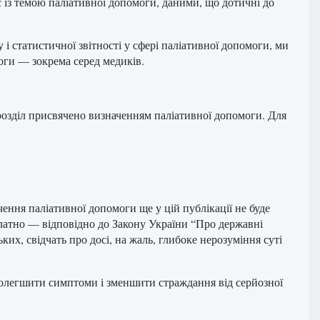
 із темою паліативної допомоги, даними, що дотичні до
 статистичної звітності у сфері паліативної допомоги, ми
оги — зокрема серед медиків.
розділ присвячено визначенням паліативної допомоги. Для
ення паліативної допомоги ще у цій публікації не буде
платно — відповідно до Закону України “Про державні
ьких, свідчать про досі, на жаль, глибоке нерозуміння суті
олегшити симптоми і зменшити страждання від серйозної