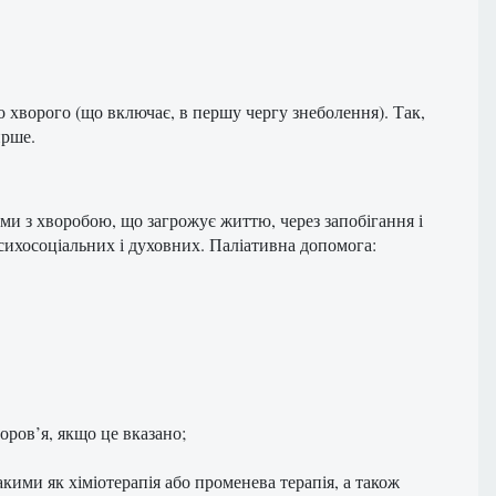
 хворого (що включає, в першу чергу знеболення). Так,
ирше.
ими з хворобою, що загрожує життю, через запобігання і
сихосоціальних і духовних. Паліативна допомога:
оров’я, якщо це вказано;
ими як хіміотерапія або променева терапія, а також