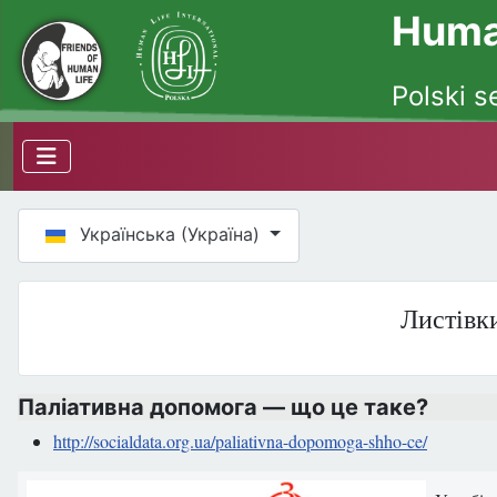
Human
Polski s
Оберіть свою мову
Українська (Україна)
Листівки
Паліативна допомога — що це таке?
http://socialdata.org.ua/paliativna-dopomoga-shho-ce/