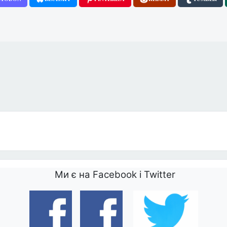
одини та нації?
Ми є на Facebook і Twitter