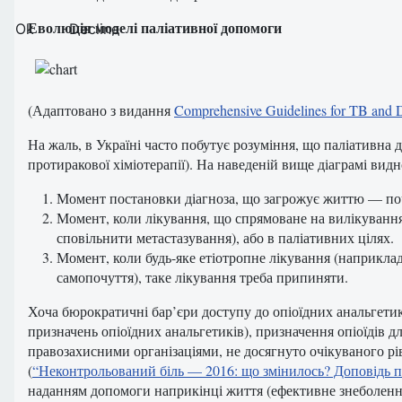
Еволюція моделі паліативної допомоги
Ok
Decline
(Адаптовано з видання
Comprehensive Guidelines for TB and 
На жаль, в Україні часто побутує розуміння, що паліативна
протиракової хіміотерапії). На наведеній вище діаграмі ви
Момент постановки діагноза, що загрожує життю — поч
Момент, коли лікування, що спрямоване на вилікування
сповільнити метастазування), або в паліативних цілях.
Момент, коли будь-яке етіотропне лікування (наприклад
самопочуття), таке лікування треба припиняти.
Хоча бюрократичні бар’єри доступу до опіоїдних анальгети
призначень опіоїдних анальгетиків), призначення опіоїдів д
правозахисними організаціями, не досягнуто очікуваного рі
(
“Неконтрольований біль — 2016: що змінилось? Доповідь пра
наданням допомоги наприкінці життя (ефективне знеболенн