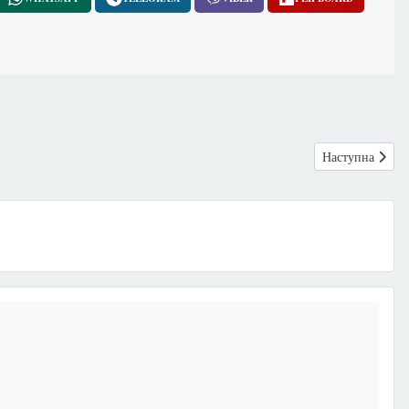
Наступна статт
Наступна