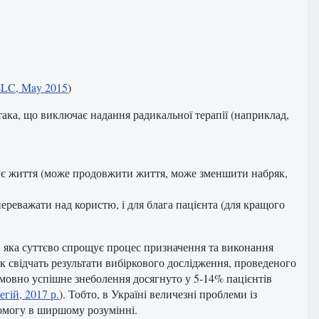
 LLC, May 2015
)
ака, що виключає надання радикальної терапії (наприклад,
мує життя (може продовжити життя, може зменшити набряк,
ереважати над користю, і для блага пацієнта (для кращого
 яка суттєво спрощує процес призначення та виконання
як свідчать результати вибіркового дослідження, проведеного
умовно успішне знеболення досягнуто у 5-14% пацієнтів
гій, 2017 р.
). Тобто, в Україні величезні проблеми із
омогу в ширшому розумінні.