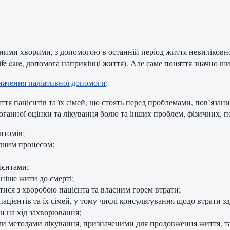
ними хворими, з допомогою в останній період життя невиліковно
ife care, допомога наприкінці життя). Але саме поняття значно ш
начення паліативної допомоги
:
тя пацієнтів та їх сімей, що стоять перед проблемами, пов’язан
оганної оцінки та лікування болю та інших проблем, фізичних, п
птомів;
дним процесом;
ієнтами;
ніше жити до смерті;
тися з хворобою пацієнта та власним горем втрати;
цієнтів та їх сімей, у тому числі консультування щодо втрати зд
и на хід захворювання;
ми методами лікування, призначеними для продовження життя, так