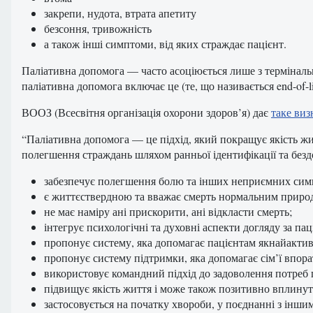
закрепи, нудота, втрата апетиту
безсоння, тривожність
а також інші симптоми, від яких страждає пацієнт.
Паліативна допомога — часто асоціюється лише з терміналь
паліативна допомога включає це (те, що називається end-of-l
ВООЗ (Всесвітня організація охорони здоров’я) дає
таке виз
“Паліативна допомога — це підхід, який покращує якість жит
полегшення страждань шляхом ранньої ідентифікації та безд
забезпечує полегшення болю та інших неприємних сим
є життєствердною та вважає смерть нормальним приро
не має наміру ані прискорити, ані відкласти смерть;
інтегрує психологічні та духовні аспекти догляду за пац
пропонує систему, яка допомагає пацієнтам якнайактив
пропонує систему підтримки, яка допомагає сім’ї впора
використовує командний підхід до задоволення потреб па
підвищує якість життя і може також позитивно вплинут
застосовується на початку хвороби, у поєднанні з інши