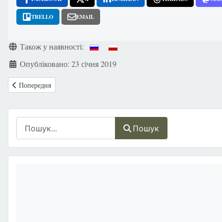
TRELLO
EMAIL
Деталі
Також у наявності:
Опубліковано: 23 січня 2019
Попередня стаття: Ґендерна політика: В чому полягає небезпека для р
Попередня
Пошук
Пошук