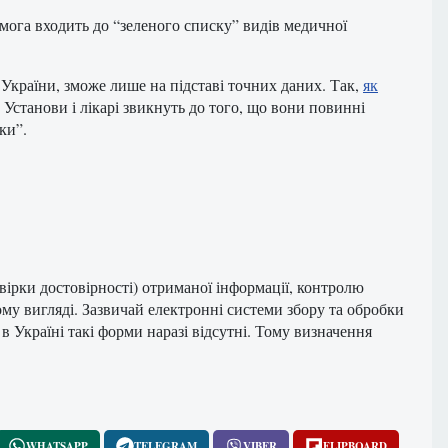
омога входить до “зеленого списку” видів медичної
України, зможе лише на підставі точних даних. Так,
як
станови і лікарі звикнуть до того, що вони повинні
ки”.
вірки достовірності) отриманої інформації, контролю
ому вигляді. Зазвичай електронні системи збору та обробки
 Україні такі форми наразі відсутні. Тому визначення
WHATSAPP
TELEGRAM
VIBER
FLIPBOARD