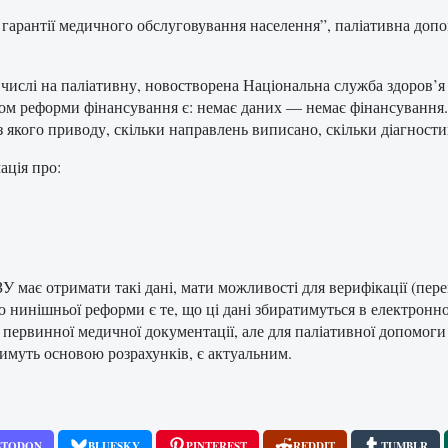
і гарантії медичного обслуговування населення”, паліативна доп
числі на паліативну, новостворена Національна служба здоров’я 
м реформи фінансування є: немає даних — немає фінансування. У
з якого приводу, скільки направлень виписано, скільки діагности
ація про:
У має отримати такі дані, мати можливості для верифікації (пере
тю нинішньої реформи є те, що ці дані збиратимуться в електронн
первинної медичної документації, але для паліативної допомоги в
имуть основою розрахунків, є актуальним.
STODON
BLUESKY
PINTEREST
REDDIT
TUMBLR