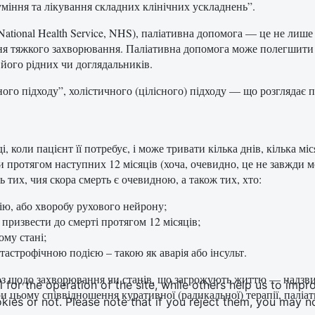
уміння та лікування складних клінічних ускладнень”.
National Health Service, NHS), паліативна допомога — це не лиш
ня тяжкого захворювання. Паліативна допомога може полегшити б
 його рідних чи доглядальників.
о підходу”, холістичного (цілісного) підходу — що розглядає па
ді, коли пацієнт її потребує, і може тривати кілька днів, кілька м
 протягом наступних 12 місяців (хоча, очевидно, це не завжди м
тих, чия скора смерть є очевидною, а також тих, хто:
ію, або хворобу рухового нейрону;
призвести до смерті протягом 12 місяців;
ому стані;
астрофічною подією – такою як аварія або інсульт.
оз щодо захворювання чи станів, що загрожують життю — надзвич
or the operation of the site, while others help us to impro
и цьому співвідношення куративної (радикальної) терапії, палі
s or not. Please note that if you reject them, you may not b