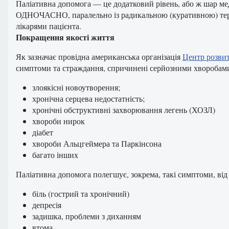
Паліативна допомога — це додатковий рівень, або ж шар меди
ОДНОЧАСНО, паралельно із радикальною (куративною) терапі
лікарями пацієнта.
Покращення якості життя
Як зазначає провідна американська організація
Центр розвит
симптоми та страждання, спричинені серйозними хворобами
злоякісні новоутворення;
хронічна серцева недостатність;
хронічні обструктивні захворювання легень (ХОЗЛ)
хвороби нирок
діабет
хвороби Альцгеймера та Паркінсона
багато інших
Паліативна допомога полегшує, зокрема, такі симптоми, від
біль (гострий та хронічний)
депресія
задишка, проблеми з диханням
втома