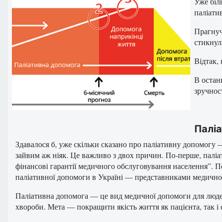
Уже біл
паліати
Прагнуч
стикнул
Відтак,
В остан
зручнос
Палі
Здавалося б, уже скільки сказано про паліативну допомогу —
зайвим аж ніяк. Це важливо з двох причин. По-перше, палі
фінансові гарантії медичного обслуговування населення”. По-д
паліативної допомоги в Україні — представниками медично
Паліативна допомога — це вид медичної допомоги для люде
хвороби. Мета — покращити якість життя як пацієнта, так і с