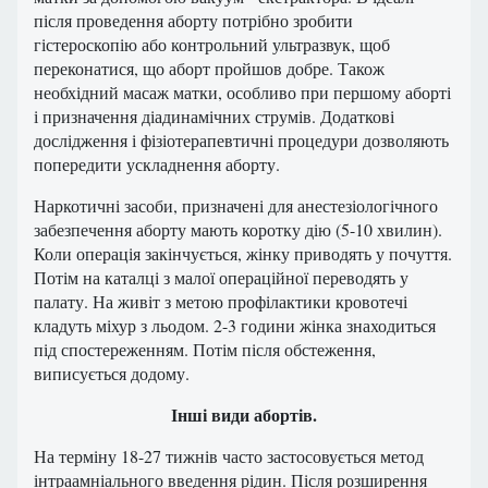
після проведення аборту потрібно зробити
гістероскопію або контрольний ультразвук, щоб
переконатися, що аборт пройшов добре. Також
необхідний масаж матки, особливо при першому аборті
і призначення діадинамічних струмів. Додаткові
дослідження і фізіотерапевтичні процедури дозволяють
попередити ускладнення аборту.
Наркотичні засоби, призначені для анестезіологічного
забезпечення аборту мають коротку дію (5-10 хвилин).
Коли операція закінчується, жінку приводять у почуття.
Потім на каталці з малої операційної переводять у
палату. На живіт з метою профілактики кровотечі
кладуть міхур з льодом. 2-3 години жінка знаходиться
під спостереженням. Потім після обстеження,
виписується додому.
Інші види абортів.
На терміну 18-27 тижнів часто застосовується метод
інтраамніального введення рідин. Після розширення