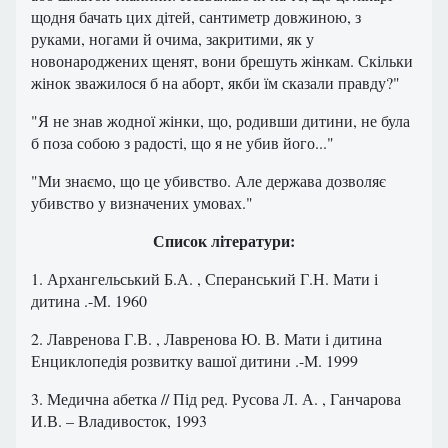
щодня бачать цих дітей, сантиметр довжиною, з
руками, ногами й очима, закритими, як у
новонароджених щенят, вони брешуть жінкам. Скільки
жінок зважилося б на аборт, якби їм сказали правду?"
"Я не знав жодної жінки, що, родивши дитини, не була
б поза собою з радості, що я не убив його..."
"Ми знаємо, що це убивство. Але держава дозволяє
убивство у визначених умовах."
Список літератури:
1. Архангельський Б.А. , Сперанський Г.Н. Мати і
дитина .-М. 1960
2. Лавренова Г.В. , Лавренова Ю. В. Мати і дитина
Енциклопедія розвитку вашої дитини .-М. 1999
3. Медична абетка // Під ред. Русова Л. А. , Ганчарова
И.В. – Владивосток, 1993