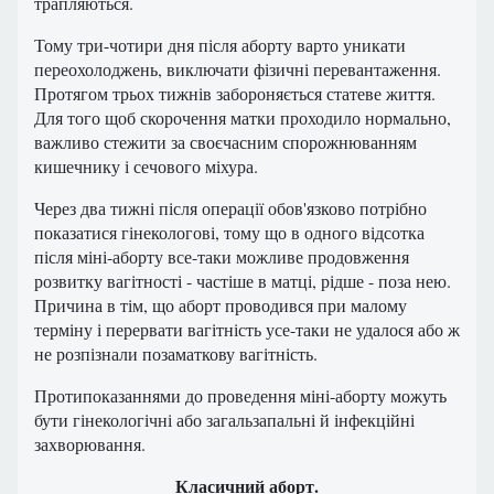
трапляються.
Тому три-чотири дня після аборту варто уникати
переохолоджень, виключати фізичні перевантаження.
Протягом трьох тижнів забороняється статеве життя.
Для того щоб скорочення матки проходило нормально,
важливо стежити за своєчасним спорожнюванням
кишечнику і сечового міхура.
Через два тижні після операції обов'язково потрібно
показатися гінекологові, тому що в одного відсотка
після міні-аборту все-таки можливе продовження
розвитку вагітності - частіше в матці, рідше - поза нею.
Причина в тім, що аборт проводився при малому
терміну і перервати вагітність усе-таки не удалося або ж
не розпізнали позаматкову вагітність.
Протипоказаннями до проведення міні-аборту можуть
бути гінекологічні або загальзапальні й інфекційні
захворювання.
Класичний аборт.