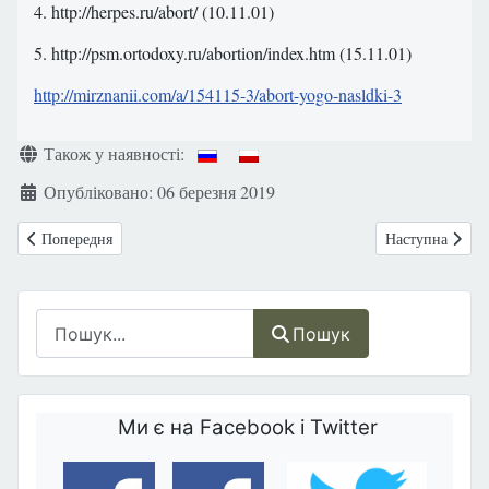
4. http://herpes.ru/abort/ (10.11.01)
5. http://psm.ortodoxy.ru/abortion/index.htm (15.11.01)
http://mirznanii.com/a/154115-3/abort-yogo-nasldki-3
Деталі
Також у наявності:
Опубліковано: 06 березня 2019
Попередня стаття: Таблетка 5 дня - Препарат, який «не перериває ваг
Наступна статт
Попередня
Наступна
Пошук
Пошук
Ми є на Facebook і Twitter