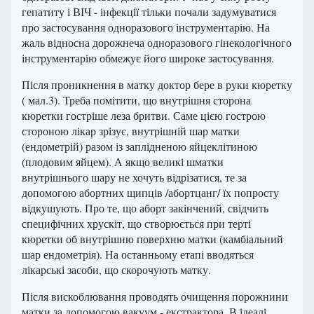
гепатиту і ВІЧ - інфекції тільки почали задумуватися
про застосування одноразового інструментарію. На
жаль відносна дорожнеча одноразового гінекологічного
інструментарію обмежує його широке застосування.
Після проникнення в матку доктор бере в руки кюретку
( мал.3). Треба помітити, що внутрішня сторона
кюретки гостріше леза бритви. Саме цією гострою
стороною лікар зрізує, внутрішній шар матки
(ендометрій) разом із заплідненою яйцеклітиною
(плодовим яйцем). А якщо великі шматки
внутрішнього шару не хочуть відрізатися, те за
допомогою абортних щипців /абортцанг/ їх попросту
відкушують. Про те, що аборт закінчений, свідчить
специфічних хрускіт, що створюється при терті
кюретки об внутрішню поверхню матки (камбіальний
шар ендометрія). На останньому етапі вводяться
лікарські засоби, що скорочують матку.
Після вискоблювання проводять очищення порожнини
матки за допомогою вакуум - екстрактора. В ідеалі