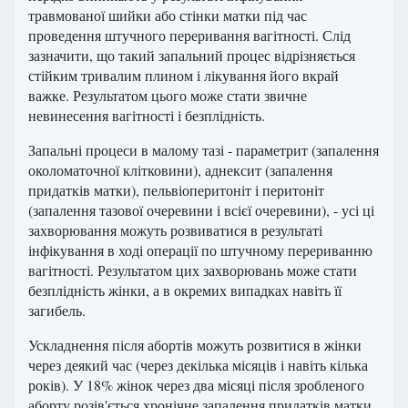
травмованої шийки або стінки матки під час
проведення штучного переривання вагітності. Слід
зазначити, що такий запальний процес відрізняється
стійким тривалим плином і лікування його вкрай
важке. Результатом цього може стати звичне
невинесення вагітності і безплідність.
Запальні процеси в малому тазі - параметрит (запалення
околоматочної клітковини), аднексит (запалення
придатків матки), пельвіоперитоніт і перитоніт
(запалення тазової очеревини і всієї очеревини), - усі ці
захворювання можуть розвиватися в результаті
інфікування в ході операції по штучному перериванню
вагітності. Результатом цих захворювань може стати
безплідність жінки, а в окремих випадках навіть її
загибель.
Ускладнення після абортів можуть розвитися в жінки
через деякий час (через декілька місяців і навіть кілька
років). У 18% жінок через два місяці після зробленого
аборту розів'ється хронічне запалення придатків матки,