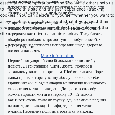
якщо акушер гінеколог запропонує зробити
essential for the operation of the site, while others help us
переривання вагітності на приклад в сараї власної дачі,
to improve this site and the user experience (tracking
то порушенням закону це бути не буде.
cookies). You can decide for yourself whether you want to
allow cookies or not. Please note that if you reject them,
У приватній переписці деяких акушерів-гінекологів
you may not be able to use all the functionalities of the
нерідко зустрічаються питання про те, як самостійно
перервати вагітність на ранніх термінах. Тому багато
site.
лікарів розповідають про доступні в побуті способах
переривання вагітності і непоправній шкоді здоров'ю,
Ok
Decline
що вони наносять.
More information
Перший популярний спосіб докладно описаний у
повісті А. Приставкіна "Діти Арбата" полягає в
загальному впливі на організм. Щоб викликати аборт
жінка приймає гарячу ванну або душ, обклеює себе
гірчичниками. У ряді випадків маніпуляції викликають
скорочення матки і викидень. До цього ж способу
можна віднести миття на терміну 10 - 12 тижнів
вагітності стель, тривалу труску їзду, навмисне падіння
на живіт, до приклада із шафи, здавлення матки
руками. Небезпека полягає в розвитку маткових