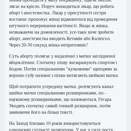
лягає на крісло. Поруч знаходиться лікар, що робить
аборт і анестезистка. Лікар у присутності сестри
востаннє пропонує жінці відмовитися від проведення
штучного переривання вагітності. Якщо ж жінка,
незважаючи на домовленості, усе-таки хоче зробити
аборт, анестезистка вводить Кетамін або Каліпсол.
Через 20-30 секунд жінка непритомніє!
Суть аборту полягає у видаленні з матки заплідненої
яйцеклітини. Спочатку піхву знезаражують спиртом і
йодом. Потім спеціальними "кульовими" щипцями за
верхню губу назовні з піхви витягають шейкові матки.
Щоб потрапити усередину матки, розтягують канал
шийки матки спеціальними розширниками, по -
науковому розширниками, що називаються, Гегара.
Уводять спочатку самий тонкий розширник, потім
заміняючи його на більш товсті.
На Заході близько 10 років використовуються
одноразові східчасті дилятатори. У нас у силу росту