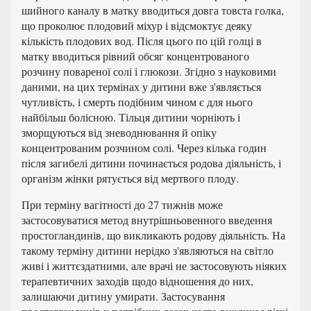
шийного каналу в матку вводиться довга товста голка,
що проколює плодовий міхур і відсмоктує деяку
кількість плодових вод. Після цього по цій голці в
матку вводиться рівний обсяг концентрованого
розчину повареної солі і глюкози. Згідно з науковими
даними, на цих термінах у дитини вже з'являється
чутливість, і смерть подібним чином є для нього
найбільш болісною. Тільця дитини чорніють і
зморщуються від зневоднювання й опіку
концентрованим розчином солі. Через кілька годин
після загибелі дитини починається родова діяльність, і
організм жінки рятується від мертвого плоду.
При терміну вагітності до 27 тижнів може
застосовуватися метод внутрішньовенного введення
простогландинів, що викликають родову діяльність. На
такому терміну дитини нерідко з'являються на світло
живі і життєздатними, але врачі не застосовують ніяких
терапевтичних заходів щодо відношення до них,
залишаючи дитину умирати. Застосування