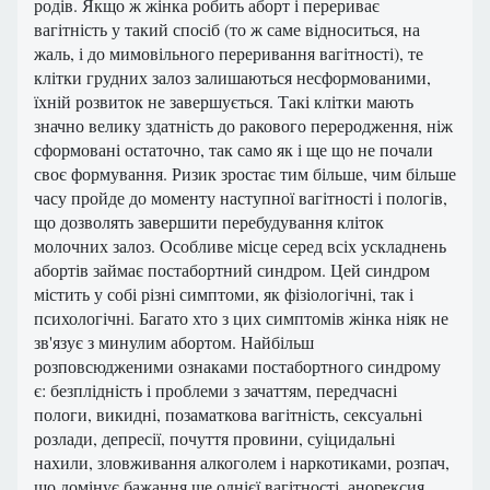
родів. Якщо ж жінка робить аборт і перериває
вагітність у такий спосіб (то ж саме відноситься, на
жаль, і до мимовільного переривання вагітності), те
клітки грудних залоз залишаються несформованими,
їхній розвиток не завершується. Такі клітки мають
значно велику здатність до ракового переродження, ніж
сформовані остаточно, так само як і ще що не почали
своє формування. Ризик зростає тим більше, чим більше
часу пройде до моменту наступної вагітності і пологів,
що дозволять завершити перебудування кліток
молочних залоз. Особливе місце серед всіх ускладнень
абортів займає постабортний синдром. Цей синдром
містить у собі різні симптоми, як фізіологічні, так і
психологічні. Багато хто з цих симптомів жінка ніяк не
зв'язує з минулим абортом. Найбільш
розповсюдженими ознаками постабортного синдрому
є: безплідність і проблеми з зачаттям, передчасні
пологи, викидні, позаматкова вагітність, сексуальні
розлади, депресії, почуття провини, суіцидальні
нахили, зловживання алкоголем і наркотиками, розпач,
що домінує бажання ще однієї вагітності, анорексия