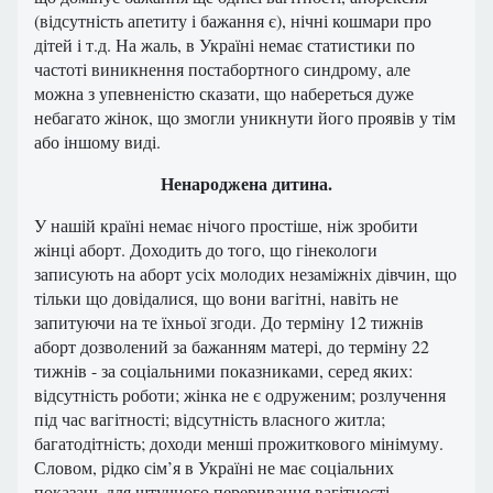
(відсутність апетиту і бажання є), нічні кошмари про
дітей і т.д. На жаль, в Україні немає статистики по
частоті виникнення постабортного синдрому, але
можна з упевненістю сказати, що набереться дуже
небагато жінок, що змогли уникнути його проявів у тім
або іншому виді.
Ненароджена дитина.
У нашій країні немає нічого простіше, ніж зробити
жінці аборт. Доходить до того, що гінекологи
записують на аборт усіх молодих незаміжніх дівчин, що
тільки що довідалися, що вони вагітні, навіть не
запитуючи на те їхньої згоди. До терміну 12 тижнів
аборт дозволений за бажанням матері, до терміну 22
тижнів - за соціальними показниками, серед яких:
відсутність роботи; жінка не є одруженим; розлучення
під час вагітності; відсутність власного житла;
багатодітність; доходи менші прожиткового мінімуму.
Словом, рідко сім’я в Україні не має соціальних
показань для штучного переривання вагітності.