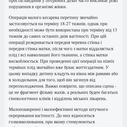
простагландинів у потрібних дозах часто викликає різкі
порушення в організмі жінки.
Операція малого кесарева перетину звичайно
застосовується на терміну 18-27 тижнів, однак при
необхідності може бути використана при терміну від 13
тижнів до самих останніх днів вагітності. При цій
операції розкривається передня черевна стінка і
передня стінка матки, після чого з матки віддаляється
плід і всі навколишні його тканини, а стінка матки
вискоблюється. При проведенні цієї операції на пізніх
термінах плід звичайно вже буває життєздатним. У
цьому випадку дитину кладуть на вікна між рамами або
в холодильник для того, щоб він загинув від
переохолодження. Важко повірити, що описана сцена -
це не фрагмент фільму жахів, а реальних буден багатьох
гінекологічних клінік і відділень міських лікарень.
Малопоширенні і малоефективні методи штучного
переривання вагітності. До них відноситься
голковколювання, при якому стимулюються