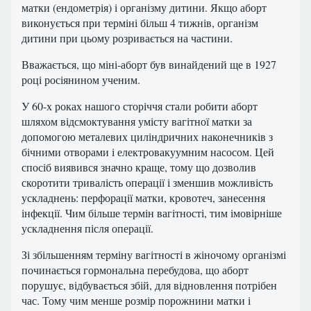
матки (ендометрія) і організму дитини. Якщо аборт
виконується при терміні більш 4 тижнів, організм
дитини при цьому розривається на частини.
Вважається, що міні-аборт був винайдений ще в 1927
році росіянином ученим.
У 60-х роках нашого сторіччя стали робити аборт
шляхом відсмоктування умісту вагітної матки за
допомогою металевих циліндричних наконечників з
бічними отворами і електровакуумним насосом. Цей
спосіб виявився значно краще, тому що дозволив
скоротити тривалість операції і зменшив можливість
ускладнень: перфорації матки, кровотеч, занесення
інфекції. Чим більше термін вагітності, тим імовірніше
ускладнення після операції.
Зі збільшенням терміну вагітності в жіночому організмі
починається гормональна перебудова, що аборт
порушує, відбувається збій, для відновлення потрібен
час. Тому чим менше розмір порожнини матки і