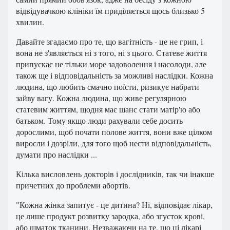
відвідувачкою клініки їм приділяється щось близько 5
хвилин.
Давайте згадаємо про те, що вагітність - це не грип, і
вона не з'являється ні з того, ні з цього. Статеве життя
припускає не тільки море задоволення і насолоди, але
також ще і відповідальність за можливі наслідки. Кожна
людина, що любить смачно поїсти, ризикує набрати
зайву вагу. Кожна людина, що живе регулярною
статевим життям, щодня має шанс стати матір'ю або
батьком. Тому якщо люди рахували себе досить
дорослими, щоб почати полове життя, вони вже цілком
виросли і дозріли, для того щоб нести відповідальність,
думати про наслідки ...
Кілька висловлень докторів і дослідників, так чи інакше
причетних до проблеми абортів.
"Кожна жінка запитує - це дитина? Ні, відповідає лікар,
це лише продукт розвитку зародка, або згусток крові,
або шматок тканини. Незважаючи на те, що ці лікарі