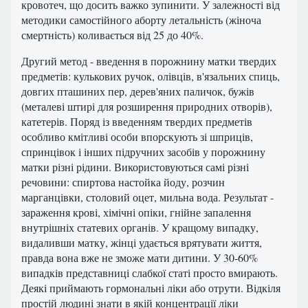
кровотеч, що досить важко зупинити. У залежності від
методики самостійного аборту летальність (жіноча
смертність) коливається від 25 до 40%.
Другий метод - введення в порожнину матки твердих
предметів: кулькових ручок, олівців, в'язальних спиць,
довгих пташиних пер, дерев'яних паличок, бужів
(металеві штирі для розширення природних отворів),
катетерів. Поряд із введенням твердих предметів
особливо кмітливі особи впорскують зі шприців,
спринцівок і інших підручних засобів у порожнину
матки різні рідини. Використовуються самі різні
речовини: спиртова настойка йоду, розчин
марганцівки, столовий оцет, мильна вода. Результат -
зараження крові, хімічні опіки, гнійне запалення
внутрішніх статевих органів. У кращому випадку,
видаливши матку, жінці удається врятувати життя,
правда вона вже не зможе мати дитини. У 30-60%
випадків представниці слабкої статі просто вмирають.
Деякі приймають гормональні ліки або отрути. Відкіля
простій людині знати в якій концентрації ліки