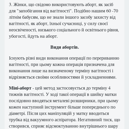
3. Жінки, що свідомо використовують аборт, як засіб
для "запобігання від вагітності". Подібно нашим 60 -70
літнім бабусям, що не знали іншого засобу захисту від
вагітності, як аборт, їхньої сучасниці, у силу своєї
неосвіченості, низького соціального й освітнього рівня,
убогості, йдуть на аборт.
Види абортів.
Існують різні види виконання операції по перериванню
вагітності, при цьому кожна операція призначена для
виконання лише на визначеному терміну вагітності і
відрізняється своїми особливостями й ускладненнями.
Міні-аборт
- цей метод застосовується до терміну 4
тижнів вагітності. У ході такої операції в шийку матки
послідовно вводяться металеві розширники, при цьому
кожен наступний інструмент більше попереднього по
діаметрі. Після цих маніпуляцій у матку вводиться
трубка від вакуумного аспіратора. Негативний тиск, що
створився, сприяє відсмоктуванню внутрішнього шару