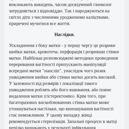
викликають викидень, часом досвідчений гінеколог
затрудняється з відповіддю. Так і народжуються на
світло діти з численними уродженими каліцтвами,
приречені мучитися все життя.
Наслідки.
Ускладнення з боку матки - у першу чергу це розриви
шийки матки, кровотеча, перфорація і розривши стінки
матки. Найбільш розповсюджені методики проведення
переривання вагітності припускають маніпуляції
всередині матки "наосліп", унаслідок чого ризик
ушкодження шийки або стінки матки досить високий.
У залежності від розмірів і локалізації такого
ушкодження роблять або його вшивання, або повне
видалення матки (гістеректомію). Крім того, при
багаторазових вискоблюваннях стінка матки може
утоншуваться настільки, що виношування вагітності
стає неможливим. У цьому випадку жінці
рекомендується стерилізація. Запальні процеси в матці
нерідко виникають у результаті інфікування