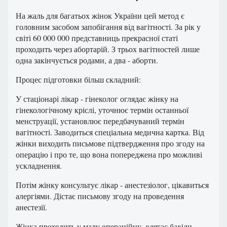
На жаль для багатьох жінок України цей метод є
головним засобом запобігання від вагітності. За рік у
світі 60 000 000 представниць прекрасної статі
проходить через абортарій. З трьох вагітностей лише
одна закінчується родами, а два - аборти.
Процес підготовки більш складний:
У стаціонарі лікар - гінеколог оглядає жінку на
гінекологічному кріслі, уточнює термін останньої
менструації, установлює передбачуваний термін
вагітності. Заводиться спеціальна медична картка. Від
жінки виходить письмове підтвердження про згоду на
операцію і про те, що вона попереджена про можливі
ускладнення.
Потім жінку консультує лікар - анестезіолог, цікавиться
алергіями. Дістає письмову згоду на проведення
анестезії.
Жінка проходить у малу операційну, одягає бахіли,