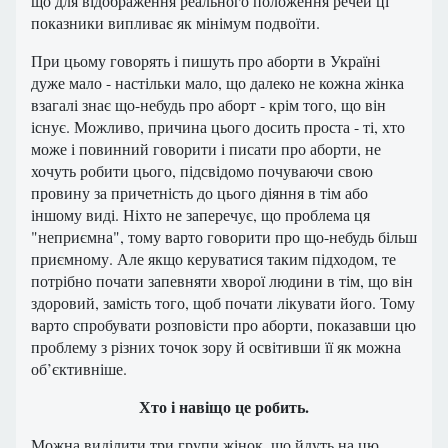
що для відображення реального положення речей ці
показники випливає як мінімум подвоїти.
При цьому говорять і пишуть про аборти в Україні
дуже мало - настільки мало, що далеко не кожна жінка
взагалі знає що-небудь про аборт - крім того, що він
існує. Можливо, причина цього досить проста - ті, хто
може і повинний говорити і писати про аборти, не
хочуть робити цього, підсвідомо почуваючи свою
провину за причетність до цього діяння в тім або
іншому виді. Ніхто не заперечує, що проблема ця
"неприємна", тому варто говорити про що-небудь більш
приємному. Але якщо керуватися таким підходом, те
потрібно почати запевняти хворої людини в тім, що він
здоровий, замість того, щоб почати лікувати його. Тому
варто спробувати розповісти про аборти, показавши цю
проблему з різних точок зору й освітивши її як можна
об’єктивніше.
Хто і навіщо це робить.
Можна виділити три групи жінок, що йдуть на цю