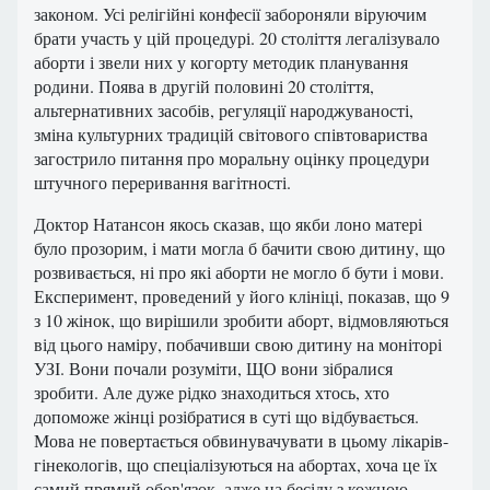
законом. Усі релігійні конфесії забороняли віруючим
брати участь у цій процедурі. 20 століття легалізувало
аборти і звели них у когорту методик планування
родини. Поява в другій половині 20 століття,
альтернативних засобів, регуляції народжуваності,
зміна культурних традицій світового співтовариства
загострило питання про моральну оцінку процедури
штучного переривання вагітності.
Доктор Натансон якось сказав, що якби лоно матері
було прозорим, і мати могла б бачити свою дитину, що
розвивається, ні про які аборти не могло б бути і мови.
Експеримент, проведений у його клініці, показав, що 9
з 10 жінок, що вирішили зробити аборт, відмовляються
від цього наміру, побачивши свою дитину на моніторі
УЗІ. Вони почали розуміти, ЩО вони зібралися
зробити. Але дуже рідко знаходиться хтось, хто
допоможе жінці розібратися в суті що відбувається.
Мова не повертається обвинувачувати в цьому лікарів-
гінекологів, що спеціалізуються на абортах, хоча це їх
самий прямий обов'язок, адже на бесіду з кожною