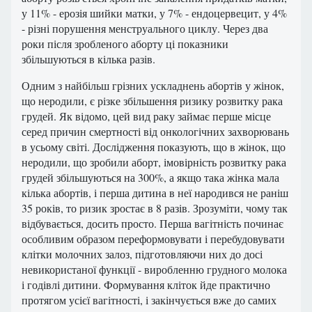
у 11% - ерозія шийки матки, у 7% - ендоцервецит, у 4%
- різні порушення менструального циклу. Через два
роки після зробленого аборту ці показники
збільшуються в кілька разів.
Одним з найбільш грізних ускладнень абортів у жінок,
що неродили, є різке збільшення ризику розвитку рака
грудей. Як відомо, цей вид раку займає перше місце
серед причин смертності від онкологічних захворювань
в усьому світі. Дослідження показують, що в жінок, що
неродили, що зробили аборт, імовірність розвитку рака
грудей збільшуються на 300%, а якщо така жінка мала
кілька абортів, і перша дитина в неї народився не раніш
35 років, то ризик зростає в 8 разів. Зрозуміти, чому так
відбувається, досить просто. Перша вагітність починає
особливим образом переформовувати і перебудовувати
клітки молочних залоз, підготовляючи них до досі
невикористаної функції - виробленню грудного молока
і годівлі дитини. Формування кліток йде практично
протягом усієї вагітності, і закінчується вже до самих