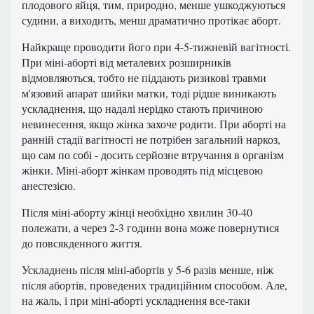
плодового яйця, тим, природно, менше ушкоджуються
судини, а виходить, менш драматично протікає аборт.
Найкраще проводити його при 4-5-тижневій вагітності.
При міні-аборті від металевих розширників
відмовляються, тобто не піддають ризикові травми
м'язовий апарат шийки матки, тоді рідше виникають
ускладнення, що надалі нерідко стають причиною
невинесення, якщо жінка захоче родити. При аборті на
ранній стадії вагітності не потрібен загальний наркоз,
що сам по собі - досить серйозне втручання в організм
жінки. Міні-аборт жінкам проводять під місцевою
анестезією.
Після міні-аборту жінці необхідно хвилин 30-40
полежати, а через 2-3 години вона може повернутися
до повсякденного життя.
Ускладнень після міні-абортів у 5-6 разів менше, ніж
після абортів, проведених традиційним способом. Але,
на жаль, і при міні-аборті ускладнення все-таки