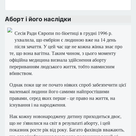
Аборт і його наслідки
Сесія Ради Європи по біоетиці в грудні 1996 р.
ухвалила, що ембріон є людиною вже на 14 день
після зачаття. У цей час ще не кожна жінка знає про
те, що вона вагітна. Таким чином, з цього моменту
офіційна медицина визнала здійснення аборту
перериванням людського життя, тобто навмисним
вбивством.
Однак поки ще не почато ніяких спроб забезпечити цієї
маленької людини його самими найпростішими
правами, серед яких перше - це право на життя, на
існування і на народження.
Нак кожну новонароджену дитину приходиться двоє,
що не з'явилися на світ в результаті аборту, і цей
показник росте рік від року. Багато фахівців вважають,