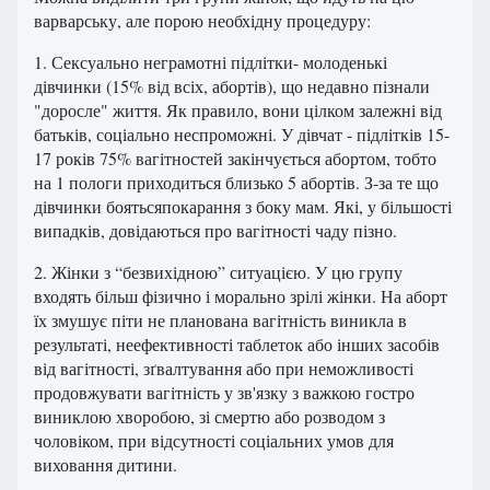
варварську, але порою необхідну процедуру:
1. Сексуально неграмотні підлітки- молоденькі
дівчинки (15% від всіх, абортів), що недавно пізнали
"доросле" життя. Як правило, вони цілком залежні від
батьків, соціально неспроможні. У дівчат - підлітків 15-
17 років 75% вагітностей закінчується абортом, тобто
на 1 пологи приходиться близько 5 абортів. З-за те що
дівчинки боятьсяпокарання з боку мам. Які, у більшості
випадків, довідаються про вагітності чаду пізно.
2. Жінки з “безвихідною” ситуацією. У цю групу
входять більш фізично і морально зрілі жінки. На аборт
їх змушує піти не планована вагітність виникла в
результаті, неефективності таблеток або інших засобів
від вагітності, зґвалтування або при неможливості
продовжувати вагітність у зв'язку з важкою гостро
виниклою хворобою, зі смертю або розводом з
чоловіком, при відсутності соціальних умов для
виховання дитини.