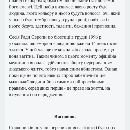
планеті набором хромосом, що не зміниться до самої
його смерті. Цей набір визначає, якого росту буде
людина, якого кольору в нього будуть волосся, очі, який
у нього буде тембр голосу, група крові, навіть які в
нього будуть здатності, таланти, бажання і прагнення.
Сесія Ради Європи по біоетиці в грудні 1996 р.
ухвалила, що ембріон є людиною вже на 14 день після
зачаття. У цей час ще не кожна жінка знає про те, що
вона вагітна. Таким чином, з цього моменту офіційна
медицина визнала здійснення аборту перериванням
людського життя, тобто навмисним вбивством. Однак
поки ще не почато ніяких спроб забезпечити цієї
маленької людини його самими найпростішими
правами, серед яких перше - це право на життя, на
існування і на народження.
Висновок.
Споконвіків штучне переривання вагітності було поза