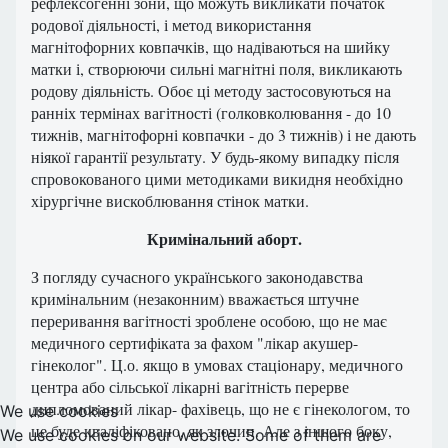
рефлексогенні зони, що можуть викликати початок
родової діяльності, і метод використання
магнітофорних ковпачків, що надіваються на шийку
матки і, створюючи сильні магнітні поля, викликають
родову діяльність. Обоє ці методу застосовуються на
ранніх термінах вагітності (голковколювання - до 10
тижнів, магнітофорні ковпачки - до 3 тижнів) і не дають
ніякої гарантії результату. У будь-якому випадку після
спровокованого цими методиками викидня необхідно
хірургічне вискоблювання стінок матки.
Кримінальний аборт.
З погляду сучасного українського законодавства
кримінальним (незаконним) вважається штучне
переривання вагітності зроблене особою, що не має
медичного сертифіката за фахом "лікар акушер-
гінеколог". Ц.о. якщо в умовах стаціонару, медичного
центра або сільської лікарні вагітність перерве
дипломований лікар- фахівець, що не є гінекологом, то
We use cookies
це буде кваліфіковано, як злочин. Але з іншого боку,
We use cookies on our website. Some of them are