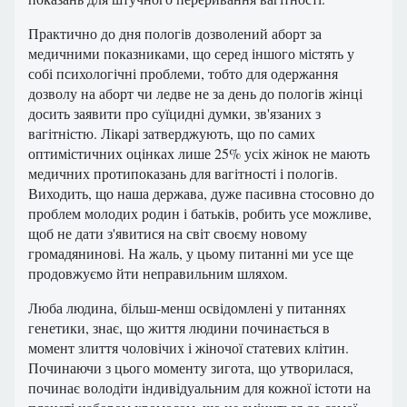
Практично до дня пологів дозволений аборт за
медичними показниками, що серед іншого містять у
собі психологічні проблеми, тобто для одержання
дозволу на аборт чи ледве не за день до пологів жінці
досить заявити про суїцидні думки, зв'язаних з
вагітністю. Лікарі затверджують, що по самих
оптимістичних оцінках лише 25% усіх жінок не мають
медичних протипоказань для вагітності і пологів.
Виходить, що наша держава, дуже пасивна стосовно до
проблем молодих родин і батьків, робить усе можливе,
щоб не дати з'явитися на світ своєму новому
громадянинові. На жаль, у цьому питанні ми усе ще
продовжуємо йти неправильним шляхом.
Люба людина, більш-менш освідомлені у питаннях
генетики, знає, що життя людини починається в
момент злиття чоловічих і жіночої статевих клітин.
Починаючи з цього моменту зигота, що утворилася,
починає володіти індивідуальним для кожної істоти на