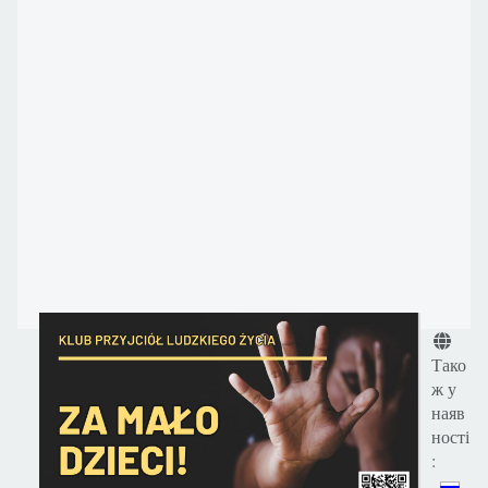
Деталі
Тако
ж у
наяв
ності
: