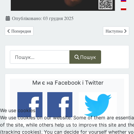
Опубліковано: 03 грудня 2025
Попередня стаття: Запрошуємо на подкаст із серії «Розмови про Ж
Наступна статт
Попередня
Наступна
Пошук
Пошук
Ми є на Facebook і Twitter
We use cookies
We use cookies on our website. Some of them are essential
of the site, while others help us to improve this site and t
(tracking cookies). You can decide for yourself whether y