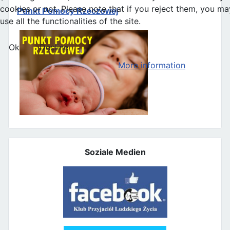
cookies or not. Please note that if you reject them, you ma
Punkt Pomocy Rzeczowej
use all the functionalities of the site.
Ok
Decline
More information
Soziale Medien