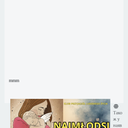
mmm
Деталі
Тако
ж у
наяв