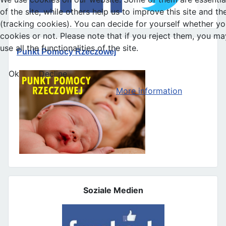
of the site, while others help us to improve this site and t
(tracking cookies). You can decide for yourself whether y
cookies or not. Please note that if you reject them, you ma
use all the functionalities of the site.
Punkt Pomocy Rzeczowej
Ok
Decline
More information
Soziale Medien