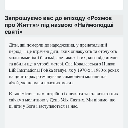
Запрошуємо вас до епізоду «Розмов
про Життя» під назвою «Наймолодші
святі»
Діти, які померли до народження, у пренатальний
період, – це втрачені діти, яких оплакують та оточують
молитвами їхні близькі, але також і тих, кого відкинули
та вбили ще в утробі матері. Єва Ковалевська з Human
Life International Polska згадує, як у 1970-х і 1980-х роках
на цвинтарях розміщували символічні могили для
дітей, які не мали власних могил.
Є такі місця – нам потрібно їх шукати та ставити за них
свічку з молитвою у День Усіх Святих. Ми віримо, що
ці діти у Бога і заступаються за нас.