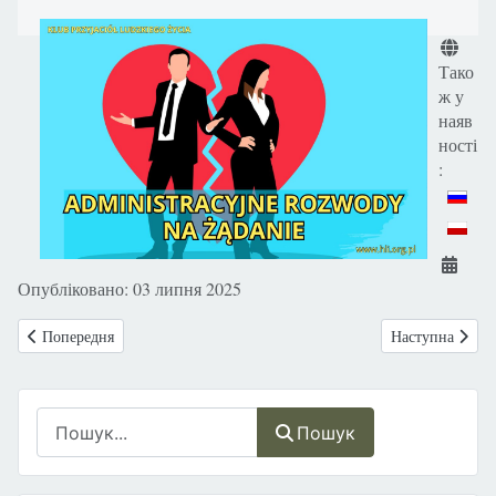
Деталі
Тако
ж у
наяв
ності
:
Опубліковано: 03 липня 2025
Попередня стаття: Запрошуємо вас до епізоду «Розмов про життя» під
Наступна статт
Попередня
Наступна
Пошук
Пошук