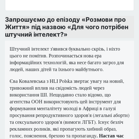
Запрошуємо до епізоду «Розмови про
Життя» під назвою «Для чого потрібен
штучний інтелект?»
Штучний інтелект з'явився буквально скрізь, і ніхто
цього не помітив. Розпочинається нова ера
інформаційних технологій, яка несе багато загроз для
людей, наших дітей та їхнього майбутнього.
Єва Ковалевська з HLI Polska звертає увагу на новий,
тривожний вплив на свідомість людей через
використання ШІ. Нещодавно стало відомо, що
агентства ООН використовують цей інструмент для
формування менталітету молоді в Африці в галузі
просування репродуктивного здоров'я (легальні аборти)
та сексуального здоров'я (вимоги ЛГБТ). Існує безліч
рекламних роликів, які пропагують хибний образ,
. Настав час
голос, пояснення, брехню та пропаганду