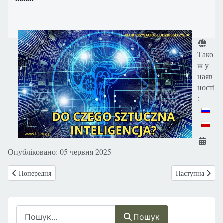
Деталі
Тако
ж у
наяв
ності
:
Опубліковано: 05 червня 2025
Попередня стаття: Запрошуємо на випуск «Розмов про Життя» під наз
Наступна статт
Попередня
Наступна
Пошук
Пошук