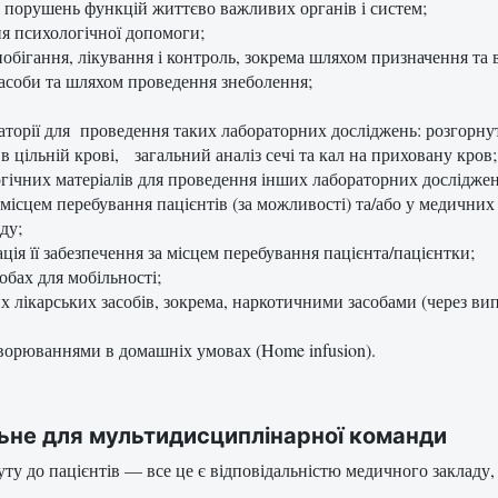
 порушень функцій життєво важливих органів і систем;
ня психологічної допомоги;
обігання, лікування і контроль, зокрема шляхом призначення та 
асоби та шляхом проведення знеболення;
аторії для проведення таких лабораторних досліджень: розгорнути
цільній крові, загальний аналіз сечі та кал на приховану кров;
огічних матеріалів для проведення інших лабораторних досліджен
ісцем перебування пацієнтів (за можливості) та/або у медичних 
ду;
ція її забезпечення за місцем перебування пацієнта/пацієнтки;
обах для мобільності;
их лікарських засобів, зокрема, наркотичними засобами (через в
хворюваннями в домашніх умовах (Home infusion).
альне для мультидисциплінарної команди
ту до пацієнтів — все це є відповідальністю медичного закладу, 