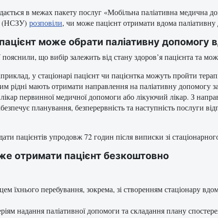
дається в межах пакету послуг «Мобільна паліативна медична до
и (НСЗУ)
розповіли
, чи може пацієнт отримати вдома паліативну 
пацієнт може обрати паліативну допомогу 
пояснили, що вибір залежить від стану здоров’я пацієнта та мож
априклад, у стаціонарі пацієнт чи пацієнтка можуть пройти терап
им рідні мають отримати направлення на паліативну допомогу за
 лікар первинної медичної допомоги або лікуючий лікар. З напра
безпечує планування, безперервність та наступність послуги від
ати пацієнтів упродовж 72 годин після виписки зі стаціонарного
оже отримати пацієнт безкоштовно
ем їхнього перебування, зокрема, зі створенням стаціонару вдома
теріям надання паліативної допомоги та складання плану спостер