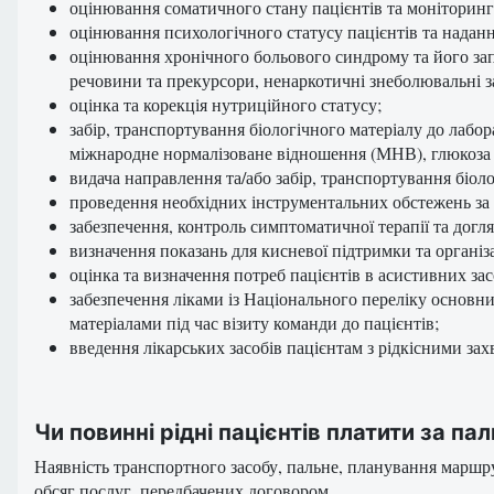
оцінювання соматичного стану пацієнтів та моніторинг
оцінювання психологічного статусу пацієнтів та надан
оцінювання хронічного больового синдрому та його зап
речовини та прекурсори, ненаркотичні знеболювальні з
оцінка та корекція нутриційного статусу;
забір, транспортування біологічного матеріалу до лабор
міжнародне нормалізоване відношення (МНВ), глюкоза в 
видача направлення та/або забір, транспортування біол
проведення необхідних інструментальних обстежень за м
забезпечення, контроль симптоматичної терапії та догля
визначення показань для кисневої підтримки та організа
оцінка та визначення потреб пацієнтів в асистивних зас
забезпечення ліками із Національного переліку основн
матеріалами під час візиту команди до пацієнтів;
введення лікарських засобів пацієнтам з рідкісними за
Чи повинні рідні пацієнтів платити за п
Наявність транспортного засобу, пальне, планування маршру
обсяг послуг, передбачених договором.