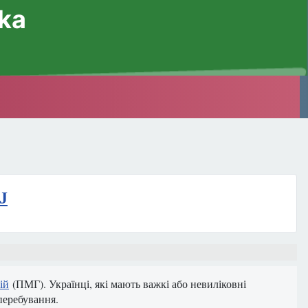
ska
J
ій
(ПМГ). Українці, які мають важкі або невиліковні
перебування.