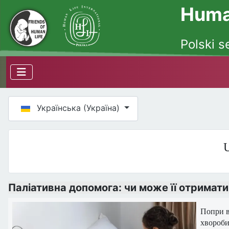
Human
Polski s
Оберіть свою мову
Українська (Україна)
U
Паліативна допомога: чи може її отримати
Попри в
хвороби