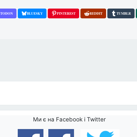
STODON
BLUESKY
PINTEREST
REDDIT
TUMBLR
пар
Ми є на Facebook і Twitter