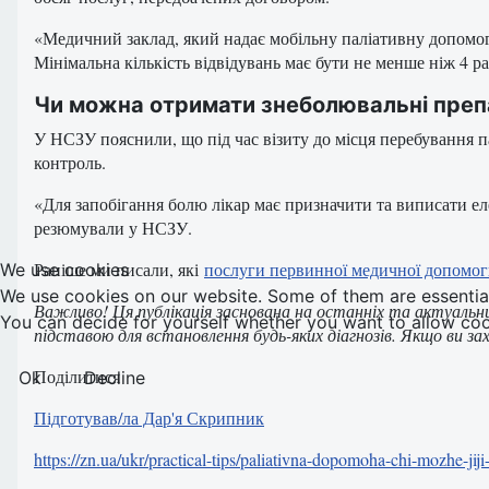
«Медичний заклад, який надає мобільну паліативну допомогу
Мінімальна кількість відвідувань має бути не менше ніж 4 ра
Чи можна отримати знеболювальні преп
У НСЗУ пояснили, що під час візиту до місця перебування п
контроль.
«Для запобігання болю лікар має призначити та виписати е
резюмували у НСЗУ.
Раніше ми писали, які
послуги первинної медичної допомо
We use cookies
We use cookies on our website. Some of them are essential f
Важливо! Ця публікація заснована на останніх та актуальн
You can decide for yourself whether you want to allow cookie
підставою для встановлення будь-яких діагнозів. Якщо ви зах
Поділитися
Ok
Decline
Підготував/ла Дар'я Скрипник
https://zn.ua/ukr/practical-tips/paliativna-dopomoha-chi-mozhe-jiji