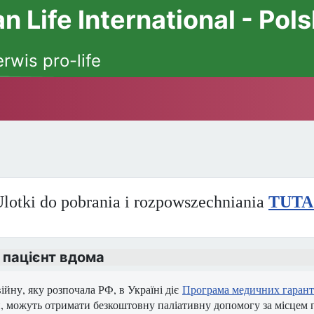
 Life International - Pol
erwis pro-life
lotki do pobrania i rozpowszechniania
TUTA
 пацієнт вдома
ійну, яку розпочала РФ, в Україні діє
Програма медичних гарант
, можуть отримати безкоштовну паліативну допомогу за місцем 