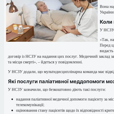
Вона на
Україн
Коли 
У НСЗУ 
«Так, н
Перед ц
видасть
договір із НСЗУ на надання цих послуг. Медичний заклад за
та місця смерті», – йдеться у повідомленні.
У НСЗУ додали, що мультидисциплінарна команда має відвід
Які послуги паліативної меддопомоги м
У НСЗУ зазначили, що безкоштовно діють такі послуги:
надання паліативної медичної допомоги пацієнту за місц
телекомунікації;
оцінювання стану пацієнтів щодо їх відповідності кри