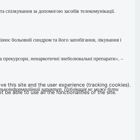
та спілкування за допомогою засобів телекомунікації.
інює больовий синдром та його запобігання, лікування і
а прекурсори, ненаркотичні знеболювальні препарати», –
ve this site and the user experience (tracking cookies).
альноінформаційний характер. Публікація не може бути
e able to use all the functionalities of the site.