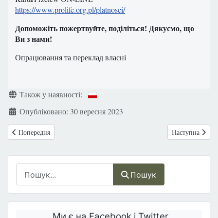
https://www.prolife.org.pl/platnosci/
Допоможіть пожертвуйте, поділіться! Дякуємо, що
Ви з нами!
Опрацювання та переклад власні
Деталі
Також у наявності:
Опубліковано: 30 вересня 2023
Попередня стаття: Канада: По всій країні будуть створені будинки для
Наступна статт
Попередня
Наступна
Пошук
Пошук
Ми є на Facebook і Twitter