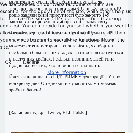
молитовних чувань біля абортних пунктів, які
We use cookies on our website. Some of them are
тривають вдень і вночі протягом 40 днів. За останні 19
essential for the operation of the site, while others help us
років завдяки їхній присутності було закрито 145
to improve this site and the user experience (tracking
закладів для проведення абортів по всьому світу.
cookies). You can decide for yourself whether you want to
Багато матерів, які опинилися у складній життєвій
allow cookies or not. Please note that if you reject them,
ситуації, потребують молитовної підтримки. Ми не
you may not be able to use all the functionalities of the
можемо стояти осторонь і спостерігати, як аборти на
site.
все більш і більш пізніх стадіях вагітності легалізуються
в наступних країнах, і скільки невинних дітей гине
Ok
Decline
щодня від рук тих, хто повинен їх захищати.
More information
Йдеться не лише про ПІДТРИМКУ декларації, а й про
конкретну дію. Об’єднавшись у молитві, ми можемо
зробити багато!
[Зa: radiomaryja.pl, Twitter, HLI- Polska]