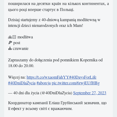
поширилася на десятки країн на кількох континентах, а
цього році вперше стартує в Польщі.
Dzisiaj startujemy z 40-dniową kampanią modlitewną w
intencji dzieci nienarodzonych oraz ich Mam!
🙏🏻 modlitwa
🍕 post
⛪️ czuwanie
Zapraszamy do dołączenia pod pomnikiem Kopernika od
18.00 do 20.00.
Więcej na:
https://t.co/wxaomFahYY
#40DaysForLife
#40DniDlaŻycia
#aborcja
pic.twitter.com/6rwjEUfHBg
— 40 dni dla życia (@40DniDlaZycia)
September 27, 2023
Координатор кампанії Еліаш Грубінський зазначив, що
її ефект у всьому світі є вражаючим.