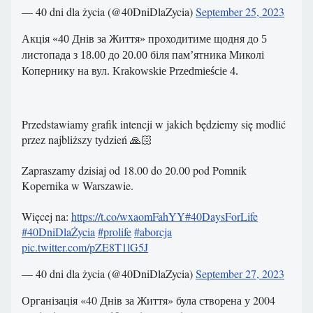
— 40 dni dla życia (@40DniDlaZycia)
September 25, 2023
Акція «40 Днів за Життя» проходитиме щодня до 5
листопада з 18.00 до 20.00 біля пам’ятника Миколі
Копернику на вул. Krakowskie Przedmieście 4.
Przedstawiamy grafik intencji w jakich będziemy się modlić
przez najbliższy tydzień 🙏🏻
Zapraszamy dzisiaj od 18.00 do 20.00 pod Pomnik
Kopernika w Warszawie.
Więcej na:
https://t.co/wxaomFahYY
#40DaysForLife
#40DniDlaŻycia
#prolife
#aborcja
pic.twitter.com/pZE8T1lG5J
— 40 dni dla życia (@40DniDlaZycia)
September 27, 2023
Організація «40 Днів за Життя» була створена у 2004