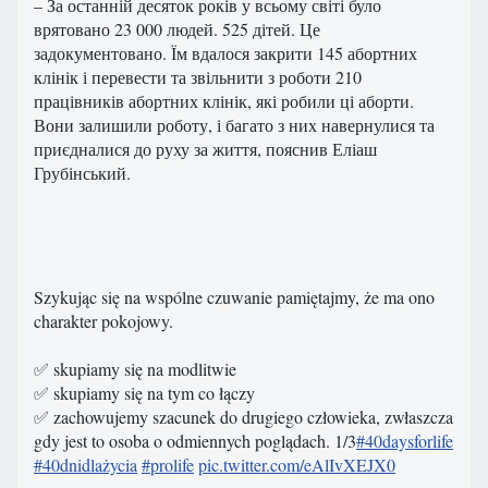
– За останній десяток років у всьому світі було
врятовано 23 000 людей. 525 дітей. Це
задокументовано. Їм вдалося закрити 145 абортних
клінік і перевести та звільнити з роботи 210
працівників абортних клінік, які робили ці аборти.
Вони залишили роботу, і багато з них навернулися та
приєдналися до руху за життя, пояснив Еліаш
Грубінський.
Szykując się na wspólne czuwanie pamiętajmy, że ma ono
charakter pokojowy.
✅ skupiamy się na modlitwie
✅ skupiamy się na tym co łączy
✅ zachowujemy szacunek do drugiego człowieka, zwłaszcza
gdy jest to osoba o odmiennych poglądach. 1/3
#40daysforlife
#40dnidlażycia
#prolife
pic.twitter.com/eAlIvXEJX0