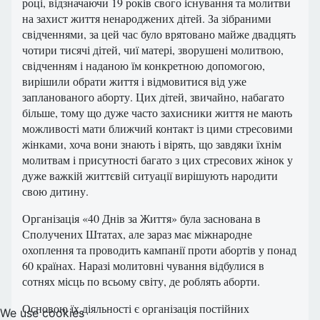
році, відзначаючи 19 років свого існування та молитви
на захист життя ненароджених дітей. За зібраними
свідченнями, за цей час було врятовано майже двадцять
чотири тисячі дітей, чиї матері, зворушені молитвою,
свідченням і наданою їм конкретною допомогою,
вирішили обрати життя і відмовитися від уже
запланованого аборту. Цих дітей, звичайно, набагато
більше, тому що дуже часто захисники життя не мають
можливості мати ближчий контакт із цими стресовими
жінками, хоча вони знають і вірять, що завдяки їхнім
молитвам і присутності багато з цих стресових жінок у
дуже важкій життєвій ситуації вирішують народити
свою дитину.
Організація «40 Днів за Життя» була заснована в
Сполучених Штатах, але зараз має міжнародне
охоплення та проводить кампанії проти абортів у понад
60 країнах. Наразі молитовні чування відбулися в
сотнях місць по всьому світу, де роблять аборти.
Основою їх діяльності є організація постійних
We use cookies