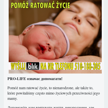
PRO-LIFE означає допомагати!
Pomóż nam ratować życie, to nienarodzone, ale także to,
które powitaliśmy często mimo życiowych przeciwności jego
mamy.
Допоможіть нам врятувати життя, ненароджене, але