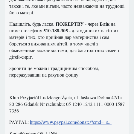
також і те, яке ми вітали, часто незважаючи на труднощі
його матері.
ПОЖЕРТВУ
Блік
Надішліть, будь ласка,
- через
на
510-188-305
номер телефону
- для одиноких вагітних
матерів і тих, хто прийняв дар материнства і сам
бореться з вихованням дітей, в тому числі з
обмеженими можливостями, для багатодітних сімей і
дітей-сиріт.
Зробити це можна і традиційним способом,
перерахувавши на рахунок фонду:
Klub Przyjaciół Ludzkiego Życia, ul. Jaśkowa Dolina 47/1a
80-286 Gdańsk Nr rachunku: 05 1240 1242 1111 0000 1587
7356
PAYPAL:
https://www.paypal.com/donate/?cmd=_s...
Karta/Przelew ON-LINE