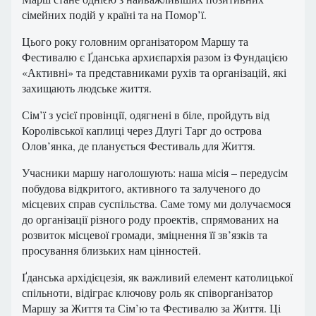
сімейних подій у країні та на Помор’ї.
Цього року головним організатором Маршу та
Фестивалю є Ґданська архиєпархія разом із Фундацією
«Активні» та представниками рухів та організацій, які
захищають людське життя.
Сім’ї з усієї провінції, одягнені в біле, пройдуть від
Королівської каплиці через Длугі Тарг до острова
Олов’янка, де планується Фестиваль для Життя.
Учасники маршу наголошують: наша місія – передусім
побудова відкритого, активного та залученого до
місцевих справ суспільства. Саме тому ми долучаємося
до організації різного роду проектів, спрямованих на
розвиток місцевої громади, зміцнення її зв’язків та
просування близьких нам цінностей.
Ґданська архідієцезія, як важливий елемент католицької
спільноти, відіграє ключову роль як співорганізатор
Маршу за Життя та Сім’ю та Фестивалю за Життя. Ці