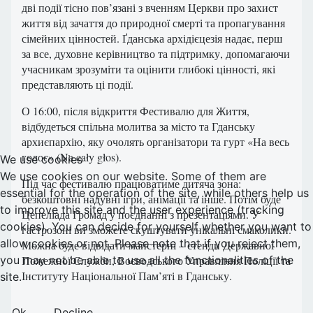
дві події тісно пов’язані з вченням Церкви про захист
життя від зачаття до природної смерті та пропагування
сімейних цінностей. Ґданська архідієцезія надає, перш
за все, духовне керівництво та підтримку, допомагаючи
учасникам зрозуміти та оцінити глибокі цінності, які
представляють ці події.
О 16:00, після відкриття Фестивалю для Життя,
відбудеться спільна молитва за місто та Гданську
архиєпархію, яку очолять організатори та гурт «На весь
голос» (Na cały głos).
We use cookies
We use cookies on our website. Some of them are
Під час фестивалю працюватиме дитяча зона:
essential for the operation of the site, while others help us
безкоштовні надувні ігри, анімації та інше. Потім буде
to improve this site and the user experience (tracking
Цепеліада Громад у поєднанні з презентаціями. У
cookies). You can decide for yourself whether you want to
гастрозоні ви зможете скуштувати унікальні смаколики.
allow cookies or not. Please note that if you reject them,
Можна буде відвідати майстерні – стенди Державної
Пожежної Служби, Воєводського Управління Поліції та
you may not be able to use all the functionalities of the
Інституту Національної Пам’яті в Гданську.
site.
Ok
Decline