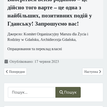
дійсно того варте – це одна з
найбільших, позитивних подій у
Гданську! Запрошуємо вас!
Джерело:
Komitet Organizacyjny Marszu dla Życia i
Rodziny w Gdańsku, Archidiecezja Gdańska,
Опрацювання та переклад власні
Деталі
Опубліковано: 17 червня 2023
Попередня стаття: ПОЛЬЩА. Познань. Марш за Життя ! Неділя, 18 че
Наступна стаття
Попередня
Наступна
Пошук
Пошук