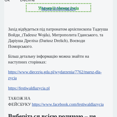
Wspomóż obronę życia
More information
Захід відбудеться під патронатом архієпископа Тадеуша
Войди_(Tadeusz Wojda), Митрополита Гданського, та
Даріуша Дреліха (Dariusz Drelich), Воєводи
Поморського.
Більш детальну інформацію можна знайти на
наступних сторінках:
https://www.diecezja.gda.pl/wydarzenia/7762/marsz-dla-
zycia
https://festiwaldlazycia.pl
ТАКОЖ НА
ФЕЙСБУКУ
https://www.facebook.com/festiwaldlazycia
Виберіться всією родиною – це