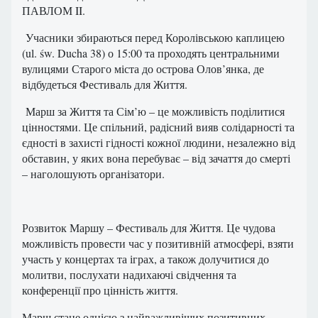
ПАВЛОМ II.
Учасники збираються перед Королівською каплицею
(ul. św. Ducha 38) о 15:00 та проходять центральними
вулицями Старого міста до острова Олов’янка, де
відбудеться Фестиваль для Життя.
Марш за Життя та Сім’ю – це можливість поділитися
цінностями. Це спільний, радісний вияв солідарності та
єдності в захисті гідності кожної людини, незалежно від
обставин, у яких вона перебуває – від зачаття до смерті
– наголошують організатори.
Розвиток Маршу – Фестиваль для Життя. Це чудова
можливість провести час у позитивній атмосфері, взяти
участь у концертах та іграх, а також долучитися до
молитви, послухати надихаючі свідчення та
конференції про цінність життя.
Марш стане однією з найважливіших позитивних