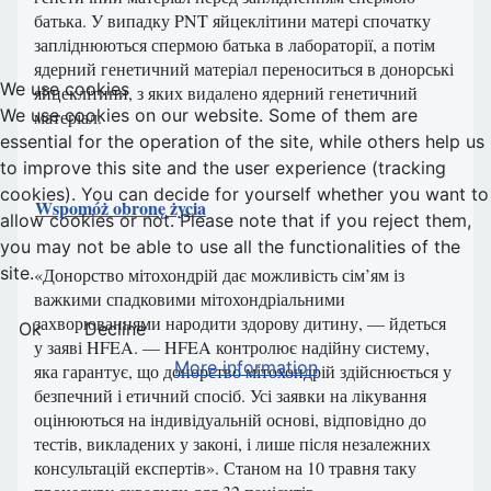
батька. У випадку PNT яйцеклітини матері спочатку
запліднюються спермою батька в лабораторії, а потім
ядерний генетичний матеріал переноситься в донорські
We use cookies
яйцеклітини, з яких видалено ядерний генетичний
We use cookies on our website. Some of them are
матеріал.
essential for the operation of the site, while others help us
to improve this site and the user experience (tracking
cookies). You can decide for yourself whether you want to
Wspomóż obronę życia
allow cookies or not. Please note that if you reject them,
you may not be able to use all the functionalities of the
site.
«Донорство мітохондрій дає можливість сім’ям із
важкими спадковими мітохондріальними
захворюваннями народити здорову дитину, — йдеться
Ok
Decline
у заяві HFEA. — HFEA контролює надійну систему,
More information
яка гарантує, що донорство мітохондрій здійснюється у
безпечний і етичний спосіб. Усі заявки на лікування
оцінюються на індивідуальній основі, відповідно до
тестів, викладених у законі, і лише після незалежних
консультацій експертів». Станом на 10 травня таку