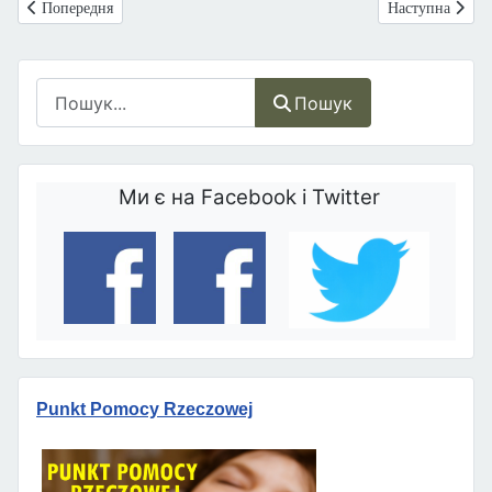
Попередня стаття: Польща. Люблін: перша дитина у вікні життя!
Наступна статт
Попередня
Наступна
Пошук
Пошук
Ми є на Facebook і Twitter
Punkt Pomocy Rzeczowej