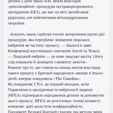
дитина з ДНК трьох осіб, зачата внаслідок
«революційної» процедури екстракорпорального
запліднення (ЕКЗ), що має на меті запобігання
рідкісним, але небезпечним мітохондріальним
хворобам.
«Існують також серйозні етичні заперечення проти цієї
процедури, яка передбачає знищення людських
ембріонів як частину процесу, — йшлося в заяві
Конференції католицьких єпископів Англії та Уельсу.
— Людський ембріон — це нове людське життя, і його
слід поважати й захищати з моменту зачаття».
Новину про те, що станом на кінець квітня внаслідок
такого процесу у Британії народилося «менше п’ятьох»
дітей, вперше повідомила «The Guardian».
Як повідомляє CNA, це перший випадок, коли
Управління із запліднення та ембріології людини
(HFEA) підтвердило народження дитини за допомогою
цього процесу. HFEA не розголошує точної кількості
немовлят, щоб захистити конфіденційність.
Парламент Великої Британії схвалив два методи зміни