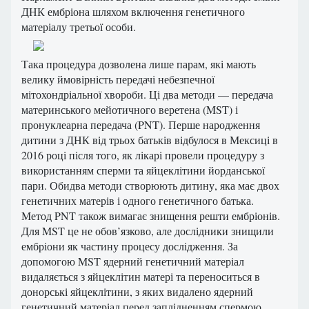
ДНК ембріона шляхом включення генетичного
матеріалу третьої особи.
Така процедура дозволена лише парам, які мають
велику ймовірність передачі небезпечної
мітохондріальної хвороби. Ці два методи — передача
материнського мейотичного веретена (MST) і
пронуклеарна передача (PNT). Перше народження
дитини з ДНК від трьох батьків відбулося в Мексиці в
2016 році після того, як лікарі провели процедуру з
використанням сперми та яйцеклітини йорданської
пари. Обидва методи створюють дитину, яка має двох
генетичних матерів і одного генетичного батька.
Метод PNT також вимагає знищення решти ембріонів.
Для MST це не обов’язково, але дослідники знищили
ембріони як частину процесу дослідження. За
допомогою MST ядерний генетичний матеріал
видаляється з яйцеклітин матері та переноситься в
донорські яйцеклітини, з яких видалено ядерний
генетичний матеріал перед заплідненням спермою