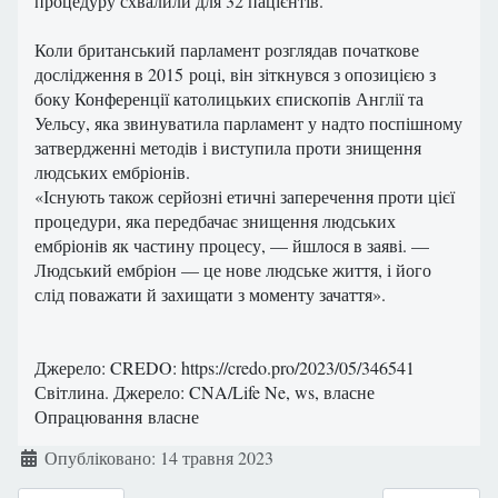
процедуру схвалили для 32 пацієнтів.
Коли британський парламент розглядав початкове
дослідження в 2015 році, він зіткнувся з опозицією з
боку Конференції католицьких єпископів Англії та
Уельсу, яка звинуватила парламент у надто поспішному
затвердженні методів і виступила проти знищення
людських ембріонів.
«Існують також серйозні етичні заперечення проти цієї
процедури, яка передбачає знищення людських
ембріонів як частину процесу, — йшлося в заяві. —
Людський ембріон — це нове людське життя, і його
слід поважати й захищати з моменту зачаття».
Джерело: CREDO: https://credo.pro/2023/05/346541
Світлина. Джерело: CNA/Life Ne, ws, власне
Опрацювання власне
Деталі
Опубліковано: 14 травня 2023