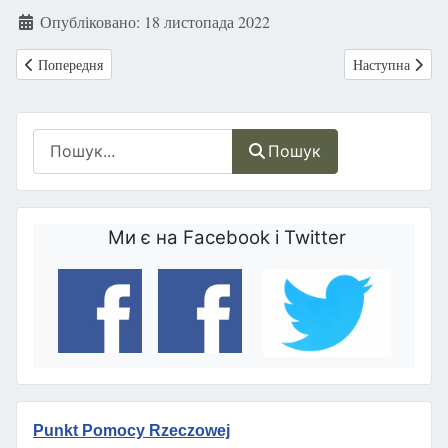
Опубліковано: 18 листопада 2022
Попередня стаття: Музика допомагає розвиватися недоношеним дітя
Наступна стаття
Попередня
Наступна
Пошук
Пошук
Ми є на Facebook і Twitter
Punkt Pomocy Rzeczowej