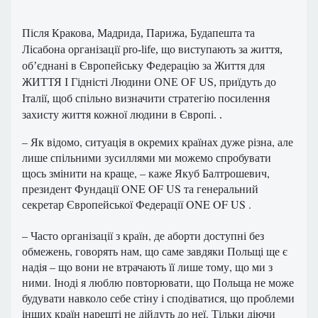
Після Кракова, Мадрида, Парижа, Будапешта та
Лісабона організації pro-life, що виступають за життя,
об’єднані в Європейську Федерацію за Життя для
ЖИТТЯ І Гідністі Людини ONE OF US, приїдуть до
Італії, щоб спільно визначити стратегію посилення
захисту життя кожної людини в Європі. .
– Як відомо, ситуація в окремих країнах дуже різна, але
лише спільними зусиллями ми можемо спробувати
щось змінити на краще, – каже Якуб Балтрошевич,
президент Фундації ONE OF US та генеральний
секретар Європейської Федерації ONE OF US .
– Часто організації з країн, де аборти доступні без
обмежень, говорять нам, що саме завдяки Польщі ще є
надія – що вони не втрачають її лише тому, що ми з
ними. Іноді я люблю повторювати, що Польща не може
будувати навколо себе стіну і сподіватися, що проблеми
інших країн нарешті не дійдуть до неї. Тільки діючи