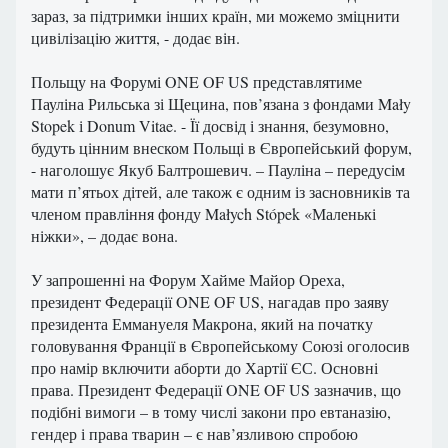
зараз, за ​​підтримки інших країн, ми можемо зміцнити
цивілізацію життя, - додає він.
Польщу на Форумі ONE OF US представлятиме
Пауліна Рильська зі Щецина, пов’язана з фондами Mały
Stopek і Donum Vitae. - Її досвід і знання, безумовно,
будуть цінним внеском Польщі в Європейський форум,
- наголошує Якуб Балтрошевич. – Пауліна – передусім
мати п’ятьох дітей, але також є одним із засновників та
членом правління фонду Małych Stópek «Маленькі
ніжки», – додає вона.
У запрошенні на Форум Хайме Майор Ореха,
президент Федерації ONE OF US, нагадав про заяву
президента Еммануеля Макрона, який на початку
головування Франції в Європейському Союзі оголосив
про намір включити аборти до Хартії ЄС. Основні
права. Президент Федерації ONE OF US зазначив, що
подібні вимоги – в тому числі закони про евтаназію,
гендер і права тварин – є нав’язливою спробою