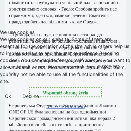
підмінити та зруйнувати суспільний лад, заснований на
християнських основах. - Гасло: Свобода зробить нас
справжніми, здається, замінює речення Євангелія,
правда зробить нас вільними, - каже Ореджа.
We use cookies
– Ця мода, яка панує, не повинна вести нас до
We use cookies on our website. Some of them are
резигнації, а скоріше до більшої мобілізації наших сил і
essential for the operation of the site, while others help us
особистої прихильності, передусім до активізації
to improve this site and the user experience (tracking
діяльності наших організацій. Боротьба за життя не
може і не буде програна, тому що це сама суть нашої
cookies). You can decide for yourself whether you want to
цивілізації! – наголошує президент Федерації ONE OF
allow cookies or not. Please note that if you reject them,
US.
you may not be able to use all the functionalities of the
site.
Wspomóż obronę życia
Ok
Decline
Європейська Федерація за Життя та Гідність Людини
More information
ONE OF US була заснована на базі однойменної
Європейської громадянської ініціативи, яка зібрала 2
мільйони європейських голосів за припинення
фінансування абортів з державних фондів ЄС