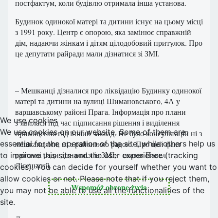
постфактум, коли будівлю отримала інша установа.
Будинок одинокої матері та дитини існує на цьому місці
з 1991 року.
Центр є опорою, яка замінює справжній
дім, надаючи жінкам і дітям цілодобовий притулок.
Про
це депутати райради мали дізнатися зі ЗМІ.
– Мешканці дізналися про ліквідацію Будинку одинокої
матері та дитини на вулиці Шимановського, 4А у
варшавському районі Прага. Інформація про плани
We use cookies
з’явилася під час підписання рішення і виділення
We use cookies on our website. Some of them are
приміщення під інший заклад. Не було консультацій ні з
мешканцями, ні з районною радою. Про цей факт
essential for the operation of the site, while others help us
районні ради дізналися із ЗМІ, - сказав Павел
to improve this site and the user experience (tracking
Лісецький.
cookies). You can decide for yourself whether you want to
allow cookies or not. Please note that if you reject them,
Wspomóż obronę życia
you may not be able to use all the functionalities of the
site.