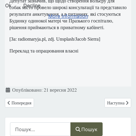
Депутат зазначив, що щодо створення вольєру для
Ok
Decline
собак місто провело широкі консультації та представило
результати анкетування, а в питаннях, які стосуються
More information
Будинку одинокої матері чи Празького госпіталю,
рішення приймаються в приватному кабінеті.
[За: radiomaryja.pl, zdj. Unsplash/Jacob Sierra]
Переклад та опрацювання власні
Деталі
Опубліковано: 21 вересня 2022
Попередня стаття: Медичні експерименти в Африці та філантропічний
Наступна статт
Попередня
Наступна
Пошук
Пошук