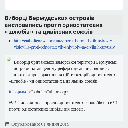
Виборці Бермудських островів
висловились проти одностатевих
«шлюбів» та цивільних союзів
http://catholicnews.org.ua/viborci-bermudskih-ostroviv-
vislovilis-proti-odnostatevih-shlyubiv-ta-civilnih-soyuziv
Виборці британської заморської території Бермудські
острови на місцевому референдумі висловились
проти запровадження на цій території одностатевих
«шлюбів» чи одностатевих цивільних союзів,
інформує
«CatholicCulture.org».
69% висловились проти одностатевих «шлюбів», а 63%
проти одностатевих цивільних союзів.
Деталі
Опубліковано: 01 липня 2016