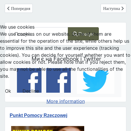
Попередня стаття: Великобританія: Я – християнин і я голосував за B
Наступна статт
Попередня
Наступна
We use cookies
Пошук
Пошук
We use cookies on our website. Some of them are
essential for the operation of the site, while others help us
to improve this site and the user experience (tracking
cookies). You can decide for yourself whether you want to
Ми є на Facebook і Twitter
allow cookies or not. Please note that if you reject them,
you may not be able to use all the functionalities of the
site.
Ok
Decline
More information
Punkt Pomocy Rzeczowej