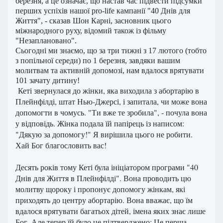
березня, а це означає, що настав час підвести підсумки
перших успіхів нашої pro-life кампанії "40 Днів для
Життя", - сказав Шон Карні, засновник цього
міжнародного руху, відомий також із фільму
"Незаплановано".
Сьогодні ми знаємо, що за три тижні з 17 лютого (тобто
з попільної середи) по 1 березня, завдяки вашим
молитвам та активній допомозі, нам вдалося врятувати
101 зачату дитину!
Кеті звернулася до жінки, яка виходила з абортарію в
Плейнфілді, штат Нью-Джерсі, і запитала, чи може вона
допомогти в чомусь. "Ти вже те зробила", - почула вона
у відповідь. Жінка подала їй папірець із написом:
"Дякую за допомогу!" Я вирішила цього не робити.
Хай Бог благословить вас!
Десять років тому Кеті була ініціатором програми "40
Днів для Життя в Плейнфілді". Вона проводить цю
молитву щороку і пропонує допомогу жінкам, які
приходять до центру абортарію. Вона вважає, що їм
вдалося врятувати багатьох дітей, імена яких знає лише
Бог. Але тепер їй було це підтверджено: Це перша