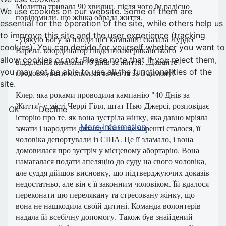
Молитва тривала 90 хвилин, після чого їм радісно
We use cookies on our website. Some of them are
повідомили, що жінка обрала життя.
essential for the operation of the site, while others help us
to improve this site and the user experience (tracking
- Дякую Богу за плоди цієї кампанії! сказала Лурдес
cookies). You can decide for yourself whether you want to
Варела, координатор південноамериканського
allow cookies or not. Please note that if you reject them,
відділення кампанії 40 днів за життя: „Давайте
you may not be able to use all the functionalities of the
продовжувати молитися за неї та за її дитину!
site.
Клер. яка роками проводила кампанію "40 Днів за
Життя" у місті Черрі-Гілл, штат Нью-Джерсі, розповідає
Ok
Decline
історію про те, як вона зустріла жінку, яка давно мріяла
More information
зачати і народити дитину. Коли це нарешті сталося, її
чоловіка депортували із США. Це її зламало, і вона
домовилася про зустріч у місцевому абортарію. Вона
намагалася подати апеляцію до суду на свого чоловіка,
але суддя дійшов висновку, що підтверджуючих доказів
недостатньо, але він є її законним чоловіком. Їй вдалося
переконати цю перелякану та стресовану жінку, що
вона не нашкодила своїй дитині. Команда волонтерів
надала їй всебічну допомогу. Також був знайдений