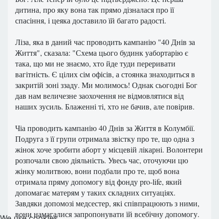
дитина, про яку вона так прямо дізналася про її
спасіння, і цеяка доставило їй багато радості.
Ліза, яка в даний час проводить кампанію "40 Днів за
Життя", сказала: "Схема цього будинк уабортарію є
така, що ми не знаємо, хто йде туди переривати
вагітність. Є цілих сім офісів, а стоянка знаходиться в
закритій зоні ззаду. Ми молимось! Однак сьогодні Бог
дав нам величезне заохочення не відмовлятися від
наших зусиль. Блаженні ті, хто не бачив, але повірив.
Чіа проводить кампанію 40 Днів за Життя в Колумбії.
Подруга з її групи отримала звістку про те, що одна з
жінок хоче зробити аборт у місцевій лікарні. Волонтери
розпочали свою діяльність. Увесь час, оточуючи цю
жінку молитвою, вони подбали про те, щоб вона
отримала пряму допомогу від фонду pro-life, який
допомагає матерям у таких складних ситуаціях.
Завдяки допомозі медсестер, які співпрацюють з ними,
вони намагалися запропонувати їй всебічну допомогу.
We use cookies