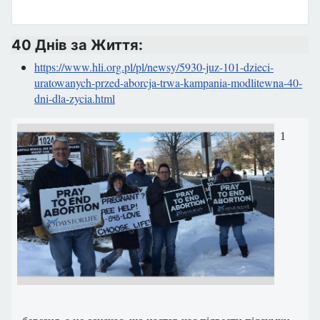
40 Днів за Життя:
https://www.hli.org.pl/pl/newsy/5930-juz-101-dzieci-
uratowanych-przed-aborcja-trwa-kampania-modlitewna-40-
dni-dla-zycia.html
1