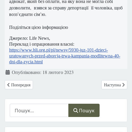
адвокат, який без оплати, на яку вона не могла собі
дозволити, взявся за справу депортації її чоловіка, щоб
возз’єднати сім’ю.
Поділіться цією інформацією
Джерело: Life News,
Переклад і опрацювання власні:
https://www.hli.org.pl/pl/newsy/5930-juz-101-dzieci-
uratowanych-przed-aborcja-trwa-kampania-modlitewna-40-
dni-dla-zycia.html
Деталі
Опубліковано: 18 лютого 2023
Попередня стаття: Роль батька у вихованні дітей.
Наступна статт
Попередня
Наступна
Пошук
Пошук