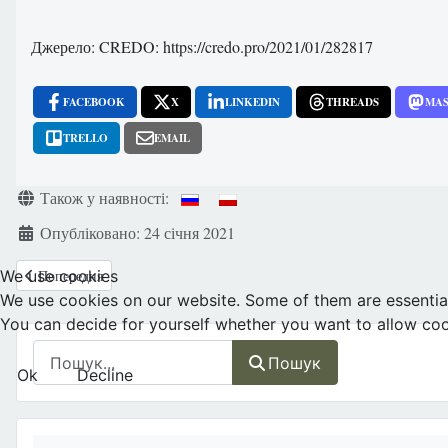
Джерело: CREDO: https://credo.pro/2021/01/282817
FACEBOOK
X
LINKEDIN
THREADS
MA
TRELLO
EMAIL
Деталі
Також у наявності:
Опубліковано: 24 січня 2021
Попередня стаття: Домініканська Республіка - ще одна південноамерик
We use cookies
Попередня
We use cookies on our website. Some of them are essential f
You can decide for yourself whether you want to allow cookie
Пошук
Пошук
Ok
Decline