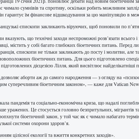
ранції 19 січня 2021р. поновлює дебати над новим біоетичним за
є чимало сумнівів та спротиву, оскільки робить можливим заплід
ін гарантує їм фінансове відшкодування за цю маніпуляцію в меж
анцузькі єпископи закликають віруючих, щоб поновили по п’ятниц
и вказують, що технічні заходи неспроможні розв’язати всього і
авці, містить у собі багато глибоких біоетичних питань. Перед 
Франція, єпископи не тільки закликають до посту і молитви, ал
новоположних біоетичних питань. Для цього підготовлено спеці
, підготовлених дієцезією Лілля, який висвітлює найделікатніші 
 дозволяє аборти аж до самого народження — з огляду на «психо
им суперечливим біоетичним законом», — каже для Vatican News 
ала пандемія та соціально-економічна криза, що надалі поглиблю
льше уражених. Це стосується головно безпритульних, мігрантів
пхнути біоетичний закон, у той час як є чимало набагато термін
узької системи охорони здоров’я.
ням цілісної екології та вжиття конкретних заходів».