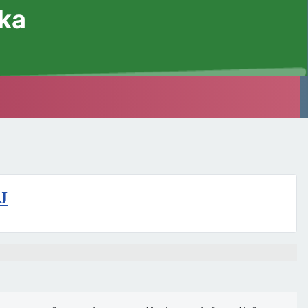
ska
J