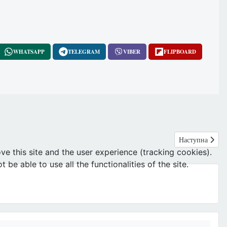
WHATSAPP
TELEGRAM
VIBER
FLIPBOARD
Наступна статт
Наступна
ve this site and the user experience (tracking cookies).
e able to use all the functionalities of the site.