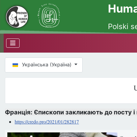
Human
Polski s
Оберіть свою мову
Українська (Україна)
U
Франція: Єпископи закликають до посту і
https://credo.pro/2021/01/282817