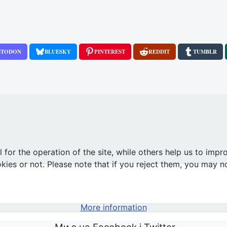
STODON
BLUESKY
PINTEREST
REDDIT
TUMBLR
анська країна, яка зазнає тиску з метою легалізації абортів
or the operation of the site, while others help us to impro
s or not. Please note that if you reject them, you may not b
More information