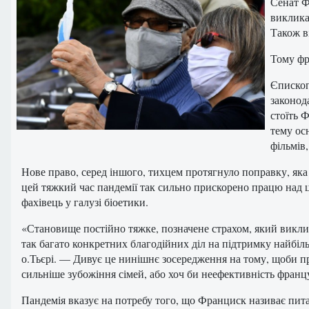
Сенат Ф
виклика
Також в
Тому фр
Єпископ
законод
стоїть 
тему ос
фільмів
Нове право, серед іншого, тихцем протягнуло поправку, яка
цей тяжкий час пандемії так сильно прискорено працю над ц
фахівець у галузі біоетики.
«Становище постійно тяжке, позначене страхом, який виклик
так багато конкретних благодійних діл на підтримку найбі
о.Тьєрі. — Дивує це нинішнє зосередження на тому, щоби про
сильніше зубожіння сімей, або хоч би неефективність франц
Пандемія вказує на потребу того, що Франциск називає питан