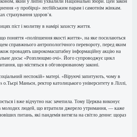
коном, який у липні ухвалили Національні збори. Цей закон
нення «у пробірці» лесбійським парам і самотнім жінкам.
ах страхування здоров’я.
ях піст і молитву в намірі захисту життя.
 що поняття «поліпшення якості життя», на яке посилаються
лицем справжнього антропологічного перевороту, перед яким
е також провадять широкомасштабну інформаційну акцію на
альне досьє «Розплющмо очі». Його супроводжує цикл
питання, що містяться в обговорюваному законі.
соціальний неспокій» матері. «Віруючі запитують, чому в
о.Тьєрі Маньєн, ректор католицького університету в Ліллі,
ється і вже відчутно нас зачепила. Тому Церква виконує
 та молодих людей, що втратили джерело утримання, — каже
овіших питань, які пандемія витягла на світло денне: щораз