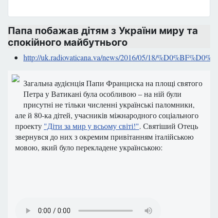
Папа побажав дітям з України миру та
спокійного майбутнього
http://uk.radiovaticana.va/news/2016/05
Загальна аудієнція Папи Франциска на площі святого
Петра у Ватикані була особливою – на ній були
присутні не тільки численні українські паломники,
але й 80-ка дітей, учасників міжнародного соціального
проекту
"Діти за мир у всьому світі!"
. Святіший Отець
звернувся до них з окремим привітанням італійською
мовою, який було перекладене українською: