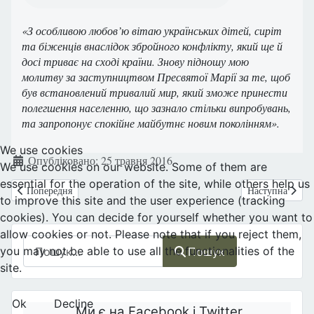
«З особливою любов’ю вітаю українських дітей, сиріт
та біженців внаслідок збройного конфлікту, який ще й
досі триває на сході країни. Знову підношу мою
молитву за заступництвом Пресвятої Марії за те, щоб
був встановлений тривалий мир, який зможе принести
полегшення населенню, що зазнало стільки випробувань,
та запропонує спокійне майбутнє новим поколінням».
We use cookies
Деталі
Опубліковано: 25 травня 2016
We use cookies on our website. Some of them are
essential for the operation of the site, while others help us
Попередня стаття: Італія: Батьківство і материнство: тиск посилюєтьс
Наступна стаття
Попередня
Наступна
to improve this site and the user experience (tracking
cookies). You can decide for yourself whether you want to
allow cookies or not. Please note that if you reject them,
Пошук
you may not be able to use all the functionalities of the
Пошук
site.
Ok
Decline
Ми є на Facebook і Twitter