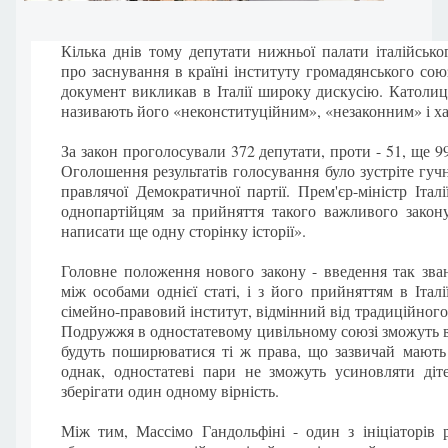
Кілька днів тому депутати нижньої палати італійськ
про заснування в країні інституту громадянського сою
документ викликав в Італії широку дискусію. Католиць
називають його «неконституційним», «незаконним» і ха
За закон проголосували 372 депутати, проти - 51, ще 
Оголошення результатів голосування було зустріте гуч
правлячої Демократичної партії. Прем'єр-міністр Італ
однопартійцям за прийняття такого важливого закон
написати ще одну сторінку історії».
Головне положення нового закону - введення так зва
між особами однієї статі, і з його прийняттям в Іта
сімейно-правовий інститут, відмінний від традиційног
Подружжя в одностатевому цивільному союзі зможуть в
будуть поширюватися ті ж права, що зазвичай мають
однак, одностатеві пари не зможуть усиновляти діте
зберігати один одному вірність.
Між тим, Массімо Гандольфіні - один з ініціаторів 