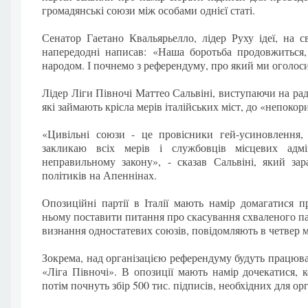
громадянські союзи між особами однієї статі.
Сенатор Гаетано Квальярьелло, лідер Руху ідеї, на с
напередодні написав: «Наша боротьба продовжиться,
народом. І почнемо з референдуму, про який ми оголоси
Лідер Ліги Півночі Маттео Сальвіні, виступаючи на раді
які займають крісла мерів італійських міст, до «непокор
«Цивільні союзи - це провісники гей-усиновлення, 
закликаю всіх мерів і службовців місцевих адм
неправильному закону», - сказав Сальвіні, який за
політиків на Апеннінах.
Опозиційні партії в Італії мають намір домагатися 
ньому поставити питання про скасування схваленого 
визнання одностатевих союзів, повідомляють в четвер м
Зокрема, над організацією референдуму будуть працювати
«Ліга Півночі». В опозиції мають намір дочекатися, 
потім почнуть збір 500 тис. підписів, необхідних для ор