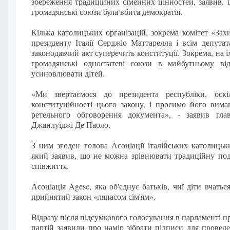
збереження традиційних сімейних цінностей, заявив,
громадянські союзи була вбита демократія.
Кілька католицьких організацій, зокрема комітет «За
президенту Італії Серджіо Маттарелла і всім депута
законодавчий акт суперечить конституції. Зокрема, на
громадянські одностатеві союзи в майбутньому ві
усиновлювати дітей.
«Ми звертаємося до президента республіки, ос
конституційності цього закону, і просимо його вима
ретельного обговорення документа», - заявив гла
Джанлуїджі Де Паоло.
З ним згоден голова Асоціації італійських католицьк
який заявив, що не можна зрівнювати традиційну п
співжиття.
Асоціація Agesc, яка об'єднує батьків, чиї діти вчать
прийнятий закон «ляпасом сім'ям».
Відразу після підсумкового голосування в парламенті 
партій заявили про намір зібрати підписи для прове