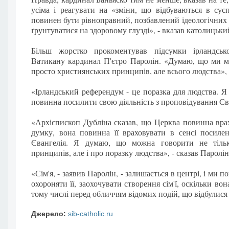
усіма і реагувати на «зміни, що відбуваються в сусп
повинен бути рівноправний, позбавлений ідеологічних 
ґрунтуватися на здоровому глузді», - вказав католицьки
Більш жорстко прокоментував підсумки ірландськ
Ватикану кардинал П'єтро Паролін. «Думаю, що ми м
просто християнських принципів, але всього людства», -
«Ірландський референдум - це поразка для людства. Я
повинна посилити свою діяльність з проповідування Єва
«Архієпископ Дубліна сказав, що Церква повинна врах
думку, вона повинна її враховувати в сенсі посилен
Євангелія. Я думаю, що можна говорити не тіль
принципів, але і про поразку людства», - сказав Паролін
«Сім'я, - заявив Паролін, - залишається в центрі, і ми 
охороняти її, заохочувати створення сім'ї, оскільки во
тому числі перед обличчям відомих подій, що відбулися в
Джерело:
sib-catholic.ru