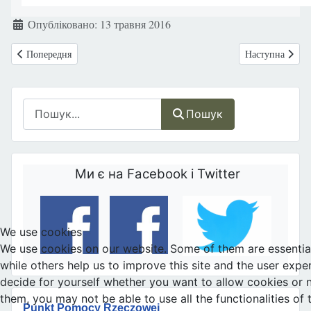
Деталі
Опубліковано: 13 травня 2016
Попередня стаття: Україна: ФЕСТИВАЛЬ СІМ’Ї ВІДБУДЕТЬСЯ У 
Наступна стаття
Попередня
Наступна
Пошук
Пошук
Ми є на Facebook і Twitter
We use cookies
We use cookies on our website. Some of them are essential 
while others help us to improve this site and the user expe
decide for yourself whether you want to allow cookies or no
them, you may not be able to use all the functionalities of t
Punkt Pomocy Rzeczowej