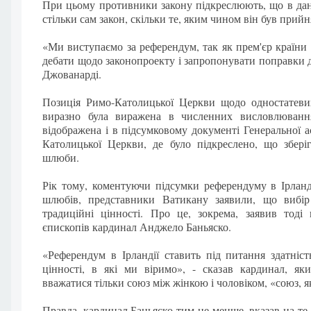
При цьому противники закону підкреслюють, що в дан
стільки сам закон, скільки те, яким чином він був прийн
«Ми виступаємо за референдум, так як прем'єр країни
дебати щодо законопроекту і запропонувати поправки д
Джованарді.
Позиція Римо-Католицької Церкви щодо одностатевих
виразно була виражена в численних висловлювання
відображена і в підсумковому документі Генеральної 
Католицької Церкви, де було підкреслено, що зберіг
шлюби.
Рік тому, коментуючи підсумки референдуму в Ірланд
шлюбів, представники Ватикану заявили, що вибір 
традиційні цінності. Про це, зокрема, заявив тоді 
єпископів кардинал Анджело Баньяско.
«Референдум в Ірландії ставить під питання здатніс
цінності, в які ми віримо», - сказав кардинал, як
вважатися тільки союз між жінкою і чоловіком, «союз, я
Правда, кардинал Баньяско тим не менше, вказав на те,