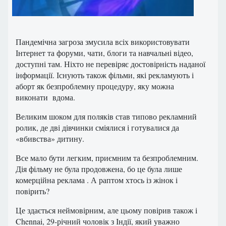
Пандемічна загроза змусила всіх використовувати
Інтернет та форуми, чати, блоги та навчальні відео,
доступні там. Ніхто не перевіряє достовірність наданої
інформації. Існують також фільми, які рекламують і
аборт як безпроблемну процедуру, яку можна
виконати вдома.
Великим шоком для поляків став типово рекламний
ролик, де дві дівчинки сміялися і готувалися да
«вбивства» дитину.
Все мало бути легким, приємним та безпроблемним.
Дія фільму не була продовжена, бо це була лише
комерційна реклама . А раптом хтось із жінок і
повірить?
Це здається неймовірним, але цьому повірив також і
Chennai, 29-річний чоловік з Індії, який уважно