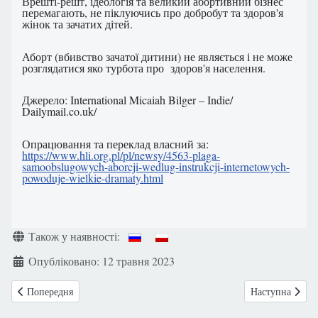
Врешті-решт, ідеологія та великий абортивний бізнес
перемагають, не піклуючись про добробут та здоров'я
жінок та зачатих дітей.
Аборт (вбивство зачатої дитини) не являється і не може
розглядатися яко турбота про здоров'я населення.
Джерело: International Micaiah Bilger – Indie/
Dailymail.co.uk/
Опрацювання та переклад власний за:
https://www.hli.org.pl/pl/newsy/4563-plaga-
samoobslugowych-aborcji-wedlug-instrukcji-internetowych-
powoduje-wielkie-dramaty.html
Деталі
Також у наявності:
Опубліковано: 12 травня 2023
Попередня стаття: Сповідь чоловіка, який проміняв мудру дружину н
Наступна стаття
Попередня
Наступна