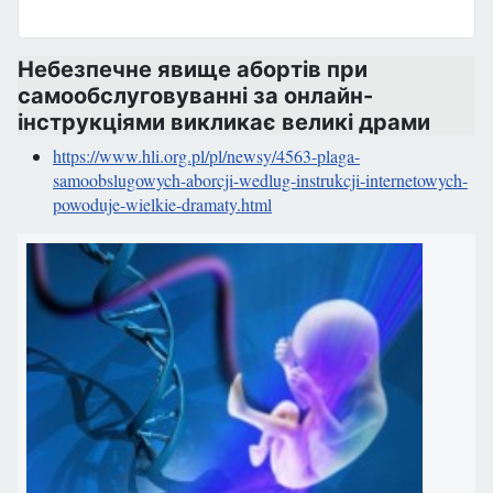
Небезпечне явище абортів при
самообслуговуванні за онлайн-
інструкціями викликає великі драми
https://www.hli.org.pl/pl/newsy/4563-plaga-
samoobslugowych-aborcji-wedlug-instrukcji-internetowych-
powoduje-wielkie-dramaty.html