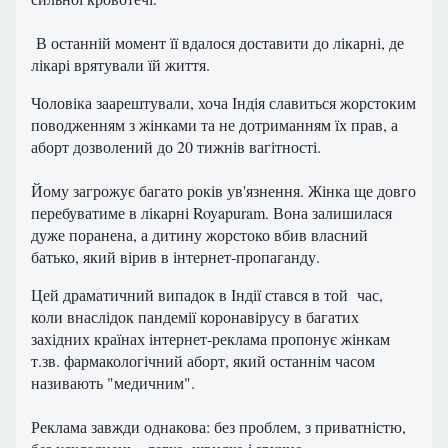
В останній момент її вдалося доставити до лікарні, де
лікарі врятували їй життя.
Чоловіка заарештували, хоча Індія славиться жорстоким
поводженням з жінками та не дотриманням їх прав, а
аборт дозволений до 20 тижнів вагітності.
Йому загрожує багато років ув'язнення. Жінка ще довго
перебуватиме в лікарні Royapuram. Вона залишилася
дуже поранена, а дитину жорстоко вбив власний
батько, який вірив в інтернет-пропаганду.
Цей драматичний випадок в Індії стався в той час,
коли внаслідок пандемії коронавірусу в багатих
західних країнах інтернет-реклама пропонує жінкам
т.зв. фармакологічний аборт, який останнім часом
називають "медичним".
Реклама завжди однакова: без проблем, з приватністю,