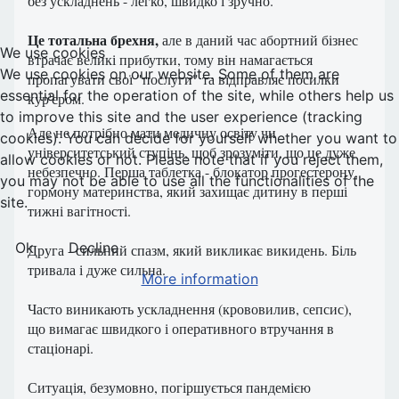
без ускладнень - легко, швидко і зручно.
Це тотальна брехня,
але в даний час абортний бізнес
We use cookies
втрачає великі прибутки, тому він намагається
We use cookies on our website. Some of them are
пропагувати свої "послуги" та відправляє посилки
essential for the operation of the site, while others help us
кур'єром.
to improve this site and the user experience (tracking
Але не потрібно мати медичну освіту чи
cookies). You can decide for yourself whether you want to
університетський ступінь, щоб зрозуміти, що це дуже
allow cookies or not. Please note that if you reject them,
небезпечно. Перша таблетка - блокатор прогестерону,
you may not be able to use all the functionalities of the
гормону материнства, який захищає дитину в перші
site.
тижні вагітності.
Ok
Decline
Друга - сильний спазм, який викликає викидень. Біль
тривала і дуже сильна.
More information
Часто виникають ускладнення (крововилив, сепсис),
що вимагає швидкого і оперативного втручання в
стаціонарі.
Ситуація, безумовно, погіршується пандемією