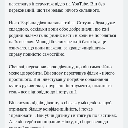
переглянув інструктаж відео на YouTube. Він був
переконаний, що там немає нічого складного.
Його 19-річна дівчина завагітніла. Ситуація була дуже
складною, оскільки вони обоє добре знали, що їхні
родини належать до різних каст і ніколи не погодяться
на їх весілля. Молоді боялися реакції батьків, а це
означало, що вони вважали за краще «вирішити»
справу повністю самостійно.
Chennai, переконав свою дівчину, що він самостійно
може це зробити. Він знову переглянув фільм - нічого
простішого. Він інвестував у потрібне обладнання -
купив рукавички, хірургічні інструменти, ножиці та
гель - все відповідно до інструкції.
Він таємно відвів дівчину в сільську місцевість, щоб
отримати більшу конфіденційність, і почав
"працювати". Він убив дитину і витягнув по частинах.
Але він серйозно поранив жінку, що і призвело до
сильної кровотечі.