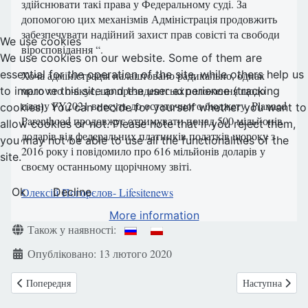
здійснювати такі права у Федеральному суді. За
допомогою цих механізмів Адміністрація продовжить
забезпечувати надійний захист прав совісті та свободи
We use cookies
віросповідання “.
We use cookies on our website. Some of them are
essential for the operation of the site, while others help us
Хоча адміністрація налаштовано радикально, однак
мало хто очікує, що президентські положення щодо
to improve this site and the user experience (tracking
плану FY2021 внесуть до остаточного бюджету. Planned
cookies). You can decide for yourself whether you want to
Parenthood продовжує отримувати понад 500 мільйонів
allow cookies or not. Please note that if you reject them,
доларів від федеральних платників податків щороку з
you may not be able to use all the functionalities of the
2016 року і повідомило про 616 мільйонів доларів у
site.
своєму останньому щорічному звіті.
Ok
Decline
Олексій Погорєлов
- Lifesitenews
More information
Деталі
Також у наявності:
Опубліковано: 13 лютого 2020
Попередня стаття: Сьогодні. Польща. Місце зустрічі - Румія ( Rumi)
Наступна статт
Попередня
Наступна