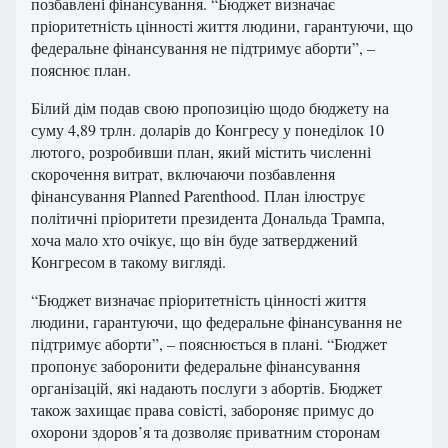
позбавлені фінансування. “Бюджет визначає
пріоритетність цінності життя людини, гарантуючи, що
федеральне фінансування не підтримує аборти”, –
пояснює план.
Білий дім подав свою пропозицію щодо бюджету на
суму 4,89 трлн. доларів до Конгресу у понеділок 10
лютого, розробивши план, який містить численні
скорочення витрат, включаючи позбавлення
фінансування Planned Parenthood. План ілюструє
політичні пріоритети президента Дональда Трампа,
хоча мало хто очікує, що він буде затверджений
Конгресом в такому вигляді.
“Бюджет визначає пріоритетність цінності життя
людини, гарантуючи, що федеральне фінансування не
підтримує аборти”, – пояснюється в плані. “Бюджет
пропонує заборонити федеральне фінансування
організацій, які надають послуги з абортів. Бюджет
також захищає права совісті, забороняє примус до
охорони здоров’я та дозволяє приватним сторонам