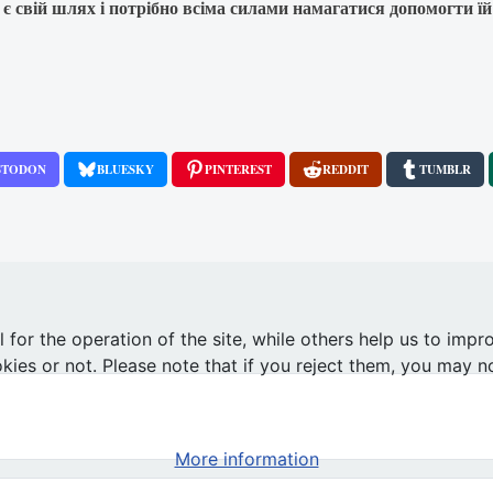
є свій шлях і потрібно всіма
силами намагатися допомогти їй 
STODON
BLUESKY
PINTEREST
REDDIT
TUMBLR
ака Обами щодо сприяння усиновленню дітей одностатевими парами
or the operation of the site, while others help us to impro
s or not. Please note that if you reject them, you may not b
More information