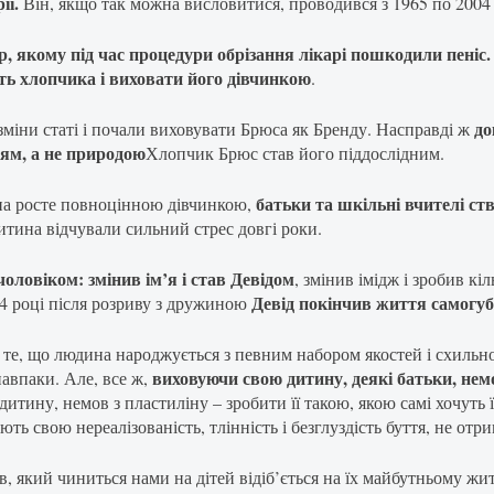
ії.
Він, якщо так можна висловитися, проводився з 1965 по 2004 
, якому під час процедури обрізання лікарі пошкодили пеніс.
ть хлопчика і виховати його дівчинкою
.
до
зміни статі і почали виховувати Брюса як Бренду. Насправді ж
ям, а не природою
Хлопчик Брюс став його піддослідним.
батьки та шкільні вчителі ст
ина росте повноцінною дівчинкою,
 дитина відчували сильний стрес довгі роки.
оловіком: змінив ім’я і став Девідом
, змінив імідж і зробив кі
Девід покінчив життя самогу
04 році після розриву з дружиною
те, що людина народжується з певним набором якостей і схильн
виховуючи свою дитину, деякі батьки, нем
навпаки. Але, все ж,
тину, немов з пластиліну – зробити її такою, якою самі хочуть її 
ють свою нереалізованість, тлінність і безглуздість буття, не от
, який чиниться нами на дітей відіб’ється на їх майбутньому жит