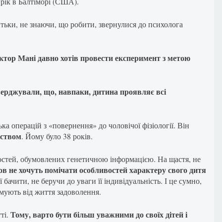
рік в Балтіморі (США).
тьки, не знаючи, що робити, звернулися до психолога
ктор Мані давно хотів провести експеримент з метою
верджували, що, навпаки, дитина проявляє всі
лька операцій з «повернення» до чоловічої фізіології. Він
бством
. Йому було 38 років.
остей, обумовлених генетичною інформацією. На щастя, не
ов не хочуть помічати особливостей характеру свого дитя
бачити, не беручи до уваги її індивідуальність. І це сумно,
римують від життя задоволення.
Тому, варто бути більш уважними до своїх дітей і
ті.