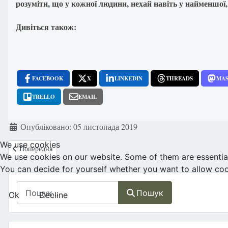
розуміти, що у кожної людини, нехай навіть у найменшої, 
Дивіться також:
FACEBOOK
X
LINKEDIN
THREADS
MA
TRELLO
EMAIL
Деталі
Опубліковано: 05 листопада 2019
We use cookies
Попередня стаття: Дональд Трамп заявив про зміну регламенту Бар
Попередня
We use cookies on our website. Some of them are essential f
You can decide for yourself whether you want to allow cookie
Пошук
Пошук
Ok
Decline