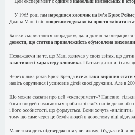
одним з найбільш нелюдських в істор
Цей експеримент є
народився хлопчик на ім’я Брюс Реймер
У 1965 році там
«порекомендував» їм просто змінити ста
Джона Мані і він
Батьки скористалися «порадою», дали дозвіл на операцію зі 
довести, що статева приналежність обумовлена вихованн
Незважаючи на те, що Мані зазначав у своїх звітах, що дит
властивості характеру хлопчика
. І батьки дитини, і сама
все ж таки вирішив стати ч
Через кілька років Брюс-Бренда
навіть одружився і усиновив дітей своєї дружини. Але в 20
Що можна сказати про цей «експеримент»? Напевно, тільки 
багато людей намагаються зробити зі своїх синів дочок або 
і його особистості, що формується. Вони хочуть «виліпити» ди
тому що саме через це безліч людей в дорослому віці відчува
Мале знаходить підтвердження у великому, і будь-який вплив