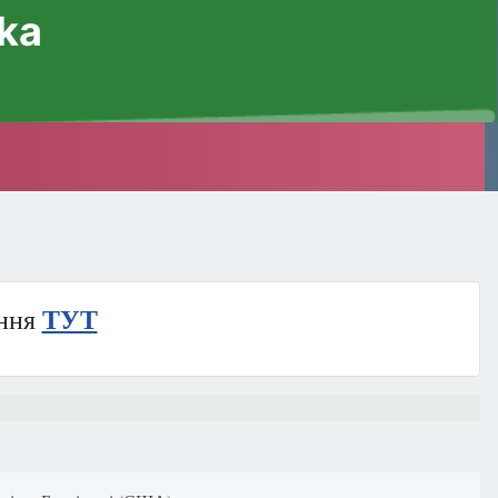
ska
ння
ТУТ