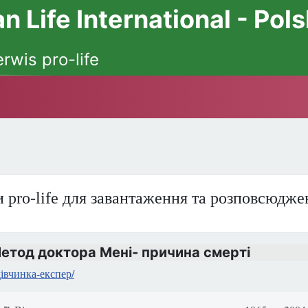
 Life International - Pol
erwis pro-life
 pro-life для завантаження та розповсюдже
Метод доктора Мені- причина смерті
дівчинка-експер/