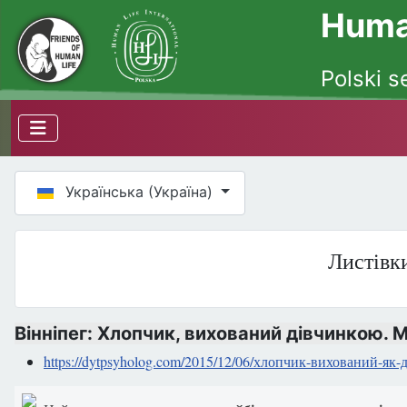
Human
Polski s
Оберіть свою мову
Українська (Україна)
Листівки
Вінніпег: Хлопчик, вихований дівчинкою. 
https://dytpsyholog.com/2015/12/06/хлопчик-вихований-як-