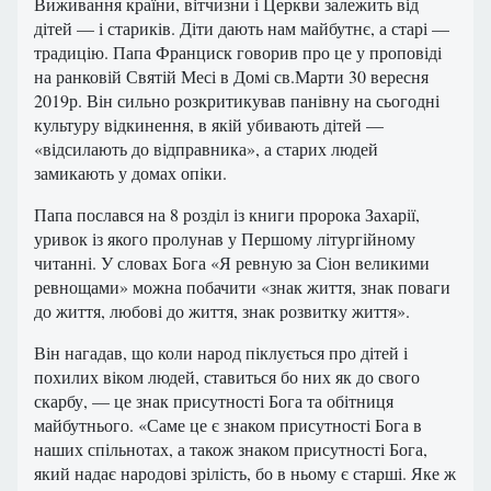
Виживання країни, вітчизни і Церкви залежить від
дітей — і стариків. Діти дають нам майбутнє, а старі —
традицію. Папа Франциск говорив про це у проповіді
на ранковій Святій Месі в Домі св.Марти 30 вересня
2019р. Він сильно розкритикував панівну на сьогодні
культуру відкинення, в якій убивають дітей —
«відсилають до відправника», а старих людей
замикають у домах опіки.
Папа послався на 8 розділ із книги пророка Захарії,
уривок із якого пролунав у Першому літургійному
читанні. У словах Бога «Я ревную за Сіон великими
ревнощами» можна побачити «знак життя, знак поваги
до життя, любові до життя, знак розвитку життя».
Він нагадав, що коли народ піклується про дітей і
похилих віком людей, ставиться бо них як до свого
скарбу, — це знак присутності Бога та обітниця
майбутнього. «Саме це є знаком присутності Бога в
наших спільнотах, а також знаком присутності Бога,
який надає народові зрілість, бо в ньому є старші. Яке ж