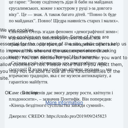
це гарне: “Знову сидітимуть діди й баби на майда­нах
єрусалимських, кожне з костуром у руці з-за довгого
віку”. Це — знак. А також багато дітей. “Повно їх буде
по майданах”. Повно! Щедра наявність старих і малих».
We use cookies
Святіший Отець згадав феномен «демографічної зими»:
We use cookies on our website. Some of them are
в деяких країнах пенсіонерів стало більше, ніж
essential for the operation of the site, while others help us
працездатних. «Це трагедія — коли країна старіє і вже
немає дітей, немає на вулицях дитячих візочків, не
to improve this site and the user experience (tracking
видно вагітних жінок. Дитина? Ну, краще ні…»
cookies). You can decide for yourself whether you want to
«Скільки країн відчувають цю демографічну зиму
allow cookies or not. Please note that if you reject them,
сьогодні! Й коли ми гребуємо літніми людьми — ми
you may not be able to use all the functionalities of the
втрачаємо традицію, яка є не музеєм антикваріату, а
site.
гарантією майбуття.
Саме сік із коренів дає змогу дереву рости, квітнути і
Ok
Decline
плодоносити», – зазначив Понтифік. Він попередив:
More information
«Кінець бездітного суспільства завжди сумний».
Джерело: CREDO: https://credo.pro/2019/09/245823