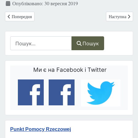
Деталі
Опубліковано: 30 вересня 2019
Попередня стаття: Іn-vitro: Буря навколо методу (екстракорпорально
Наступна стаття
Попередня
Наступна
Пошук
Пошук
Ми є на Facebook і Twitter
Punkt Pomocy Rzeczowej