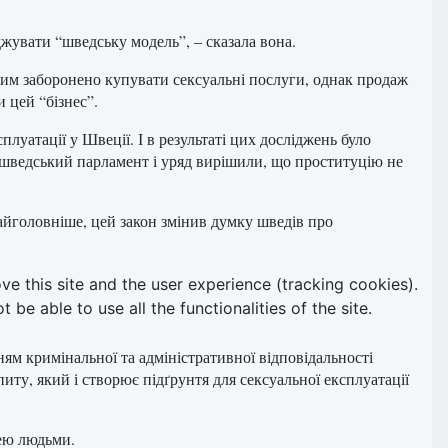
джувати “шведську модель”, – сказала вона.
яким заборонено купувати сексуальні послуги, однак продаж
 цей “бізнес”.
луатації у Швеції. І в результаті цих досліджень було
 шведський парламент і уряд вирішили, що проституцію не
 найголовніше, цей закон змінив думку шведів про
ve this site and the user experience (tracking cookies).
e able to use all the functionalities of the site.
нням кримінальної та адміністративної відповідальності
ту, який і створює підґрунтя для сексуальної експлуатації
лею людьми.