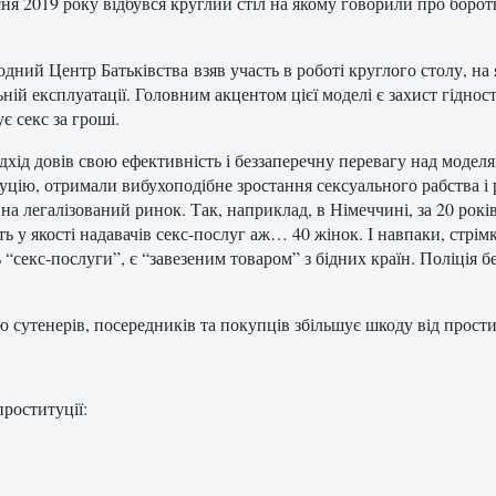
сня 2019 року відбувся круглий стіл на якому говорили про борот
дний Центр Батьківства взяв участь в роботі круглого столу, на 
ьній експ
луатації. Головним акцентом цієї моделі є захист гіднос
є секс за гроші.
дхід довів свою ефективність і беззаперечну перевагу над моделям
уцію, отримали вибухоподібне зростання сексуального рабства і 
на легалізований ринок. Так, наприклад, в Німеччині, за 20 років
ть у якості надавачів секс-послуг аж… 40 жінок. І навпаки, стрім
“секс-послуги”, є “завезеним товаром” з бідних країн. Поліція бе
сутенерів, посередників та покупців збільшує шкоду від простит
проституції: