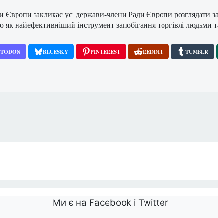
и Європи закликає усі держави-члени Ради Європи розглядати з
ію як найефективніший інструмент запобігання торгівлі людьми т
STODON
BLUESKY
PINTEREST
REDDIT
TUMBLR
х
Ми є на Facebook і Twitter