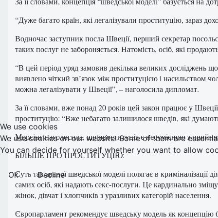
За її словами, концепція “шведської моделі” базується на д
“Дуже багато країн, які легалізували проституцію, зараз до
Водночас заступник посла Швеції, перший секретар посольст
таких послуг не забороняється. Натомість, осіб, які продают
“В цей період уряд замовив декілька великих досліджень щодо
виявлено чіткий зв’язок між проституцією і насильством ч
можна легалізувати у Швеції”, – наголосила дипломат.
За її словами, вже понад 20 років цей закон працює у Швеції
проституцію: “Вже небагато залишилося шведів, які думаю
We use cookies
Морсінг наголосила, що проституція є несумісною з прийн
We use cookies on our website. Some of them are essential f
You can decide for yourself whether you want to allow cookie
БІЛЬШЕ ПРО ПРОСТИТУЦІЮ:
Суть так званої шведської моделі полягає в криміналізації д
Ok
Decline
самих осіб, які надають секс-послуги. Це кардинально зміщ
жінок, дівчат і хлопчиків з уразливих категорій населення.
Європарламент рекомендує шведську модель як концепцію б