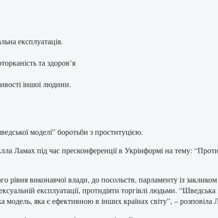
альна експлуатація.
орканість та здоров’я
ивості іншої людини.
ведської моделі” боротьби з проституцією.
ла Ламах під час пресконференції в Укрінформі на тему: “Протид
ого рівня виконавчої влади, до посольств, парламенту із заклико
сексуальній експлуатації, протидіяти торгівлі людьми. “Шведська 
а модель, яка є ефективною в інших країнах світу”, – розповіла 