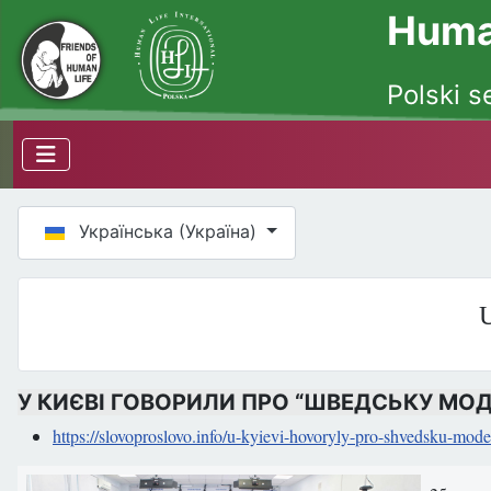
Human
Polski s
Оберіть свою мову
Українська (Україна)
U
У КИЄВІ ГОВОРИЛИ ПРО “ШВЕДСЬКУ МО
https://slovoproslovo.info/u-kyievi-hovoryly-pro-shvedsku-model