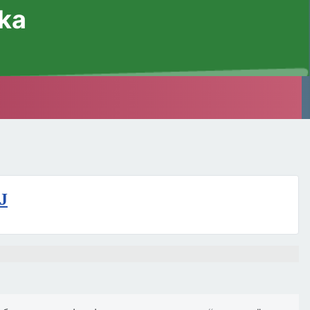
ska
J