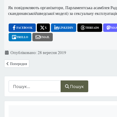
Як повідомляють організатори, Парламентська асамблея Рад
скандинавської/шведської моделі) за сексуальну експлуатац
FACEBOOK
X
LINKEDIN
THREADS
MA
TRELLO
EMAIL
Деталі
Опубліковано: 28 вересня 2019
Попередня стаття: АНГЛІЯ: Гендер як обов’язковий предмет у школа
Попередня
Пошук
Пошук