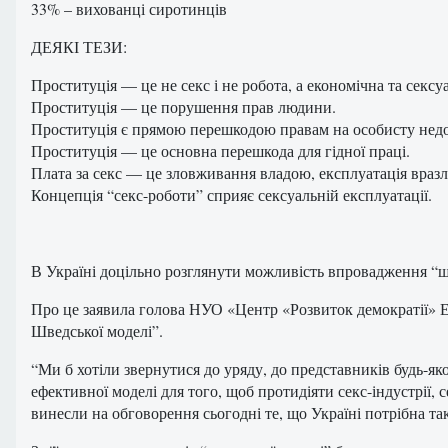
33% – вихованці сиротинців
ДЕЯКІ ТЕЗИ:
Проституція — це не секс і не робота, а економічна та сексу
Проституція — це порушення прав людини.
Проституція є прямою перешкодою правам на особисту недот
Проституція — це основна перешкода для гідної праці.
Плата за секс — це зловживання владою, експлуатація вразл
Концепція “секс-роботи” сприяє сексуальній експлуатації.
В Україні доцільно розглянути можливість впровадження “ш
Про це заявила голова НУО «Центр «Розвиток демократії» Ел
Шведської моделі”.
“Ми б хотіли звернутися до уряду, до представників будь-як
ефективної моделі для того, щоб протидіяти секс-індустрії, 
винесли на обговорення сьогодні те, що Україні потрібна так