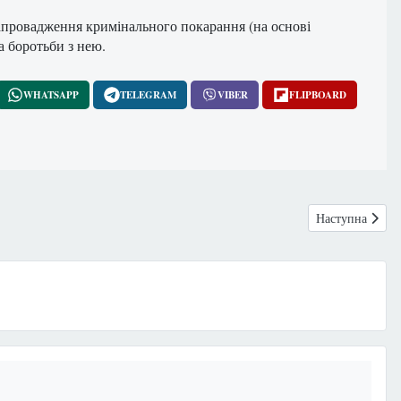
апровадження кримінального покарання (на основі
а боротьби з нею.
WHATSAPP
TELEGRAM
VIBER
FLIPBOARD
Наступна ста
Наступна