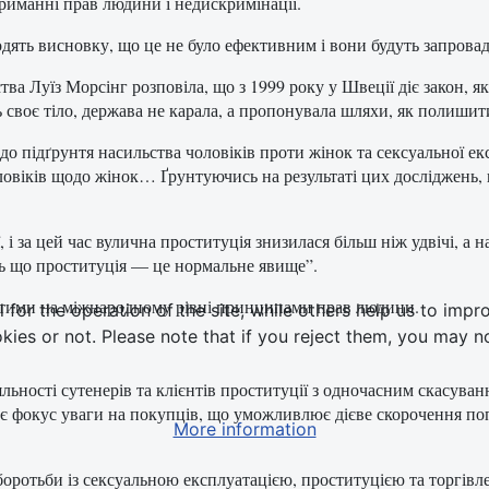
отриманні прав людини і недискримінації.
ходять висновку, що це не було ефективним і вони будуть запрова
ва Луїз Морсінг розповіла, що з 1999 року у Швеції діє закон, 
ь своє тіло, держава не карала, а пропонувала шляхи, як полишити
 підґрунтя насильства чоловіків проти жінок та сексуальної експ
оловіків щодо жінок… Ґрунтуючись на результаті цих досліджень,
, і за цей час вулична проституція знизилася більш ніж удвічі, а
ть що проституція — це нормальне явище”.
ятими на міжнародному рівні принципами прав людини.
or the operation of the site, while others help us to impro
s or not. Please note that if you reject them, you may not b
іяльності сутенерів та клієнтів проституції з одночасним скасува
ує фокус уваги на покупців, що уможливлює дієве скорочення попи
More information
оротьби із сексуальною експлуатацією, проституцією та торгів