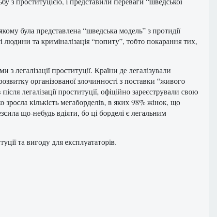
ьбу з проституцією, і представили переваги “шведської
якому була представлена “шведська модель” з протидії
ті людини та криміналізація “попиту”, тобто покарання тих,
и з легалізації проституції. Країни де легалізували
розвитку організованої злочинності з поставки “живого
 після легалізації проституції, офіційно зареєстрували свою
ко зросла кількість мегаборделів, в яких 98% жінок, що
зсила що-небудь вдіяти, бо ці борделі є легальним
уції та вигоду для експлуататорів.