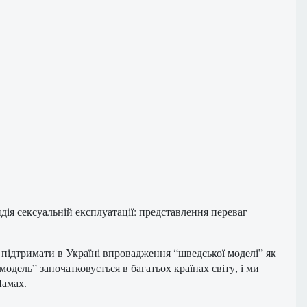
ія сексуальній експлуатації: представлення переваг
м підтримати в Україні впровадження “шведської моделі” як
модель” започатковується в багатьох країнах світу, і ми
Ламах.