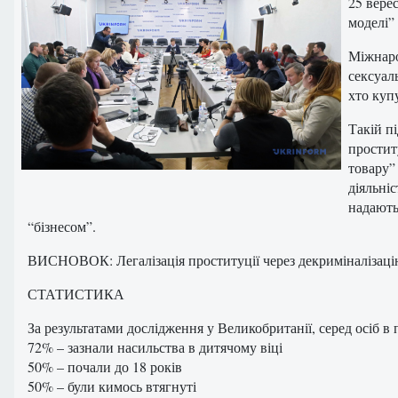
25 вере
моделі”
Міжнаро
сексуал
хто купу
Такій пі
простит
товару” 
діяльніс
надають 
“бізнесом”.
ВИСНОВОК: Легалізація проституції через декриміналізацію 
СТАТИСТИКА
За результатами дослідження у Великобританії, серед осіб в 
72% – зазнали насильства в дитячому віці
50% – почали до 18 років
50% – були кимось втягнуті