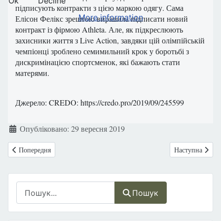
Ok
Decline
підписують контракти з цією маркою одягу. Сама
More information
Елісон Фелікс зрештою вирішила підписати новий
контракт із фірмою Athleta. Але, як підкреслюють
захисники життя з Live Action, завдяки цій олімпійській
чемпіонці зроблено семимильний крок у боротьбі з
дискримінацією спортсменок, які бажають стати
матерями.
Джерело: CREDO: https://credo.pro/2019/09/245599
Деталі
Опубліковано: 29 вересня 2019
Попередня стаття: 30 вересня в Україні відзначають День усиновленн
Наступна статт
Попередня
Наступна
Пошук
Пошук