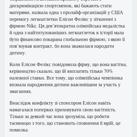
дискримінацією спортсменок, які бажають стати
матерями, назвала одна з пролайф-організацій у США
перемогу легкоатлетки Елісон Фелікс у зіткненні з
фірмою Nike. Ця дев’ятикратна олімпійська медалістка
й одна з найтитулованіших легкоатлеток в історії мала
бути фінансово покарана глобальною фірмою, з якою її
пов’язував контракт, бо вона зважилася народити
дитину.
Коли Елісон Фелікс повідомила фірму, що вона вагітна,
керівництво сказало, що їй виплатять тільки 70%
належної ставки. Все тому, що олімпійська чемпіонка
визнала народження дитини важливішим за участь у
змаганнях.
Внаслідок конфлікту зі спонсором Елісон навіть
намагалася попервах приховувати свою вагітність.
Тільки за деякий час вона зрозуміла, що робити
таємницю з того, що становить сповнення її мрій, це
помилка.