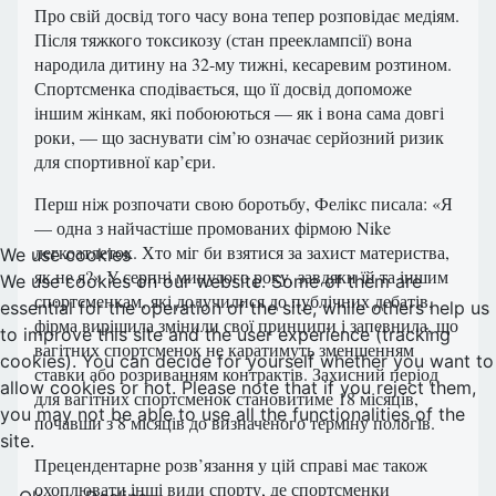
Про свій досвід того часу вона тепер розповідає медіям.
Після тяжкого токсикозу (стан прееклампсії) вона
народила дитину на 32-му тижні, кесаревим розтином.
Спортсменка сподівається, що її досвід допоможе
іншим жінкам, які побоюються — як і вона сама довгі
роки, — що заснувати сім’ю означає серйозний ризик
для спортивної кар’єри.
Перш ніж розпочати свою боротьбу, Фелікс писала: «Я
— одна з найчастіше промованих фірмою Nike
легкоатлеток. Хто міг би взятися за захист материства,
We use cookies
як не я?» У серпні минулого року, завдяки їй та іншим
We use cookies on our website. Some of them are
спортсменкам, які долучилися до публічних дебатів,
essential for the operation of the site, while others help us
фірма вирішила змінили свої принципи і запевнила, що
to improve this site and the user experience (tracking
вагітних спортсменок не каратимуть зменшенням
cookies). You can decide for yourself whether you want to
ставки або розриванням контрактів. Захисний період
allow cookies or not. Please note that if you reject them,
для вагітних спортсменок становитиме 18 місяців,
you may not be able to use all the functionalities of the
почавши з 8 місяців до визначеного терміну пологів.
site.
Прецендентарне розв’язання у цій справі має також
охоплювати інші види спорту, де спортсменки