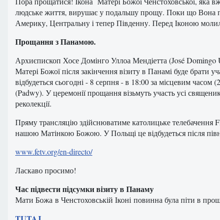
Пора прощатися! Ікона Матері Божої Ченстоховської, яка в
людське життя, вирушає у подальшу прощу. Поки що Вона пр
Америку, Центральну і тепер Південну. Перед Іконою моли
Прощання з Панамою.
Архиєпископ Хосе Домінго Уллоа Мендіетта (José Domingo U
Матері Божої після закінчення візиту в Панамі буде брати уч
відбудеться сьогодні - 8 серпня - в 18:00 за місцевим часом
(Padwy). У церемонії прощання візьмуть участь усі священик
реколекції.
Пряму трансляцію здійснюватиме католицьке телебачення FE
нашою Матінкою Божою. У Польщі це відбудеться після півно
www.fetv.org/en-directo/
Ласкаво просимо!
Час
підвести
підсумки
візиту
в
Панаму
Мати Божа
в
Ченстоховській Іконі
повинна
була
піти в прощ
TUTAJ