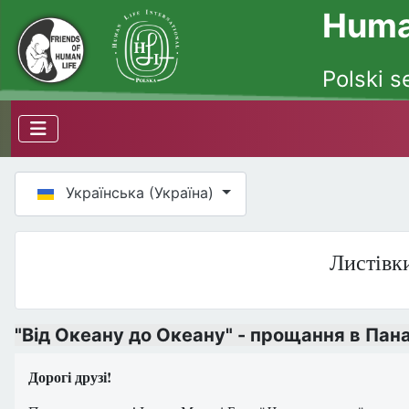
Human
Polski s
Оберіть свою мову
Українська (Україна)
Листівки
"Від Океану до Океану" - прощання в Панам
Дорогі друзі!