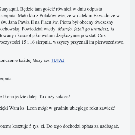
Guayaquil. Będzie tam gościć również w dniu odpustu
7 sierpnia. Mało kto z Polaków wie, że w dalekim Ekwadorze w
. Jana Pawła II na Placu św. Piotra był obecny ówczesny
stochowską. Powiedział wtedy:
Maryjo, jeżeli go uratujesz, ja
atowany i kościół jako wotum dziękczynne powstał. Cóż
oczystości 15 i 16 sierpnia, wszyscy przyznali im pierwszeństwo.
akończenie każdej Mszy św.
TUTAJ
erpnia.
Ikona jedzie dalej. To duży sukces!
Dzięki Wam ks. Leon mógł w grudniu ubiegłego roku zawieźć
otem) kosztuje 5 tys. zł. Do tego dochodzi opłata za nadbagaż,