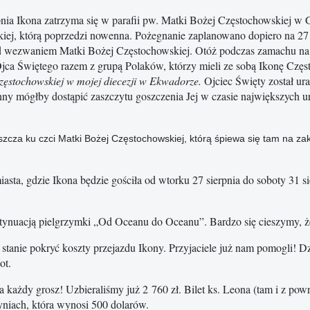
nia Ikona zatrzyma się w parafii pw. Matki Bożej Częstochowskiej w 
kiej, którą poprzedzi nowenna. Pożegnanie zaplanowano dopiero na 2
 wezwaniem Matki Bożej Częstochowskiej. Otóż podczas zamachu na św
 Ojca Świętego razem z grupą Polaków, którzy mieli ze sobą Ikonę Czę
ęstochowskiej w mojej diecezji w Ekwadorze.
Ojciec Święty został ur
nny mógłby dostąpić zaszczytu goszczenia Jej w czasie największych ur
szcza ku czci Matki Bożej Częstochowskiej, którą śpiewa się tam na z
sta, gdzie Ikona będzie gościła od wtorku 27 sierpnia do soboty 31 si
tynuacją pielgrzymki „Od Oceanu do Oceanu”. Bardzo się cieszymy, że 
stanie pokryć koszty przejazdu Ikony. Przyjaciele już nam pomogli! 
ot.
każdy grosz! Uzbieraliśmy już 2 760 zł. Bilet ks. Leona (tam i z powr
yniach, która wynosi 500 dolarów.