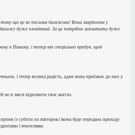
 тому що це не посилка багажова! Вона закріплена у
го багажу дуже клопіткий. За це потрібно заплатити дуже
Ікону в Панаму, і тепер він спеціально прибув, щоб
екали, і тепер велика радість, адже вона приїзжає до них у
ей не в змозі відновити своє житло.
серпня (
з
суботи
по вівторок
)
ікона
буде
передана
приходу
удентами
і
вчителями
.