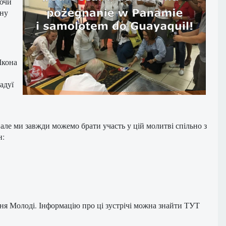
аючи
чну
Ікона
адуї
ле ми завжди можемо брати участь у цій молитві спільно з
н:
ня
Молоді
.
Інформацію
про ці зустрічі
можна
знайти
ТУТ