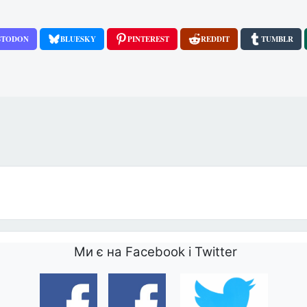
STODON
BLUESKY
PINTEREST
REDDIT
TUMBLR
 материнство, яке використовує тіло жінки в комерційних цілях
Ми є на Facebook і Twitter