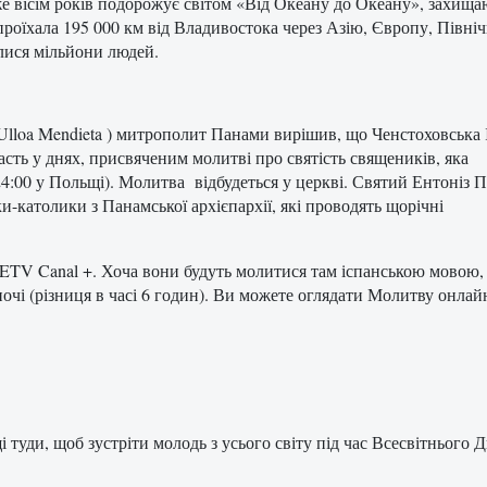
же вісім років подорожує світом «Від Океану до Океану», захищ
оїхала 195 000 км від Владивостока через Азію, Європу, Півні
лися мільйони людей.
lloa Mendieta ) митрополит Панами вирішив, що Ченстоховська 
асть у днях, присвяченим молитві про святість священиків, яка
 (24:00 у Польщі). Молитва відбудеться у церкві. Святий Ентоніз П
и-католики з Панамської архієпархії, які проводять щорічні
TV Canal +. Хоча вони будуть молитися там іспанською мовою, а
чі (різниця в часі 6 годин). Ви можете оглядати Молитву онлай
і
туди
,
щоб
зустріти
молодь
з усього
світу
під час
Всесвітнього
Д