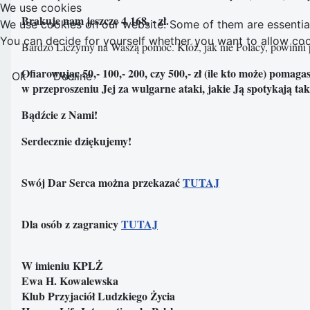
We use cookies
Brakuje nam jeszcze 4 168, - zł.
We use cookies on our website. Some of them are essential f
You can decide for yourself whether you want to allow cookie
Bardzo Liczymy na Waszą pomoc. Któż, jak nie Polacy, powinni
Ofiarowując 50,- 100,- 200, czy 500,- zł (ile kto może) pomaga
Ok
Decline
w przeproszeniu Jej za wulgarne ataki, jakie Ją spotykają tak
Bądźcie z Nami!
Serdecznie dziękujemy!
Swój Dar Serca można przekazać
TUTAJ
Dla osób z zagranicy
TUTAJ
W imieniu KPLŻ
Ewa H. Kowalewska
Klub Przyjaciół Ludzkiego Życia