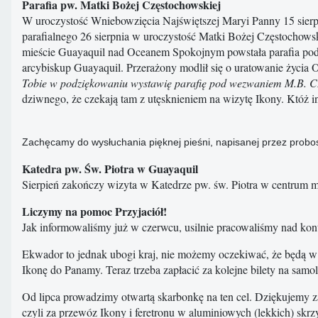
Parafia pw. Matki Bożej Częstochowskiej
W uroczystość Wniebowzięcia Najświętszej Maryi Panny 15 sierp
parafialnego 26 sierpnia w uroczystość Matki Bożej Częstochows
mieście Guayaquil nad Oceanem Spokojnym powstała parafia pod
arcybiskup Guayaquil. Przerażony modlił się o uratowanie życia
Tobie w podziękowaniu wystawię parafię pod wezwaniem M.B. Cz
dziwnego, że czekają tam z utęsknieniem na wizytę Ikony. Któż i
Zachęcamy do wysłuchania pięknej pieśni, napisanej przez probo
Katedra pw. Św. Piotra w Guayaquil
Sierpień zakończy wizyta w Katedrze pw. św. Piotra w centrum mia
Liczymy na pomoc Przyjaciół!
Jak informowaliśmy już w czerwcu, usilnie pracowaliśmy nad kon
Ekwador to jednak ubogi kraj, nie możemy oczekiwać, że będą w 
Ikonę do Panamy. Teraz trzeba zapłacić za kolejne bilety na samol
Od lipca prowadzimy otwartą skarbonkę na ten cel. Dziękujemy za 
czyli za przewóz Ikony i feretronu w aluminiowych (lekkich) skrz