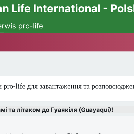
 Life International - Pol
erwis pro-life
 pro-life для завантаження та розповсюдже
і та літаком до Гуаякіля (Guayaqui)!