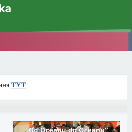
ska
ння
ТУТ