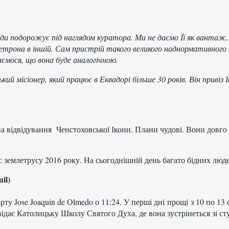
ди подорожує під наглядом куратора. Ми не даємо Її як вантаж,
феретрона в іншій. Сам пристрій такого великого наднормативно
аємося, що вона буде аналогічною.
кий місіонер, який працює в Еквадорі більше 30 років. Він привіз 
на відвідування Ченстоховської Ікони. Плани чудові. Вони довго ч
ас землетрусу 2016 року. На сьогоднішній день багато бідних люд
il
)
орту
Jose Joaquin de Olmedo
о 11:24
.
У
перші
дні
прощі
з
10
по 13
відає
Католицьку
Школу
Святого
Духа
,
де
вона
зустрінеться
зі
ст