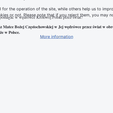
or the operation of the site, while others help us to impro
s or not. Please note that if you reject them, you may not b
 pomagać w wędrówce Królowej Polski przez świat?
sz Matce Bożej Częstochowskiej w Jej wędrówce przez świat w obroni
że w Polsce.
More information