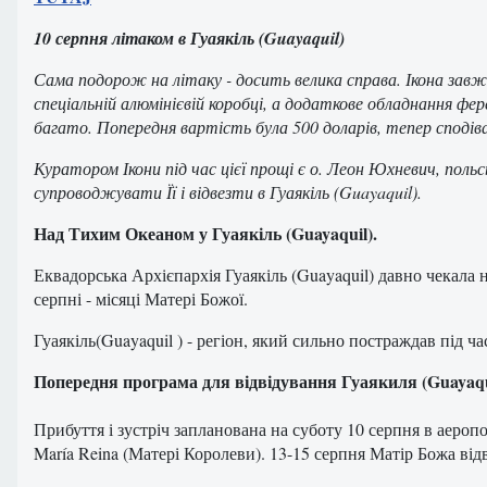
10 серпня літаком в Гуаякіль (Guayaquil)
Сама подорож на літаку - досить велика справа. Ікона завж
спеціальній алюмінієвій коробці, а додаткове обладнання 
багато. Попередня вартість була 500 доларів, тепер сподів
Куратором Ікони під час цієї прощі є о. Леон Юхневич, польсь
супроводжувати Її і відвезти в Гуаякіль (Guayaquil).
Над Тихим Океаном у Гуаякіль (Guayaquil).
Еквадорська Архієпархія Гуаякіль (Guayaquil) давно чекала 
серпні - місяці Матері Божої.
Гуаякіль(Guayaquil ) - регіон, який сильно постраждав під ч
Попередня програма
для
відвідування
Гуаякиля
(
Guayaqu
Прибуття
і
зустріч
запланована
на
суботу
10 серпня в
аероп
María Reina
(
Матері
Королеви
)
.
13-15 серпня
Матір
Божа
від