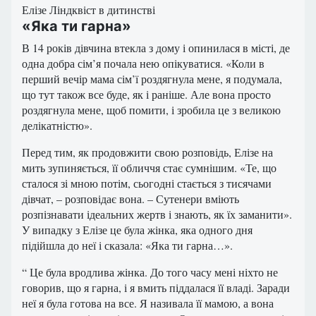
Елізе Ліндквіст в дитинстві
«Яка ти гарна»
В 14 років дівчина втекла з дому і опинилася в місті, де
одна добра сім’я почала нею опікуватися. «Коли в
перший вечір мама сім’ї роздягнула мене, я подумала,
що тут також все буде, як і раніше. Але вона просто
роздягнула мене, щоб помити, і зробила це з великою
делікатністю».
Перед тим, як продовжити свою розповідь, Елізе на
мить зупиняється, її обличчя стає сумнішим. «Те, що
сталося зі мною потім, сьогодні стається з тисячами
дівчат, – розповідає вона. – Сутенери вміють
розпізнавати ідеальних жертв і знають, як їх заманити».
У випадку з Елізе це була жінка, яка одного дня
підійшла до неї і сказала: «Яка ти гарна…».
“ Це була вродлива жінка. До того часу мені ніхто не
говорив, що я гарна, і я вмить піддалася її владі. Заради
неї я була готова на все. Я називала її мамою, а вона