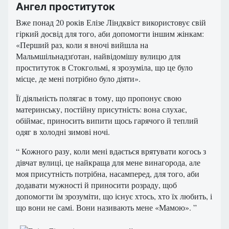
Ангел проституток
Вже понад 20 років Елізе Ліндквіст використовує свій
гіркий досвід для того, аби допомогти іншим жінкам:
«Перший раз, коли я вночі вийшла на
Мальмшільнадзґотан, найвідомішу вулицю для
проституток в Стокгольмі, я зрозуміла, що це було
місце, де мені потрібно було діяти».
Її діяльність полягає в тому, що пропонує свою
материнську, постійну присутність: вона слухає,
обіймає, приносить випити щось гарячого й теплий
одяг в холодні зимові ночі.
“ Кожного разу, коли мені вдається врятувати когось з
дівчат вулиці, це найкраща для мене винагорода, але
моя присутність потрібна, насамперед, для того, аби
додавати мужності й приносити розраду, щоб
допомогти їм зрозуміти, що існує хтось, хто їх любить, і
що вони не самі. Вони називають мене «Мамою». ”