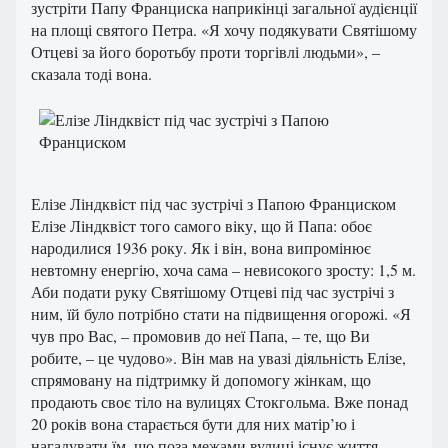
зустріти Папу Франциска наприкінці загальної аудієнції
на площі святого Петра. «Я хочу подякувати Святішому
Отцеві за його боротьбу проти торгівлі людьми», –
сказала тоді вона.
Елізе Ліндквіст під час зустрічі з Папою Франциском
Елізе Ліндквіст того самого віку, що й Папа: обоє
народилися 1936 року. Як і він, вона випромінює
невтомну енергію, хоча сама – невисокого зросту: 1,5 м.
Аби подати руку Святішому Отцеві під час зустрічі з
ним, їй було потрібно стати на підвищення огорожі. «Я
чув про Вас, – промовив до неї Папа, – те, що Ви
робите, – це чудово». Він мав на увазі діяльність Елізе,
спрямовану на підтримку й допомогу жінкам, що
продають своє тіло на вулицях Стокгольма. Вже понад
20 років вона старається бути для них матір’ю і
нагадувати їм, що поза межами вулиці існує життя.