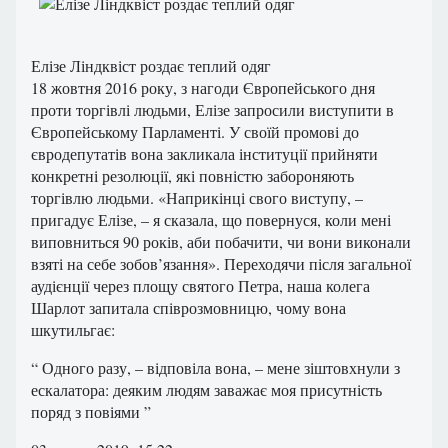
Елізе Ліндквіст роздає теплий одяг
18 жовтня 2016 року, з нагоди Європейського дня
проти торгівлі людьми, Елізе запросили виступити в
Європейському Парламенті. У своїй промові до
євродепутатів вона закликала інституції прийняти
конкретні резолюції, які повністю забороняють
торгівлю людьми. «Наприкінці свого виступу, –
пригадує Елізе, – я сказала, що повернуся, коли мені
виповниться 90 років, аби побачити, чи вони виконали
взяті на себе зобов’язання». Переходячи після загальної
аудієнції через площу святого Петра, наша колега
Шарлот запитала співрозмовницю, чому вона
шкутильгає:
“ Одного разу, – відповіла вона, – мене зіштовхнули з
ескалатора: деяким людям заважає моя присутність
поряд з повіями ”