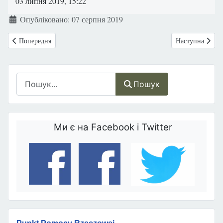
03 липня 2019, 15:22
Деталі
Опубліковано: 07 серпня 2019
Попередня стаття: Успіння праведної Анни- покровительки подружнь
Наступна ста
Попередня
Наступна
Пошук
Пошук
Ми є на Facebook і Twitter