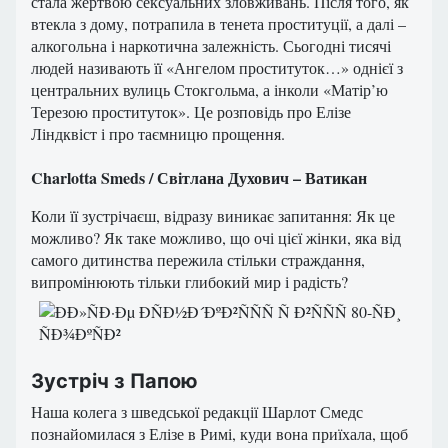
стала жертвою сексуальних зловживань. Після того, як
втекла з дому, потрапила в тенета проституції, а далі –
алкогольна і наркотична залежність. Сьогодні тисячі
людей називають її «Ангелом проституток…» однієї з
центральних вулиць Стокгольма, а інколи «Матір’ю
Терезою проституток». Це розповідь про Елізе
Ліндквіст і про таємницю прощення.
Charlotta Smeds / Світлана Духович – Ватикан
Коли її зустрічаєш, відразу виникає запитання: Як це
можливо? Як таке можливо, що очі цієї жінки, яка від
самого дитинства пережила стільки страждання,
випромінюють тільки глибокий мир і радість?
Зустріч з Папою
Наша колега з шведської редакції Шарлот Смедс
познайомилася з Елізе в Римі, куди вона приїхала, щоб