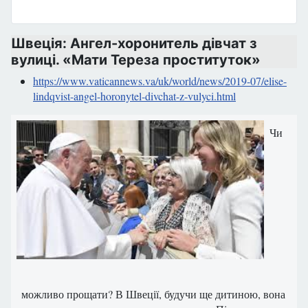
Швеція: Ангел-хоронитель дівчат з
вулиці. «Мати Тереза проституток»
https://www.vaticannews.va/uk/world/news/2019-07/elise-
lindqvist-angel-horonytel-divchat-z-vulyci.html
Чи
можливо прощати? В Швеції, будучи ще дитиною, вона