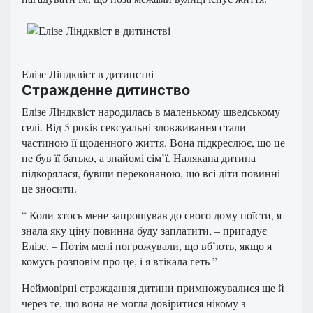
Елізе Ліндквіст в дитинстві
Стражденне дитинство
Елізе Ліндквіст народилась в маленькому шведському
селі. Від 5 років сексуальні зловживання стали
частиною її щоденного життя. Вона підкреслює, що це
не був її батько, а знайомі сім’ї. Налякана дитина
підкорялася, бувши переконаною, що всі діти повинні
це зносити.
“ Коли хтось мене запрошував до свого дому поїсти, я
знала яку ціну повинна буду заплатити, – пригадує
Елізе. – Потім мені погрожували, що вб’ють, якщо я
комусь розповім про це, і я втікала геть ”
Неймовірні страждання дитини примножувалися ще й
через те, що вона не могла довіритися нікому з