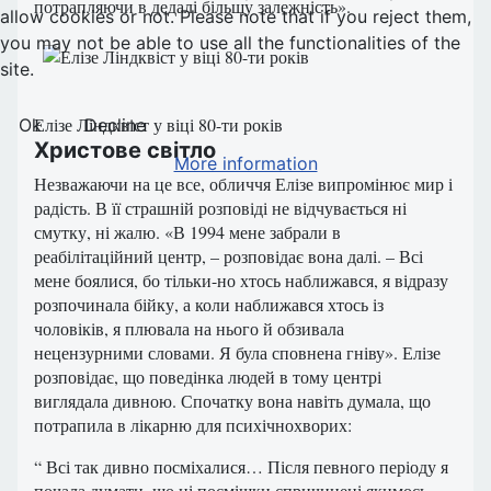
потрапляючи в дедалі більшу залежність».
allow cookies or not. Please note that if you reject them,
you may not be able to use all the functionalities of the
site.
Елізе Ліндквіст у віці 80-ти років
Ok
Decline
Христове світло
More information
Незважаючи на це все, обличчя Елізе випромінює мир і
радість. В її страшній розповіді не відчувається ні
смутку, ні жалю. «В 1994 мене забрали в
реабілітаційний центр, – розповідає вона далі. – Всі
мене боялися, бо тільки-но хтось наближався, я відразу
розпочинала бійку, а коли наближався хтось із
чоловіків, я плювала на нього й обзивала
нецензурними словами. Я була сповнена гніву». Елізе
розповідає, що поведінка людей в тому центрі
виглядала дивною. Спочатку вона навіть думала, що
потрапила в лікарню для психічнохворих:
“ Всі так дивно посміхалися… Після певного періоду я
почала думати, що ці посмішки спричинені якимось