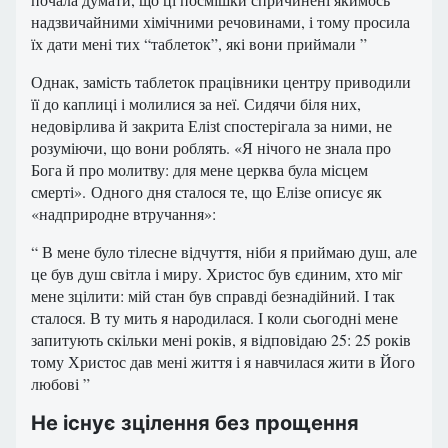
надзвичайними хімічними речовинами, і тому просила
їх дати мені тих “таблеток”, які вони приймали ”
Однак, замість таблеток працівники центру приводили
її до каплиці і молилися за неї. Сидячи біля них,
недовірлива й закрита Елізt спостерігала за ними, не
розуміючи, що вони роблять. «Я нічого не знала про
Бога й про молитву: для мене церква була місцем
смерті». Одного дня сталося те, що Елізе описує як
«надприродне втручання»:
“ В мене було тілесне відчуття, ніби я приймаю душ, але
це був душ світла і миру. Христос був єдиним, хто міг
мене зцілити: мій стан був справді безнадійний. І так
сталося. В ту мить я народилася. І коли сьогодні мене
запитують скільки мені років, я відповідаю 25: 25 років
тому Христос дав мені життя і я навчилася жити в Його
любові ”
Не існує зцілення без прощення