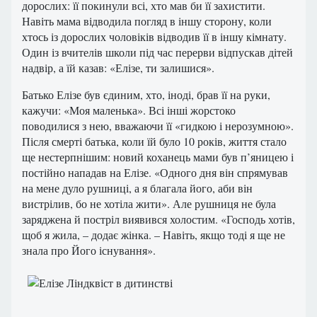
дорослих: її покинули всі, хто мав би її захистити.
Навіть мама відводила погляд в іншу сторону, коли
хтось із дорослих чоловіків відводив її в іншу кімнату.
Один із вчителів школи під час перерви відпускав дітей
надвір, а їй казав: «Елізе, ти залишися».
Батько Елізе був єдиним, хто, іноді, брав її на руки,
кажучи: «Моя маленька». Всі інші жорстоко
поводилися з нею, вважаючи її «гидкою і нерозумною».
Після смерті батька, коли їй було 10 років, життя стало
ще нестерпнішим: новий коханець мами був п’яницею і
постійно нападав на Елізе. «Одного дня він спрямував
на мене дуло рушниці, а я благала його, аби він
вистрілив, бо не хотіла жити». Але рушниця не була
заряджена й постріл виявився холостим. «Господь хотів,
щоб я жила, – додає жінка. – Навіть, якщо тоді я ще не
знала про Його існування».