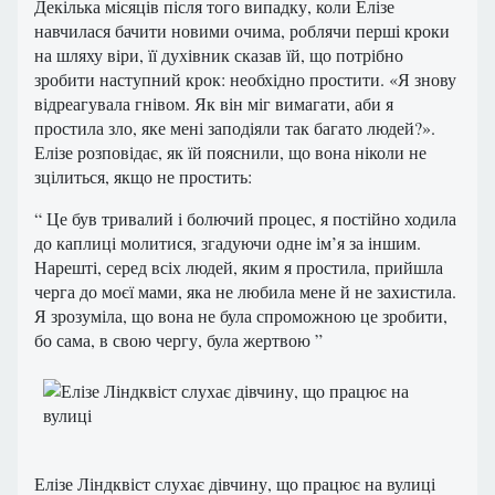
Декілька місяців після того випадку, коли Елізе
навчилася бачити новими очима, роблячи перші кроки
на шляху віри, її духівник сказав їй, що потрібно
зробити наступний крок: необхідно простити. «Я знову
відреагувала гнівом. Як він міг вимагати, аби я
простила зло, яке мені заподіяли так багато людей?».
Елізе розповідає, як їй пояснили, що вона ніколи не
зцілиться, якщо не простить:
“ Це був тривалий і болючий процес, я постійно ходила
до каплиці молитися, згадуючи одне ім’я за іншим.
Нарешті, серед всіх людей, яким я простила, прийшла
черга до моєї мами, яка не любила мене й не захистила.
Я зрозуміла, що вона не була спроможною це зробити,
бо сама, в свою чергу, була жертвою ”
Елізе Ліндквіст слухає дівчину, що працює на вулиці