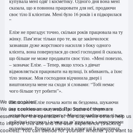
купувала мені одяг і косметику. Одного дня вона мені
сказала, що я повинна працювати для неї, продаючи
своє тіло її клієнтам. Мені було 16 років і я підкорилася
”
Елізе не пригадує точно, скільки років працювала на ту
жінку. Пам’ятає тільки про те, як це закінчилося:
зазнавши дуже жорстокого насилля з боку одного
клієнта, вона повернулася до своєї господині й сказала,
що більше не може продавати своє тіло. «Мені повезло,
– зазначає Елізе. – Тепер, якщо хтось з дівчат
відмовляється працювати на вулиці, їх вбивають, а їхнє
тіло зникає. Моя господиня відчинила двері і
виштовхнула мене на сходи зі словами: “Тобі немає
чого більше тут робити”».
We use cookies
Після цього Елізе почала жити як бездомна, шукаючи
їжу в смітниках на вулиці. Про тодішні стосунки з
We use cookies on our website. Some of them are
чоловіками вона говорить: «Мене приваблювали тільки
essential for the operation of the site, while others help us
руйнівні стосунки і я завжди зв’язувалась з жорстокими
to improve this site and the user experience (tracking
чоловіками. Розраду я шукала в алкоголі й наркотиках,
cookies). You can decide for yourself whether you want to