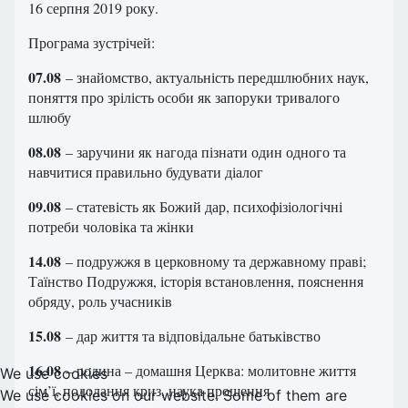
16 серпня 2019 року.
Програма зустрічей:
07.08
– знайомство, актуальність передшлюбних наук,
поняття про зрілість особи як запоруки тривалого
шлюбу
08.08
– заручини як нагода пізнати один одного та
навчитися правильно будувати діалог
09.08
– статевість як Божий дар, психофізіологічні
потреби чоловіка та жінки
14.08
– подружжя в церковному та державному праві;
Таїнство Подружжя, історія встановлення, пояснення
обряду, роль учасників
15.08
– дар життя та відповідальне батьківство
16.08
– родина – домашня Церква: молитовне життя
We use cookies
сім’ї, подолання криз, наука прощення
We use cookies on our website. Some of them are