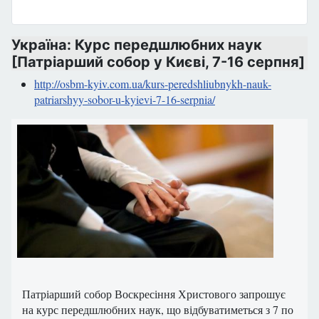
Україна: Курс передшлюбних наук
[Патріарший собор у Києві, 7-16 серпня]
http://osbm-kyiv.com.ua/kurs-peredshliubnykh-nauk-
patriarshyy-sobor-u-kyievi-7-16-serpnia/
Патріарший собор Воскресіння Христового запрошує
на курс передшлюбних наук, що відбуватиметься з 7 по