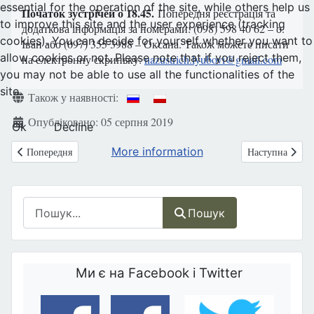
essential for the operation of the site, while others help us
Початок зустрічей о 18.45.
Попередня реєстрація та
to improve this site and the user experience (tracking
додаткова інформація за номерами: (098) 598 40 62 – о.
cookies). You can decide for yourself whether you want to
Іван або (097) 355 3988 – Оксана. Також можете писати
allow cookies or not. Please note that if you reject them,
на електронну скриньку:
nazustrich.lyubovi@gmail.com
you may not be able to use all the functionalities of the
site.
Деталі
Також у наявності:
Опубліковано: 05 серпня 2019
Ok
Decline
More information
Попередня стаття: США: Адміністрація президента Трампа знову від
Наступна стаття
Попередня
Наступна
Пошук
Пошук
Ми є на Facebook і Twitter