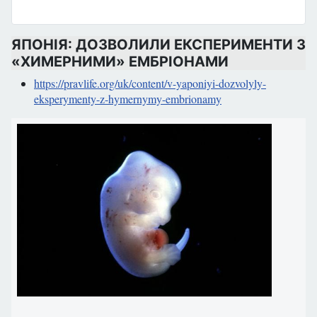
ЯПОНІЯ: ДОЗВОЛИЛИ ЕКСПЕРИМЕНТИ З
«ХИМЕРНИМИ» ЕМБРІОНАМИ
https://pravlife.org/uk/content/v-yaponiyi-dozvolyly-
eksperymenty-z-hymernymy-embrionamy