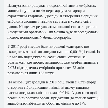
Планується вирощувати людські клітини в ембріонах
мишей і щурів, а потім пересаджувати зародки
сурогатним тваринам. Досліди зі створення гібридних
ембріонів людини і тварин ведуться в усьому світі
давно. Кінцевим результатом повинні стати тварини з
«людськими органами», які можна буде пересаджувати
людям, повідомляє National Geographic.
У 2017 році вперше були вирощені «химери», що
складаються з клітин людини (менше 0,001%) і свині. Їх
на місяць підсаджували самці свині, стежачи за
розвитком, але процес виявився дуже неефективним: з
2 075 підсаджених ембріонів протягом 28 днів
розвивалися лише 186 штук.
На основі цих дослідів в 2018 році вчені зі Стенфорда
створили гібрид людини і вівці. В цьому випадку
частка людських клітин склала 0,01%, А для того щоб
реально виростити орган, придатний до трансплантації,
знадобиться збільшити обсяг як мінімум до 1%.