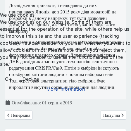
Дослідження тривають, і нещодавно до них
приєдналася Японія, де з 2015 року діяв мораторій на
We use cookies
розробки в даному напрямку: тут були дозволені
We use cookies on our website. Some of them are
досліди на тваринах, але без застосування людського
essential for the operation of the site, while others help us
матеріалу.
to improve this site and the user experience (tracking
Схвалений в Японії план полягає в створенні ембріонів
cookies). You can decide for yourself whether you want to
тварин, у яких відключений ген, що відповідає за
allow cookies or not. Please note that if you reject them,
формування власного органу. Для вирізання ділянки
you may not be able to use all the functionalities of the
ДНК дослідники застосують технологію генетичного
site.
редагування CRISPR/Cas9. Потім в ембріон ін'єктують
стовбурові клітини людини з повним набором генів.
Ok
Decline
Тоді через брак альтернативи тіло ембріона буде
виробляти відсутній орган, відповідний для людини.
More information
Деталі
Опубліковано: 01 серпня 2019
Попередня стаття: Україна: Штучне переривання вагітності – це зако
Наступна статт
Попередня
Наступна