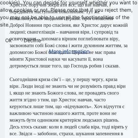
cookies). You can decide for yourself whether you want to
Христос поручив зберігати все, що він навчав, і
allow cookies or not. Please note that if you reject them,
передавати наступним поколінням. Тут же
you may not be able to use all the functionalities of the
вимальовується завдання Церкви: проголошення
Доброї Новини про спасіння, яке Христос дарує кожній
site.
людині; євангелізація – навчання віри, і супровід та
освячування – допомага вірним поглиблювати віру,
Ok
Decline
засвоювати собі Божі слова і жити духовним життям, за
More information
допомогою Божої благодати. Церква не має права
міняти Христової науки чи касувати її, вона
дотримується лише того, що Господь робив і сказав.
Сьогоднішня криза сім’ї – це, у першу чергу, криза
віри. Люди іноді не знають чи не розуміють правд віри
і, якщо не знають Божого слова, не провадять свого
життя згідно з тим, що Христос навчав, часто
керуються лише тим, що «відчувають». Хоч відчуття є
важливою частиною нашого життя, проте вони не
можуть бути одиноким критерієм людських рішень.
Десь хтось сказав: коли в людей слаба віра, тоді вірять у
все. Звідси – забобони, страхи, шукання запевнення в