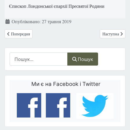
Єпископ Лондонської єпархії Пресвятої Родини
Деталі
Опубліковано: 27 травня 2019
Попередня стаття: Природне планування сім’ї.
Наступна статт
Попередня
Наступна
Пошук
Пошук
Ми є на Facebook і Twitter