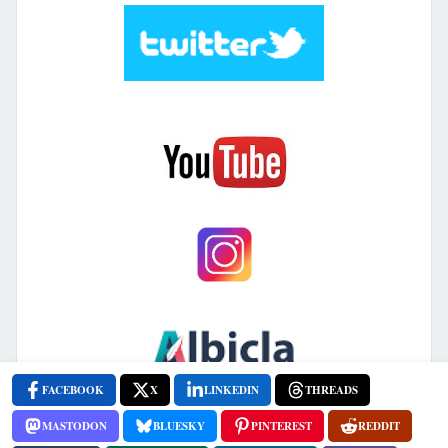
FACEBOOK
X
LINKEDIN
THREADS
MASTODON
BLUESKY
PINTEREST
REDDIT