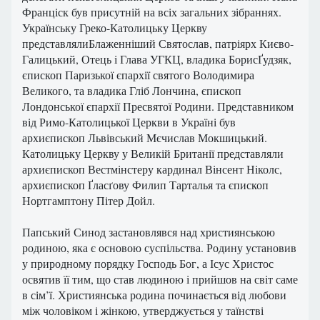
Франціск був присутній на всіх загальних зібраннях.
Українську Греко-Католицьку Церкву
представлялиБлаженніший Святослав, патріярх Києво-
Галицький, Отець і Глава УГКЦ, владика БорисҐудзяк,
єпископ Паризької єпархії святого Володимира
Великого, та владика Гліб Лончина, єпископ
Лондонської єпархії Пресвятої Родини. Представником
від Римо-Католицької Церкви в Україні був
архиєпископ Львівський Мєчислав Мокшицький.
Католицьку Церкву у Великій Британії представляли
архиєпископ Вестмінстеру кардинал Вінсент Ніколс,
архиєпископ Ґласґову Филип Тарталья та єпископ
Нортгамптону Пітер Дойл.
Папський Синод застановлявся над християнською
родиною, яка є основою суспільства. Родину установив
у природному порядку Господь Бог, а Ісус Христос
освятив її тим, що став людиною і прийшов на світ саме
в сім’ї. Християнська родина починається від любови
між чоловіком і жінкою, утверджується у таїнстві