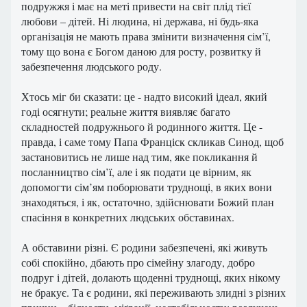
подружжя і має на меті привести на світ плід тієї
любови – дітей. Ні людина, ні держава, ні будь-яка
організація не мають права змінити визначення сім’ї,
тому що вона є Богом даною для росту, розвитку й
забезпечення людського роду.
Хтось міг би сказати: це - надто високий ідеал, який
годі осягнути; реальне життя виявляє багато
складностей подружнього й родинного життя. Це -
правда, і саме тому Папа Франціск скликав Синод, щоб
застановитись не лише над тим, яке покликання й
посланництво сім’ї, але і як подати це вірним, як
допомогти сім’ям поборювати труднощі, в яких вони
знаходяться, і як, остаточно, здійснювати Божий план
спасіння в конкретних людських обставинах.
А обставини різні. Є родини забезпечені, які живуть
собі спокійно, дбають про сімейну злагоду, добро
подруг і дітей, долають щоденні труднощі, яких нікому
не бракує. Та є родини, які переживають злидні з різних