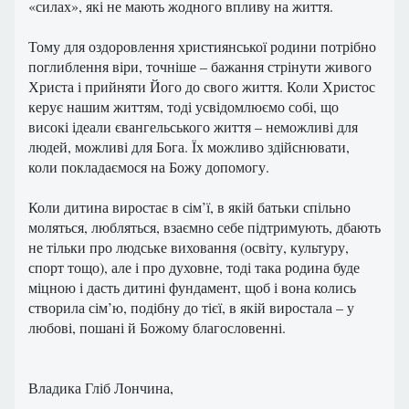
«силах», які не мають жодного впливу на життя.
Тому для оздоровлення християнської родини потрібно
поглиблення віри, точніше – бажання стрінути живого
Христа і прийняти Його до свого життя. Коли Христос
керує нашим життям, тоді усвідомлюємо собі, що
високі ідеали євангельського життя – неможливі для
людей, можливі для Бога. Їх можливо здійснювати,
коли покладаємося на Божу допомогу.
Коли дитина виростає в сім’ї, в якій батьки спільно
моляться, любляться, взаємно себе підтримують, дбають
не тільки про людське виховання (освіту, культуру,
спорт тощо), але і про духовне, тоді така родина буде
міцною і дасть дитині фундамент, щоб і вона колись
створила сім’ю, подібну до тієї, в якій виростала – у
любові, пошані й Божому благословенні.
Владика Гліб Лончина,