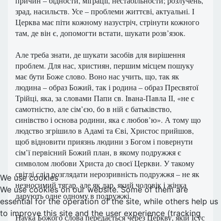
причин – бідности, міґрації, нестабільности; розлучень,
зрад, насильств. Усе – проблеми життєві, актуальні. І
Церква має піти кожному назустріч, стрінути кожного
там, де він є, допомогти встати, шукати розв’язок.
Але треба знати, де шукати засобів для вирішення
проблем. Для нас, християн, першим місцем пошуку
має бути Боже слово. Воно нас учить, що, так як
людина – образ Божий, так і родина – образ Пресвятої
Трійці, яка, за словами Папи св. Івана-Павла ІІ, «не є
самотністю, але сім’єю, бо в ній є батьківство,
синівство і основа родини, яка є любов’ю». А тому що
людство згрішило в Адамі та Єві, Христос прийшов,
щоб відновити приязнь людини з Богом і повернути
сім’ї первісний Божий план, в якому подружжя є
символом любови Христа до своєї Церкви. У такому
світлі слід розглядати нерозривність подружжя – не як
We use cookies
незносимий тягар, але як дар, який чоловік і жінка
We use cookies on our website. Some of them are
дарують одне одному в подружжі.
essential for the operation of the site, while others help us
to improve this site and the user experience (tracking
Наука Божого слова передається через Церкву, якій Ісус