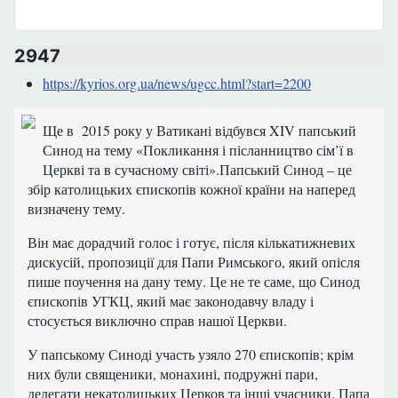
2947
https://kyrios.org.ua/news/ugcc.html?start=2200
Ще в 2015 року у Ватикані відбувся XIV папський
Синод на тему «Покликання і післанництво сім’ї в
Церкві та в сучасному світі».Папський Синод – це
збір католицьких єпископів кожної країни на наперед
визначену тему.
Він має дорадчий голос і готує, після кількатижневих
дискусій, пропозиції для Папи Римського, який опісля
пише поучення на дану тему. Це не те саме, що Синод
єпископів УГКЦ, який має законодавчу владу і
стосується виключно справ нашої Церкви.
У папському Синоді участь узяло 270 єпископів; крім
них були священики, монахині, подружні пари,
делегати некатолицьких Церков та інші учасники. Папа