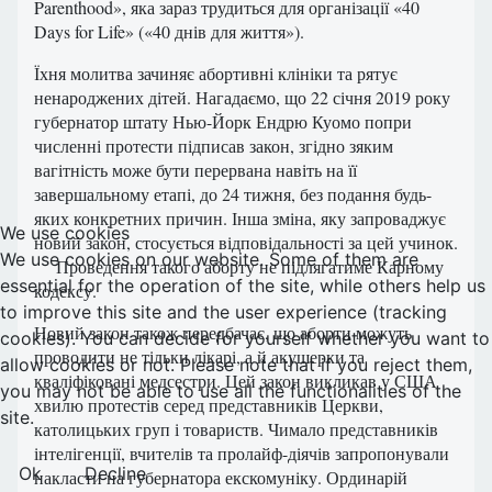
Parenthood», яка зараз трудиться для організації «40
Days for Life» («40 днів для життя»).
Їхня молитва зачиняє абортивні клініки та рятує
ненароджених дітей. Нагадаємо, що 22 січня 2019 року
губернатор штату Нью-Йорк Ендрю Куомо попри
численні протести підписав закон, згідно зяким
вагітність може бути перервана навіть на її
завершальному етапі, до 24 тижня, без подання будь-
яких конкретних причин. Інша зміна, яку запроваджує
We use cookies
новий закон, стосується відповідальності за цей учинок.
We use cookies on our website. Some of them are
Проведення такого аборту не підлягатиме Карному
essential for the operation of the site, while others help us
кодексу.
to improve this site and the user experience (tracking
Новий закон також передбачає, що аборти можуть
cookies). You can decide for yourself whether you want to
проводити не тільки лікарі, а й акушерки та
allow cookies or not. Please note that if you reject them,
кваліфіковані медсестри. Цей закон викликав у США
you may not be able to use all the functionalities of the
хвилю протестів серед представників Церкви,
site.
католицьких груп і товариств. Чимало представників
інтелігенції, вчителів та пролайф-діячів запропонували
Ok
Decline
накласти на губернатора екскомуніку. Ординарій