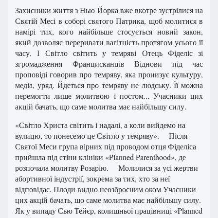
Захисники життя з Нью Йорка вже вкотре зустрілися на
Святій Месі в соборі святого Патрика, щоб молитися в
намірі тих, кого найбільше стосується новий закон,
який дозволяє переривати вагітність протягом усього її
часу. І Світло світить у темряві Отець Фіделіс зі
згромадження Францисканців Віднови під час
проповіді говорив про темряву, яка пронизує культуру,
медіа, уряд. Йдеться про темряву не людську. Її можна
перемогти лише молитвою і постом... Учасники цих
акцій бачать, що саме молитва має найбільшу силу.
«Світло Христа світить і надалі, а коли вийдемо на
вулицю, то понесемо це Світло у темряву».
Після
Святої Меси група вірних під проводом отця Фіделіса
прийшла під стіни клініки «Planned Parenthood», де
розпочала молитву Розарію.
Молилися за усі жертви
абортивної індустрії, зокрема за тих, хто за неї
відповідає. Плоди видно неозброєним оком Учасники
цих акцій бачать, що саме молитва має найбільшу силу.
Як у випаду Сью Тейєр, колишньої працівниці «Planned