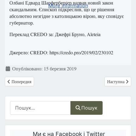
Олбані Едвард Шарферберґер назвав новий закон
More information
скандальним. Єпископ підкреслив, що це рішення
абсолютно незгідне з католицькою вірою, яку сповідує
губернатор.
Переклад CREDO за: Джефрі Бруно, Aleteia
Джерело: CREDO: https://credo.pro/2019/02/230102
Деталі
Опубліковано: 15 березня 2019
Попередня стаття: Заборона гомошлюбів— це не порушення прав л
Наступна стаття
Попередня
Наступна
Пошук
Пошук
Ми є на Facebook і Twitter