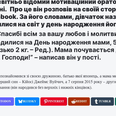
вітньо відомий мотиваційний орато
ні. Про це він розповів на своїй сто
ebook.
За його словами, дівчаток наз
илися на світ у день народження й
Спасибі всім за вашу любов і молитви
дилися на День народження мами, 5 ф
зько 2 кг. – Ред.). Мама почувається
, Господи!” – написав він у пості.
познайомився зі своєю дружиною, батько якої японець, а мама ме
рший син – Кійосі Джеймс Вуйчич, а 7 серпня 2015 року – други
ання (він народився без верхніх і нижніх кінцівок).
STODON
BLUESKY
PINTEREST
REDDIT
TUMBLR