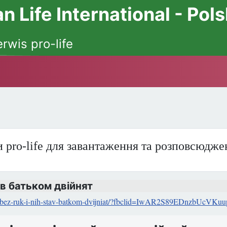
 Life International - Pol
erwis pro-life
 pro-life для завантаження та розповсюдже
ав батьком двійнят
rodyvsia-bez-ruk-i-nih-stav-batkom-dvijniat/?fbclid=IwAR2S89