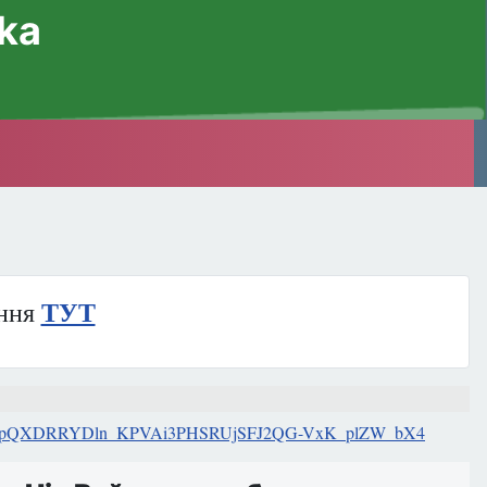
ska
ння
ТУТ
EDnzbUcVKuupQXDRRYDln_KPVAi3PHSRUjSFJ2QG-VxK_plZW_bX4