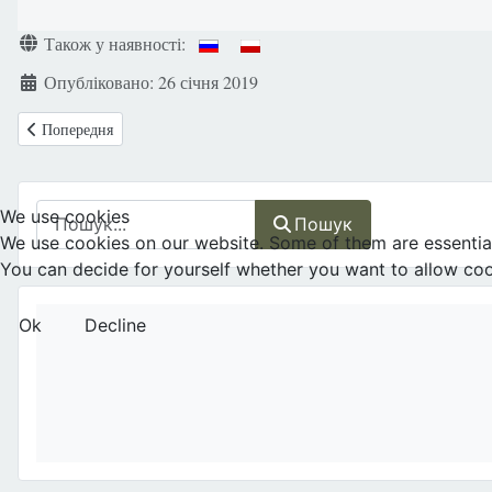
Деталі
Також у наявності:
Опубліковано: 26 січня 2019
Попередня стаття: ЕКЗ і штучна інсемінація
Попередня
Пошук
We use cookies
Пошук
We use cookies on our website. Some of them are essential f
You can decide for yourself whether you want to allow cookie
Ok
Decline