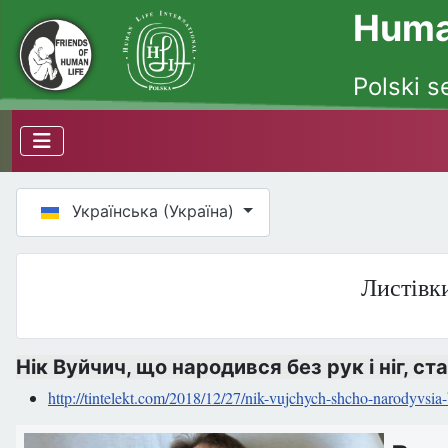
Human
Polski s
Оберіть свою мову
Українська (Україна)
Листівки
Нік Вуйчич, що народився без рук і ніг, ст
http://tintelekt.com/2018/12/27/nik-vujchych-shcho-na