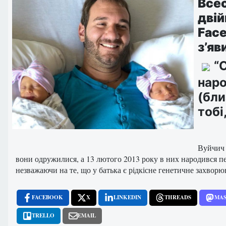
Всес
двій
Fac
з’яв
“
наро
(бли
тобі
Вуйчич 
вони одружилися, а 13 лютого 2013 року в них народився пе
незважаючи на те, що у батька є рідкісне генетичне захворюв
FACEBOOK
X
LINKEDIN
THREADS
MA
TRELLO
EMAIL