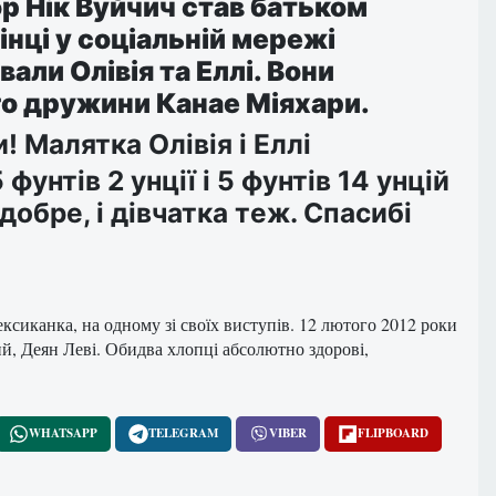
р Нік Вуйчич став батьком
рінці у соціальній мережі
вали Олівія та Еллі. Вони
ого дружини Канае Міяхари.
! Малятка Олівія і Еллі
унтів 2 унції і 5 фунтів 14 унцій
 добре, і дівчатка теж. Спасибі
ксиканка, на одному зі своїх виступів. 12 лютого 2012 роки
й, Деян Леві. Обидва хлопці абсолютно здорові,
WHATSAPP
TELEGRAM
VIBER
FLIPBOARD