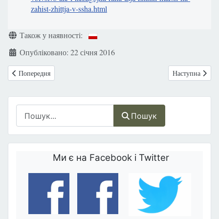
zahist-zhittja-v-ssha.html
Деталі
Також у наявності:
Опубліковано: 22 січня 2016
Попередня стаття: Італійці вийдуть на вулицю на підтримку традицій
Наступна статт
Попередня
Наступна
Пошук
Пошук
Ми є на Facebook і Twitter