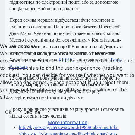
підписатися по електронній пошті або за допомогою
спеціального мобільного додатку.
Перед самим маршем відбудеться нічне молитовне
чування в святилищі Непорочного Зачаття Пресвятої
Діви Марії. Чування почнуться і завершаться Святою
Месою і екуменічним богослужінням у Констітьюшн-
We use cookies
холі. Крім того, в архиєпархії Вашингтона відбудеться
маніфестація молоді та Меса за життя, - повідомляє
We use cookies on our website. Some of them are
Християнський портал
КІРІОС
з посиланням на
Радіо
essential for the operation of the site, while others help us
Ватикан
.
to improve this site and the user experience (tracking
cookies). You can decide for yourself whether you want to
22 січня цього року Марш на захист життя пройде по
allow cookies or not. Please note that if you reject them,
новому маршруту і завершиться біля пам'ятника
you may not be able to use all the functionalities of the
Джорджу Вашингтону, де учасники Маршу
site.
зустрінуться з політичними діячами.
З року в рік число учасників маршу зростає і становить
Ok
Decline
кілька сотень тисяч чоловік.
More information
http://kyrios.org.ua/news/world/19838-abort-ne-tilki-
vbivstvo-ale-i-nezagojna-rana-dlja-zhinki-marsh-na-