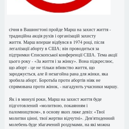
січня в Вашингтоні пройде Марш на захист життя -
традиційна акція рухів і організацій захисту
життя. Марш вперше відбувся в 1974 році, після
легалізації аборту в США; він проводиться за
підтримки Єпископської конференції США. Тема акції
цього року - «За життя і за жінку». Вона підкреслює,
що аборт - це не тільки вбивство життя, що
зароджується, але й незагойна рана для жінки, яка
зробила аборт. Боротьба проти абортів ніяк не
спрямована проти жінок, - нагадують учасники маршу.
Як і в минулі роки, Марш на захист життя буде
підготовлений «молитвою, покаянням і
паломництвом», в основу яких ляже девіз: «Твої
молитви цінні, твої жертви відчутні». Дев'ятиденний
молебень буде збагачений роздумами, на які можна