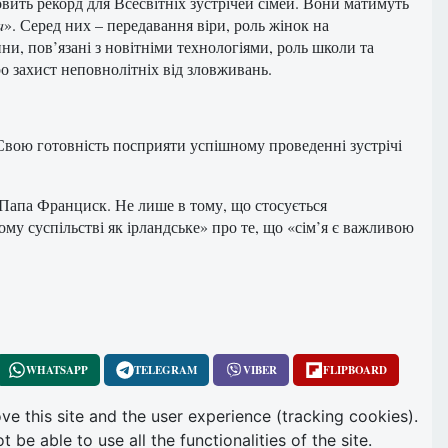
овить рекорд для Всесвітніх зустрічей сімей. Вони матимуть
a
». Серед них – передавання віри, роль жінок на
ни, пов’язані з новітніми технологіями, роль школи та
о захист неповнолітніх від зловживань.
 Свою готовність посприяти успішному проведенні зустрічі
Папа Франциск. Не лише в тому, що стосується
ому суспільстві як ірландське» про те, що «сім’я є важливою
WHATSAPP
TELEGRAM
VIBER
FLIPBOARD
ve this site and the user experience (tracking cookies).
e able to use all the functionalities of the site.