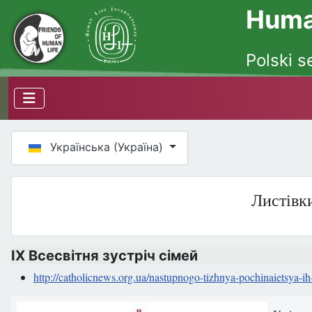
Human
Polski s
Оберіть свою мову
Українська (Україна)
Листівки
ІХ Всесвітня зустріч сімей
http://catholicnews.org.ua/nastupnogo-tizhnya-pochinaietsya-ih