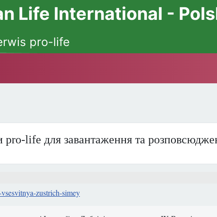
 Life International - Pol
erwis pro-life
 pro-life для завантаження та розповсюдже
-vsesvitnya-zustrich-simey