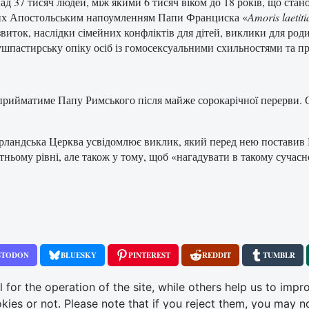
д 37 тисяч людей, між якими 6 тисяч віком до 18 років, що стан
аних Апостольським напоумленням Папи Франциска «
Amoris laetiti
виток, наслідки сімейних конфліктів для дітей, виклики для роди
душпастирську опіку осіб із гомосексуальними схильностями та пр
кої прийматиме Папу Римського після майже сорокарічної перерви.
Ірландська Церква усвідомлює виклик, який перед нею поставив 
тньому рівні, але також у тому, щоб «нагадувати в такому сучасн
STODON
BLUESKY
PINTEREST
REDDIT
TUMBLR
or the operation of the site, while others help us to impro
s or not. Please note that if you reject them, you may not b