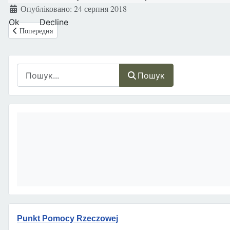
Деталі
Опубліковано: 24 серпня 2018
Ok
Decline
Попередня стаття: Польща: Материнська пенсія
Попередня
Пошук
Пошук
Punkt Pomocy Rzeczowej