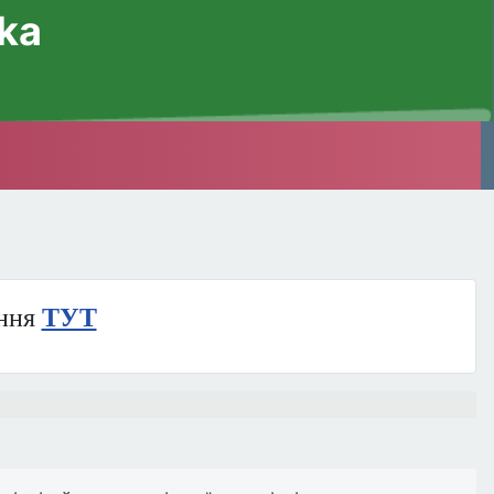
ska
ння
ТУТ