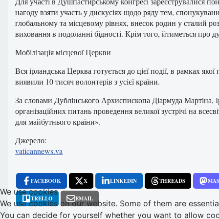
Для участі в Душпастирському конгресі зареєструвалися пона
нагоду взяти участь у дискусіях щодо ряду тем, спонукув
глобальному та місцевому рівнях, внесок родин у сталий роз
виховання в подоланні бідності. Крім того, йтиметься про 
Мобілізація місцевої Церкви
Вся ірландська Церква готується до цієї події, в рамках я
виявили 10 тисяч волонтерів з усієї країни.
За словами Дублінського Архиєпископа Діармуда Мартіна, 
організаційних питань проведення великої зустрічі на всесві
для майбутнього країни».
Джерело:
vaticannews.va
FACEBOOK
X
LINKEDIN
THREADS
MA
We use cookies
TRELLO
EMAIL
We use cookies on our website. Some of them are essential f
You can decide for yourself whether you want to allow cookie