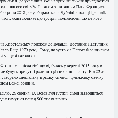
стріч сімей, до учасників якої наприкінці тижня приєднається
годнішнього світу?». Із таким запитанням Папа Франциск
о 26 серпня 2018 року збираються в Дубліні, столиці Ірландії,
у листі, яким скликає цю зустріч, пояснюючи, що це його
ючи Апостольську подорож до Ірландії. Востаннє Наступник
Павло ІІ ще 1979 року. Тому, на зустріч з Папою Франциском
 й місцеві католики.
Франциска після тієї, що відбулась у вересні 2015 року в
де будуть присутні родини з різних кінців світу. Від 22 до
а, створено спеціальну іграшку-символ: ірландську овечку
леном Божої родини.
неділю, 26 серпня, ІХ Всесвітня зустріч сімей завершиться
єднатимуться понад 500 тисяч вірних.