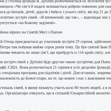
рок у столиці Ірландії м. Дубліні розпочинається IX Всесвітня зу
анциск.«Чи сім’я й надалі залишається доброю новиною для сьо
ься до батьків, дітей, дідусів і бабусь з усього світу, які від 21 д
сесвітню зустріч сімей. «Я впевнений, що так», – відповідає він 
рунтується «на Божому задумові».
ьйона вірних на Святій Месі з Папою
й Отець приєднається до учасників зустрічі 25 серпня, здійсню
 Петра там побував майже сорок років тому. Це був святий Іван 
інням чекають не лише сім’ї, що прибудуть із 116 країн світу, але
ня зустріч сімей у Дубліні буде другою такою зустріччю для Папи 
фії, США. Вона розпочнеться 21 серпня в усіх дієцезіях Ірландії, 
спеціальна програма для підлітків і дітей. Для останніх, зокрем
риналежність до Божої отари, на те, що кожен з нас є важливим ч
стиваль сімей, в якому візьмуть участь коло 80 тисяч людей, а в 
ць. Організатори очікують, що в спільній Євхаристійній молитві 