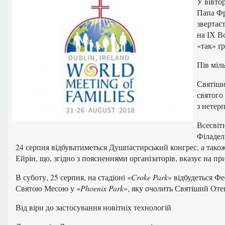
У вівто
Папа Фр
звертаєт
на ІХ В
«так» ґ
Пів міл
Святіши
святого
з нетерп
Всесвіт
Філадель
24 серпня відбуватиметься Душпастирський конгрес, а також 
Ейрін, що, згідно з поясненнями організаторів, вказує на п
В суботу, 25 серпня, на стадіоні «
Croke Park
» відбудеться Фе
Святою Месою у «
Phoenix Park
», яку очолить Святіший Оте
Від віри до застосування новітніх технологій