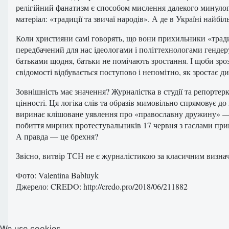
релігійний фанатизм є способом мислення далекого минулог
матеріал: «традиції та звичаї народів». А де в Україні найбі
Коли християни самі говорять, що вони прихильники «традиці
передбачений для нас ідеологами і політтехнологами гендер
батьками щодня, батьки не помічають зростання. І щоби зроз
свідомості відбувається поступово і непомітно, як зростає 
Зовнішність має значення? Журналістка в студії та репортер
цінності. Ця логіка слів та образів мимовільно спрямовує д
виринає клішоване уявлення про «православну дружину» — в
побиття мирних протестувальників 17 червня з гаслами при
А правда — це брехня?
Звісно, витвір ТСН не є журналістикою за класичним визначен
Фото: Valentina Babluyk
Джерело: CREDO: http://credo.pro/2018/06/211882
We use cookies