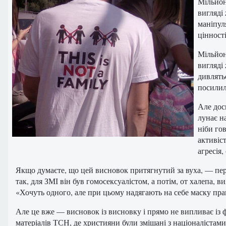
Мільйони
вигляді
маніпул
цінност
Мільйони
вигляді
дивлять
посилил
Але дос
лунає н
ніби го
активіс
агресія,
Якщо думаєте, що цей висновок притягнутий за вуха, — пере
так, для ЗМІ він був гомосексуалістом, а потім, от халепа, в
«Хочуть одного, але при цьому надягають на себе маску прав
Але це вже — висновок із висновку і прямо не випливає із ф
матеріалів ТСН, де християни були змішані з націоналістами 