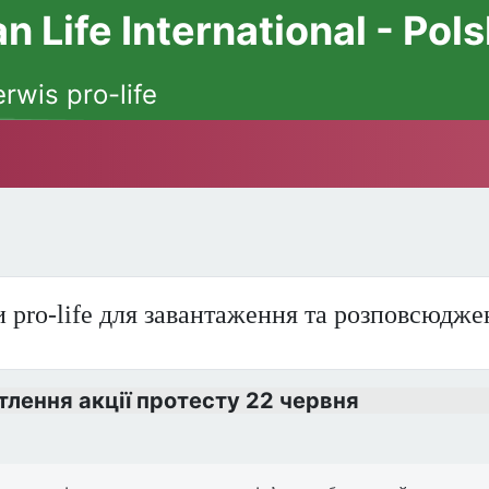
 Life International - Pol
erwis pro-life
 pro-life для завантаження та розповсюдже
тлення акції протесту 22 червня