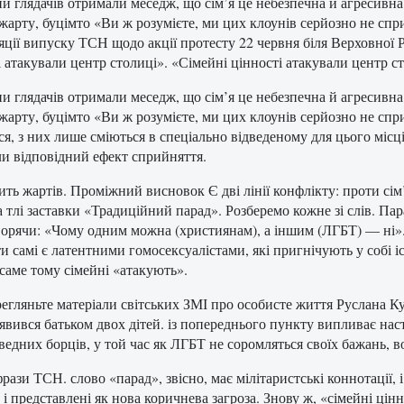
 глядачів отримали меседж, що сім’я це небезпечна й агресивна си
 жарту, буцімто «Ви ж розумієте, ми цих клоунів серйозно не сп
яції випуску ТСН щодо акції протесту 22 червня біля Верховної 
і атакували центр столиці». «Сімейні цінності атакували центр с
 глядачів отримали меседж, що сім’я це небезпечна й агресивна си
 жарту, буцімто «Ви ж розумієте, ми цих клоунів серйозно не сп
ся, з них лише сміються в спеціально відведеному для цього місц
и відповідний ефект сприйняття.
ить жартів. Проміжний висновок Є дві лінії конфлікту: проти сі
а тлі заставки «Традиційний парад». Розберемо кожне зі слів. Па
ворячи: «Чому одним можна (християнам), а іншим (ЛГБТ) — ні».
ти самі є латентними гомосексуалістами, які пригнічують у собі 
 саме тому сімейні «атакують».
гляньте матеріали світських ЗМІ про особисте життя Руслана Кух
иявився батьком двох дітей. із попереднього пункту випливає наст
едних борців, у той час як ЛГБТ не соромляться своїх бажань, во
рази ТСН. слово «парад», звісно, має мілітаристські коннотації,
і представлені як нова коричнева загроза. Знову ж, «сімейні цін