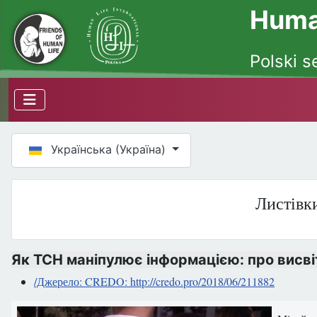
Human
Polski s
Оберіть свою мову
Українська (Україна)
Листівки
Як ТСН маніпулює інформацією: про висві
/Джерело: CREDO: http://credo.pro/2018/06/211882