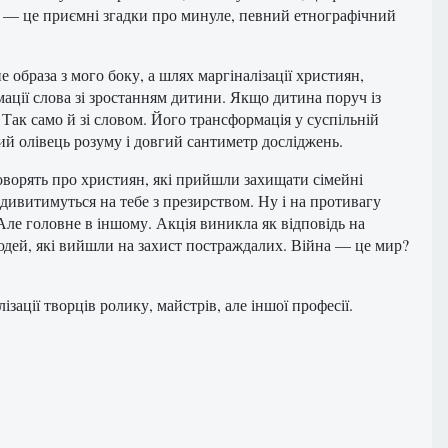
ї — це приємні згадки про минуле, певний етнографічний
образа з мого боку, а шлях маргіналізації християн,
ації слова зі зростанням дитини. Якщо дитина поруч із
 Так само й зі словом. Його трансформація у суспільній
рий олівець розуму і довгий сантиметр досліджень.
говорять про християн, які прийшли захищати сімейні
 дивитимуться на тебе з презирством. Ну і на противагу
ле головне в іншому. Акція виникла як відповідь на
юдей, які вийшли на захист постраждалих. Війна — це мир?
зації творців ролику, майстрів, але іншої професії.