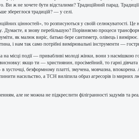
о. Ви ж не хочете бути відсталими? Традиційний парад. Традиці
льше збереглося традицій? — у селі.
йних цінностей», то розписуються у своїй селюкуватості. Це не 
у. Думаєте, я знову перебільшую? Порівняємо процеси трансформ
уміти, як малюк виріс, батько бере сантиметр, олівець і вимірює.
дитина, і нам так само потрібні вимірювальні інструменти — гост
ка на місці події — привабливі молоді жінки, вони з насмішкою 
о висновку: якщо ти — християнин, просімейний, то гарні дівчата
 хусточці, безформному платті, змучена, мовчазна, впокорена. А
пинити насильство, а ТСН виліпила образ агресорів із мирних л
ням, але не можна не підкреслити філігранності задумів та реалі