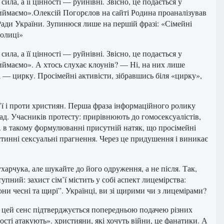
ла, а її цінності — руйнівні. Звісно, це подається у
риймаємо».Олексій Погорєлов на сайті Родина проаналізував
Ради України. Зупинюся лише на першій фразі: «Сімейні
толиці»
ла, а її цінності — руйнівні. Звісно, це подається у
риймаємо». А хтось слухає клоунів? — Ні, на них лише
і — цирку. Просімейні активісти, зібравшись біля «цирку»,
м’ї і проти християн. Перша фраза інформаційного ролику
рад. Учасників протесту: прирівнюють до гомосексуалістів,
 в такому формулюванні присутній натяк, що просімейні
істинні сексуальні прагнення. Через це придушення і виникає
арчука, але шукайте до його одруження, а не після. Так,
упний: захист сім’ї містить у собі аспект лицемірства:
ни чесні та щирі”. Українці, ви зі щирими чи з лицемірами?
 і цей сенс підтверджується попередньою подачею різних
ності атакують». християни, які хочуть війни, це фанатики. А