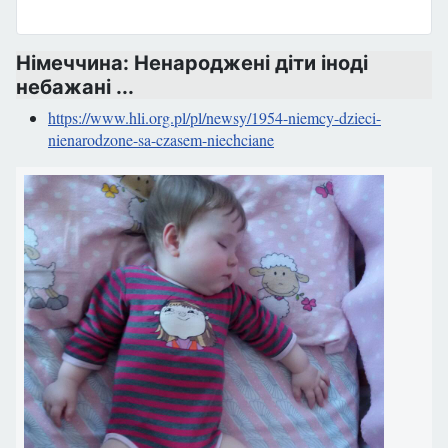
Німеччина: Ненароджені діти іноді
небажані ...
https://www.hli.org.pl/pl/newsy/1954-niemcy-dzieci-
nienarodzone-sa-czasem-niechciane