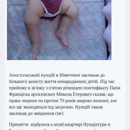
Апостольський нунцій в Німеччині закликав до
більшого захисту життя ненароджених дітей. Під час
прийому в зв'язку з п'ятою річницею понтифікату Папи
Франціска архієпископ Микола Етерович сказав, що
права людини на протязі 70 років широко визнані, але
все ще знаходяться під загрозою. Нунцій також
закликав до зміцнення сім'ї.
Приняття відбулося а штаб-квартирі Нунціатури в