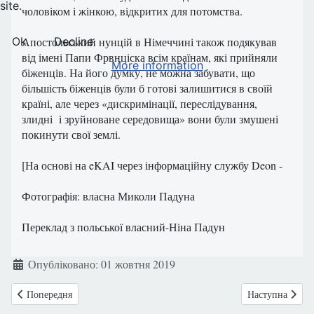
site.
чоловіком і жінкою, відкритих для потомства.
Ok
Decline
Апостольський нунцій в Німеччині також подякував
від імені Папи Фрвнціска всім країнам, які прийняли
More information
біженців. На його думку, не можна забувати, що
більшість біженців були б готові залишитися в своїй
країні, але через «дискримінації, переслідування,
злидні і зруйноване середовища» вони були змушені
покинути свої землі.
[На основі на eKAI через інформаційну службу Deon -
Фотографія: власна Миколи Падуна
Переклад з польської власний-Ніна Падун
Деталі
Опубліковано: 01 жовтня 2019
Попередня стаття: Польська Федерація Рухів Захисту Життя та Родини 
Наступна стаття
Попередня
Наступна