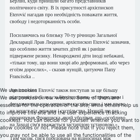
Берліні, куди прийшли багато представників
політичного світу. В їх присутності архієпископ
Eterović нагадав про необхідність поважати життя,
свободу і недоторканність особи.
Посилаючись на близьку 70-ту річницю Загальної
Декларації Лрав Людини, архієпископ Eterović зазначив,
що особливо життя зачатих дітей як і раніше
підвержене ризику. Ненароджені діти іноді небажані,
«тільки тому, що вони хворі або деформовані, або через
егоїзм дорослих», - сказав нунцій, цитуючи Папу
Franciszka ..
Архієпископ Eterović також виступав за ще більшу
We use cookies
підтримку сім'ї, яка, за його словами, «є природним і
We use cookies on our website. Some of them are
фундаментальним осередком суспільства» і має право
essential for the operation of the site, while others help us
на захист від держави і суспільства. Нунцій ще раз
to improve this site and the user experience (tracking
процитував Франциска, який уболівав, що «особливо
cookies). You can decide for yourself whether you want to
на Заході сім'я вважається застарілою установою,».
allow cookies or not. Please note that if you reject them,
you may not be able to use all the functionalities of the
Тим часом, сім'я побудована на відносинах між