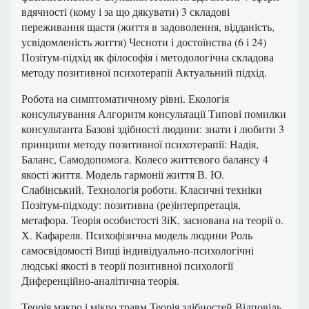
вдячності (кому і за що дякувати) 3 складові
переживання щастя (життя в задоволення, відданість,
усвідомленість життя) Чесноти і достоїнства (6 і 24)
Позітум-підхід як філософія і методологічна складова
методу позитивної психотерапії Актуальний підхід.
Робота на симптоматичному рівні. Екологія
консультування Алгоритм консультації Типові помилки
консультанта Базові здібності людини: знати і любити 3
принципи методу позитивної психотерапії: Надія,
Баланс, Самодопомога. Колесо життєвого балансу 4
якості життя. Модель гармонії життя В. Ю.
Слабінський. Технологія роботи. Класичні техніки
Позітум-підходу: позитивна (ре)інтерпретація,
метафора. Теорія особистості ЗіК, заснована на теорії о.
Х. Кафареля. Психофізична модель людини Роль
самосвідомості Вищі індивідуально-психологічні
людські якості в теорії позитивної психології
Диференційно-аналітична теорія.
Теорія макро і мікро травм Теорія здібностей Відповідь