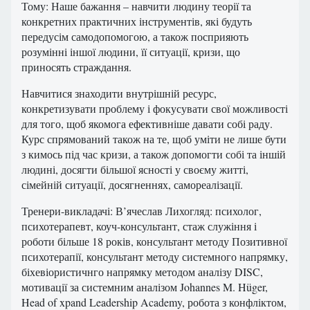
Тому: Наше бажання – навчити людину теорії та
конкретних практичних інструментів, які будуть
передусім самодопомогою, а також посприяють
розумінні іншої людини, її ситуації, кризи, що
приносять страждання.
Навчитися знаходити внутрішній ресурс,
конкретизувати проблему і фокусувати свої можливості
для того, щоб якомога ефективніше давати собі раду.
Курс спрямований також на те, щоб уміти не лише бути
з кимось під час кризи, а також допомогти собі та іншій
людині, досягти більшої ясності у своєму житті,
сімейній ситуації, досягненнях, самореалізації.
Тренери-викладачі: В’ячеслав Лихогляд: психолог,
психотерапевт, коуч-консультант, стаж служіння і
роботи більше 18 років, консультант методу Позитивної
психотерапії, консультант методу системного напрямку,
біхевіористичнго напрямку методом аналізу DISC,
мотивації за системним аналізом Johannes M. Hüger,
Head of xpand Leadership Academy, робота з конфліктом,