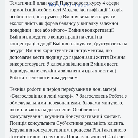
Тематичний план сесій Підставового курсу 4 сфери
More information
гармонізації особистості Модель ідентифікації (теорія
особистості, інструмент) Вміння використовувати
екологічність як форма балансу у випадку залежної
поведінки «все або нічого» Вміння конкретизації
Вміння виводити з концентрації на стані на
концентрацію до дії Вміння планувати, ґрунтуючись на
ресурсі Вміння користуватися інструментом, що
допомагає вести людину до гармонізації життя Вміння
використовувати 5 ключів звільнення Вміння вести
індивідуальне служіння звільнення (для християн)
Робота з генеалогічним деревом
Техніка роботи в період перебування в лоні матері
«Благословіння в лоні матері», 7 благословень Робота з
обмежувальними переконаннями, блоками минулого,
що впливають на досягнення Особливості
консультування, коучинга Консультативний контакт.
Позиція консультанта Суб’єктивна реальність клієнта.
Керування консультативним процесом Рівні активного
фасилітативного слухання Поняття вдячності, 4 сфери