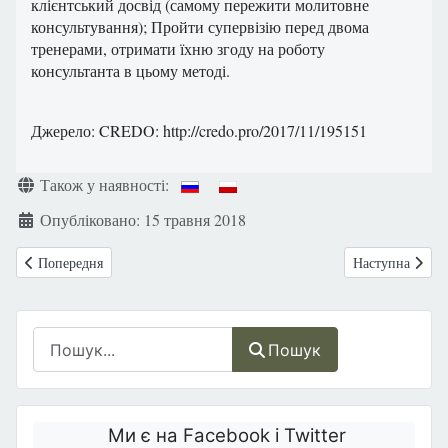
клієнтський досвід (самому пережити молитовне
консультування); Пройти супервізію перед двома
тренерами, отримати їхню згоду на роботу
консультанта в цьому методі.
Джерело: CREDO: http://credo.pro/2017/11/195151
Деталі
Також у наявності:
Опубліковано: 15 травня 2018
Попередня стаття: Похорон Альфі. «Хлопчик, який об’єднав світ»...
Наступна статт
Попередня
Наступна
Пошук
Пошук
Ми є на Facebook і Twitter