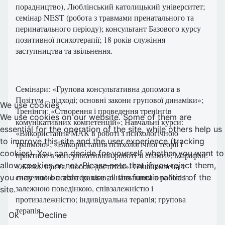
порадництво), Люблінський католицький університет;
семінар NEST (робота з травмами пренатального та
перинатального періоду); консультант Базового курсу
позитивної психотерапії; 18 років служіння
заступництва та звільнення.
Семінари: «Групова консультативна допомога в
Позітум – підході; основні закони групової динаміки»;
We use cookies
Тренінги: «Створення і проведення тренінгів
We use cookies on our website. Some of them are
комунікативних компетенцій»; Навчальні курси:
essential for the operation of the site, while others help us
«Використання МАК в роботі з психологічною
to improve this site and the user experience (tracking
травмою»; «Використання психологічної теорії і
cookies). You can decide for yourself whether you want to
практики в консультативній роботі зі снами»; Марафон:
allow cookies or not. Please note that if you reject them,
«Жінка, щастя, любов, достаток». Ознайомлена з
системною психотерапією; з навчанням в роботі із
you may not be able to use all the functionalities of the
залежною поведінкою, співзалежністю і
site.
протизалежністю; індивідуальна терапія; групова
терапія.
Ok
Decline