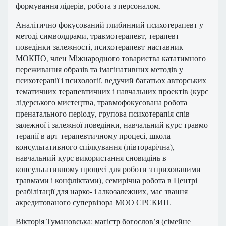
формування лідерів, робота з персоналом.
Аналітично фокусований глибинний психотерапевт у
методі символдрами, травмотерапевт, терапевт
поведінки залежності, психотерапевт-наставник
МОКПО, член Міжнародного товариства кататимного
переживання образів та імагінативних методів у
психотерапії і психології, ведучий багатьох авторських
тематичних терапевтичних і навчальних проектів (курс
лідерського мистецтва, травмофокусована робота
пренатального періоду, групова психотерапія спів
залежної і залежної поведінки, навчальний курс травмо
терапії в арт-терапевтичному процесі, школа
консультативного спілкування (півторарічна),
навчальний курс використання сновидінь в
консультативному процесі для роботи з прихованими
травмами і конфліктами), семирічна робота в Центрі
реабілітації для нарко- і алкозалежних, має звання
акредитованого супервізора МОО СРСКИП.
Вікторія Тумановська: магістр богослов’я (сімейне