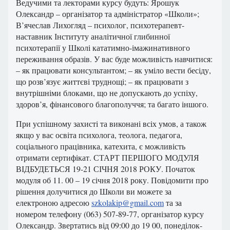
Ведучими та лекторами курсу будуть: Ярошук
Олександр – організатор та адміністратор «Школи»;
В’ячеслав Лихогляд – психолог, психотерапевт-
наставник Інституту аналітичної глибинної
психотерапії у Школі кататимно-імажинативного
переживання образів. У вас буде можливість навчитися:
– як працювати консультантом; – як уміло вести бесіду,
що розв’язує життєві труднощі; – як працювати з
внутрішніми блоками, що не допускають до успіху,
здоров’я, фінансового благополуччя; та багато іншого.
При успішному захисті та виконані всіх умов, а також
якщо у вас освіта психолога, теолога, педагога,
соціального працівника, катехита, є можливість
отримати сертифікат. СТАРТ ПЕРШОГО МОДУЛЯ
ВІДБУДЕТЬСЯ 19-21 СІЧНЯ 2018 РОКУ. Початок
модуля об 11. 00 – 19 січня 2018 року. Повідомити про
рішення долучитися до Школи ви можете за
електроною адресою
szkolakip@gmail.com
та за
номером телефону (063) 507‑89‑77, організатор курсу
Олександр. Звертатись від 09:00 до 19 00, понеділок-