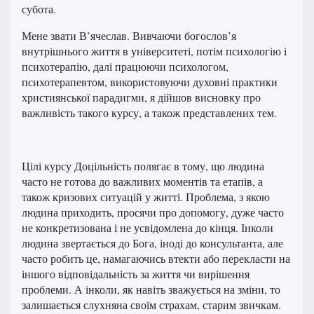
субота.
Мене звати В’ячеслав. Вивчаючи богослов’я
внутрішнього життя в університеті, потім психологію і
психотерапію, далі працюючи психологом,
психотерапевтом, використовуючи духовні практики
християнської парадигми, я дійшов висновку про
важливість такого курсу, а також представлених тем.
Цілі курсу Доцільність полягає в тому, що людина
часто не готова до важливих моментів та етапів, а
також кризових ситуацій у житті. Проблема, з якою
людина приходить, просячи про допомогу, дуже часто
не конкретизована і не усвідомлена до кінця. Інколи
людина звертається до Бога, іноді до консультанта, але
часто робить це, намагаючись втекти або перекласти на
іншого відповідальність за життя чи вирішення
проблеми. А інколи, як навіть зважується на зміни, то
залишається слухняна своїм страхам, старим звичкам.