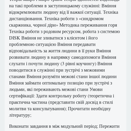
на такі проблеми в заступницькому служінні: Вміння
відокремлювати людину від її важкої ситуації. Техніка
дистанціювання. Техніка роботи з «синдромом
скаржника, чорної діри» Методика переживання горя
Техніка роботи з родовим ресурсом, робота з системою
DISK Вміння не зливатися з клієнтом і його
проблемною ситуацією Вміння передавати
відповідальність за життя людини в її руки Вміння
розвивати людину в напрямку самодопомоги Вміння
слухати і почути людину (3 рівні коучингу) Вміння
поводитися в служінні при зустрічі з межовими
станами Вміння розуміти межові стани іншої людини
Вміння займати оптимальну позицію при зустрічі з
людьми, які переживають межові стани Умови
сертифікації: Здати контрольну роботу (теоретична і
практична частина (представити свій досвід в стилі
молитви та консультування); Прочитати необхідну
літературу;
Виконати завдання в між модульний період; Пережити