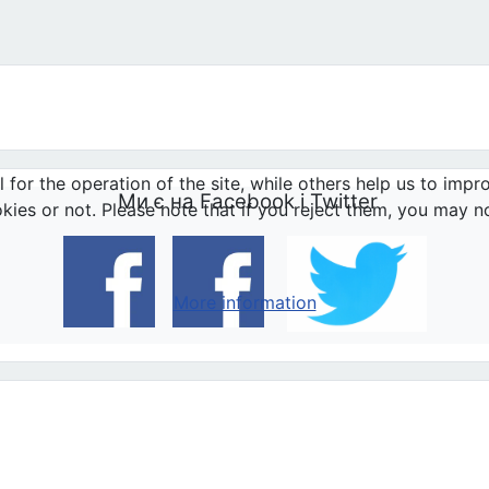
з півроку після прийняття одностатевих подруж
or the operation of the site, while others help us to impro
Ми є на Facebook і Twitter
s or not. Please note that if you reject them, you may not b
More information