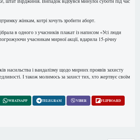
оке, штат Вірджинія. Випадок відбувся минулої суботи під час
ідтримку жінкам, котрі хочуть зробити аборт.
дібрала в одного з учасників плакат із написом «Усі люди
, погрожуючи учасникам мирної акції, вдарила 15-річну
дків насильства і вандалізму щодо мирних проявів захисту
дливості. І також молимось за захист тих, хто жертвує своїм
WHATSAPP
TELEGRAM
VIBER
FLIPBOARD