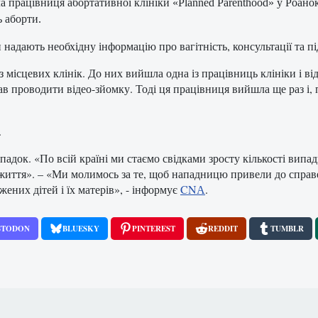
рила працівниця абортативної клініки «Planned Parenthood» у Роан
ь аборти.
и надають необхідну інформацію про вагітність, консультації та п
з місцевих клінік. До них вийшла одна із працівниць клініки і ві
чав проводити відео-зйомку. Тоді ця працівниця вийшла ще раз і
.
падок. «По всій країні ми стаємо свідками зросту кількості випа
а життя». – «Ми молимось за те, щоб нападницю привели до справе
ених дітей і їх матерів», - інформує
CNА
.
STODON
BLUESKY
PINTEREST
REDDIT
TUMBLR