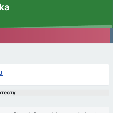
ska
J
отесту