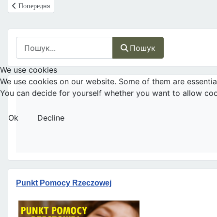
Попередня стаття: Бермуди: Повернення до традиційної сім’ї - Чере
Попередня
Пошук
Пошук
We use cookies
We use cookies on our website. Some of them are essential f
You can decide for yourself whether you want to allow cookie
Ok
Decline
Punkt Pomocy Rzeczowej