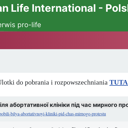
 Life International - Pol
erwis pro-life
lotki do pobrania i rozpowszechniania
TUTA
ля абортативної клініки під час мирного пр
pobili-bilya-abortativnoyi-kliniki-pid-chas-mirnogo-protestu