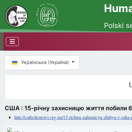
Human
Polski s
Оберіть свою мову
Українська (Україна)
U
США : 15-річну захисницю життя побили бі
http://catholicnews.org.ua/15-richnu-zahisnicyu-zhittya-v-ssha-