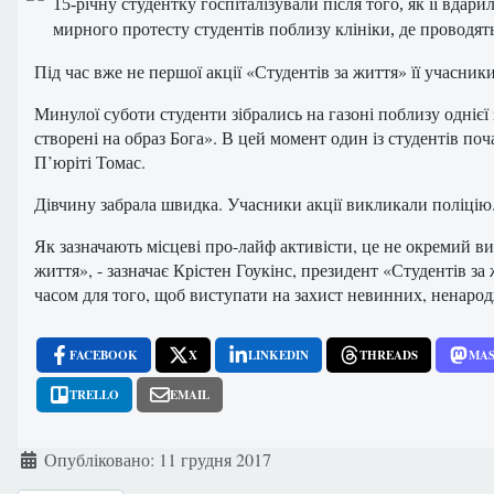
15-річну студентку госпіталізували після того, як її вда
мирного протесту студентів поблизу клініки, де проводят
Під час вже не першої акції «Студентів за життя» її учасник
Минулої суботи студенти зібрались на газоні поблизу однієї 
створені на образ Бога». В цей момент один із студентів по
П’юріті Томас.
Дівчину забрала швидка. Учасники акції викликали поліцію
Як зазначають місцеві про-лайф активісти, це не окремий ви
життя», - зазначає Крістен Гоукінс, президент «Студентів з
часом для того, щоб виступати на захист невинних, ненародж
FACEBOOK
X
LINKEDIN
THREADS
MA
TRELLO
EMAIL
Деталі
Опубліковано: 11 грудня 2017