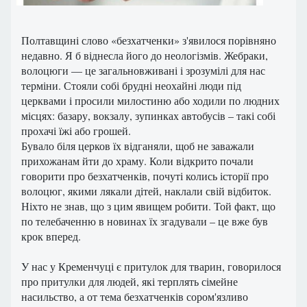
Полтавщині слово «безхатченки» з'явилося порівняно
недавно. Я б віднесла його до неологізмів. Жебраки,
волоцюги — це загальновживані і зрозумілі для нас
терміни. Стояли собі брудні неохайні люди під
церквами і просили милостиню або ходили по людних
місцях: базару, вокзалу, зупинках автобусів – такі собі
прохачі їжі або грошей.
Бувало біля церков їх відганяли, щоб не заважали
прихожанам йти до храму. Коли відкрито почали
говорити про безхатченків, почуті колись історії про
волоцюг, якими лякали дітей, наклали свій відбиток.
Ніхто не знав, що з цим явищем робити. Той факт, що
по телебаченню в новинах їх згадували – це вже був
крок вперед.
У нас у Кременчуці є притулок для тварин, говорилося
про притулки для людей, які терплять сімейне
насильство, а от тема безхатченків сором'язливо