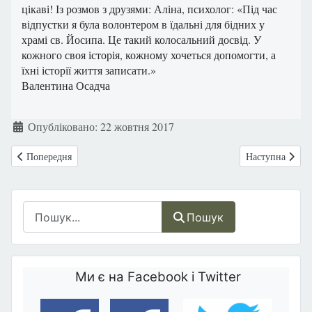
цікаві! Із розмов з друзями: Аліна, психолог: «Під час
відпустки я була волонтером в їдальні для бідних у
храмі св. Йосипа. Це такий колосальний досвід. У
кожного своя історія, кожному хочеться допомогти, а
їхні історії життя записати.»
Валентина Осадча
Деталі
Опубліковано: 22 жовтня 2017
Попередня стаття: Британія попросила скасувати термін «вагітна жін
Наступна статт
Попередня
Наступна
Пошук
Пошук
Ми є на Facebook і Twitter