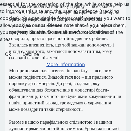
essential for the operation of the site, while others help us
Я зовсім не знала Католицьку Церкву — все свідоме
to improve this site and the user experience (tracking
життя, як і моя мама, я відвідувала православний храм.
cookies). You can decide for yourself whether you want to
Брати-францисканці та сестри-монахині своїм
прикладом надихнули мене по-іншому подивитися на
allow cookies or not. Please note that if you reject them,
проблему бідності. Вони ніби нічого особливого не
you may not be able to use all the functionalities of the
говорили, просто щось постійно для них робили.
site.
З'явилась впевненість, що тобі завжди допоможуть і
вихід є, крім того, захотілося допомагати тим, кому
Ok
Decline
сьогодні важче, ніж мені.
More information
Ми приносимо одяг, взуття, інколи їжу — все, чим
можна поділитися. Знадобиться все – від прального
порошку до памперсів. До речі, в їдальні, яку
облаштували для безхатченків в монастирі брати-
францисканці, так чисто, що будь-який комунальний чи
навіть приватний заклад громадського харчування
може позаздрити такій стерильності.
Разом з нашою парафіяльною спільнотою і нашими
душпастирями ми постійно вчимося. Уроки життя такі