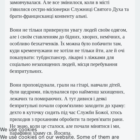
замовчувалася. Але все змінилося, коли в місті
з'явилися сестри-місіонерки Служниці Святого Духа та
брати-францисканці конвенту альні.
Вони не тільки привернули увагу людей своїм одягом,
але і своїм ставленням до бідних, хворих, немічних, а
особливо безхатченків. Їх можна було побачити там,
куди кременчужани не хотіли не тільки йти, але й очі
показувати: тубдиспансер, лікарні з ліжками для
соціально незахищених людей, місця перебування
безпритульних.
Вони проповідували, грали на гітарі, навчали дітей,
були щедрими, піклувалися про найменш захищених,
лежачих та помираючих. А тут дивися і деякі
безпритульні почали сором'язливо заходити до храму:
дехто в куточку сидить під час Служби Божої, хтось
приходив з проханням обробити та перев'язати рани.
Не знаю, коли це сталося, але почали мінятися і ми,
We use cookies
парафіяни храму св. Йосипа.
We use cookies on our website. Some of them are