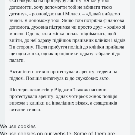
яка очікувала на процедуру аборту. «Я хочу тобі
допомогти, хочу допомогти тобі не вбивати твою
дитину», - розповідає пані Міллер. – «Давай вийдемо
звідси. Я допоможу тобі. Якщо тобі потрібна фінансова
допомога, духовна підтримка чи просто друг – ходімо зі
мною». Однак, коли жінка почала підніматись, щоб
вийти, до неї одразу підійшов працівник клініки і відвів
її в сторону. Після прибуття поліції до клініки прийшла
ще одна жінка, однак працівники одразу забрали її до
палати.
Активісти пасивно протестували арешту, сидячи на
підлозі. Поліція витягнула їх до службових авто.
Шестеро активістів у Вірджинії також пасивно
протестували арешту, однак чотирьох жінок поліція
вивезла з клініки на інвалідних візках, а священиків
витягли силою.
We use cookies
We use cookies on our website. Some of them are