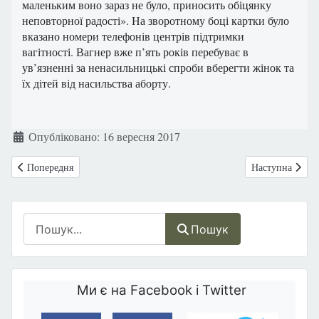
маленьким воно зараз не було, приносить обіцянку
неповторної радості». На зворотному боці картки було
вказано номери телефонів центрів підтримки
вагітності. Вагнер вже п’ять років перебуває в
ув’язненні за ненасильницькі спроби вберегти жінок та
їх дітей від насильства аборту.
Деталі
Опубліковано: 16 вересня 2017
Попередня стаття: Колумбія: ...хотіла вчинити евтаназію, однак післ
Наступна статт
Попередня
Наступна
Пошук
Пошук
Ми є на Facebook і Twitter