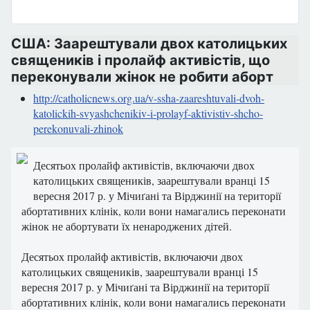
США: Заарештували двох католицьких
священиків і пролайф активістів, що
переконували жінок не робити аборт
http://catholicnews.org.ua/v-ssha-zaareshtuvali-dvoh-
katolickih-svyashchenikiv-i-prolayf-aktivistiv-shcho-
perekonuvali-zhinok
Десятьох пролайф активістів, включаючи двох
католицьких священиків, заарештували вранці 15
вересня 2017 р. у Мічиґані та Вірджинії на території
абортативних клінік, коли вони намагались переконати
жінок не абортувати їх ненароджених дітей.
Десятьох пролайф активістів, включаючи двох
католицьких священиків, заарештували вранці 15
вересня 2017 р. у Мічиґані та Вірджинії на території
абортативних клінік, коли вони намагались переконати