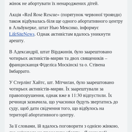
жінок не абортувати їх ненароджених дітей.
Акція «Red Rose Rescue» (порятунок червоної троянди)
також відбувалась біля ще одного абортативного центру
в Альбукерке, штат Нью Мексико, інформує
LifeSiteNews
. Однак активістам вдалось уникнути
арешту.
В Адександрії, штат Вірджинія, було заарештовано
чотирьох активістів-мирян та двох священиків –
францисканця Фіделіса Москінскі та о. Стівена
Імбаррато.
У Стерлінґ Хайтс, шт. Мітчиґан, було заарештовано
чотирьох активістів-мирян. Їх заарештували за
правопорушення, однак вже в 11:30 відпустили. Їх
речниця зазначила, що учасники будуть звертатись до
суду, щоб дати свідчення того, що відбулось на
території абортативного центру.
За її словами, їй вдалось поговорити з однією жінкою,