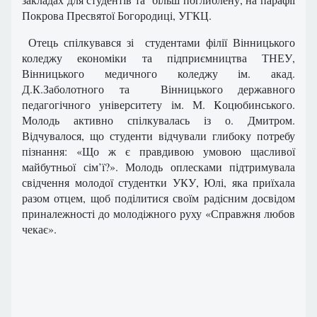
Покрова Пресвятої Богородиці, УГКЦ.
Отець спілкувався зі студентами філії Вінницького
коледжу економіки та підприємництва ТНЕУ,
Вінницького медичного коледжу ім. акад.
Д.К.Заболотного та Вінницького державного
педагогічного університету ім. М. Kоцюбинського.
Молодь активно спілкувалась із о. Дмитром.
Відчувалося, що студенти відчували глибоку потребу
пізнання: «Що ж є правдивою умовою щасливої
майбутньої сім’ї?». Молодь оплесками підтримувала
свідчення молодої студентки УКУ, Юлі, яка приїхала
разом отцем, щоб поділитися своїм радісним досвідом
приналежності до молодіжного руху «Справжня любов
чекає».