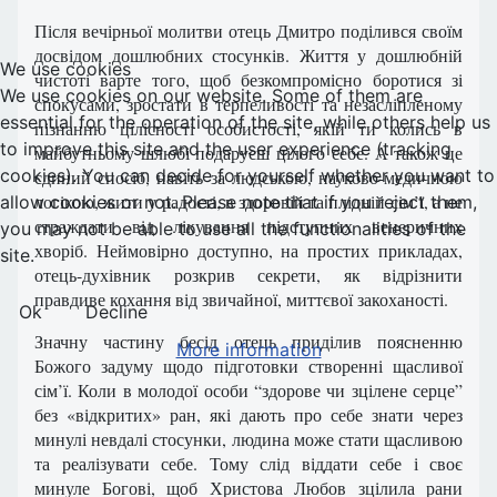
Після вечірньої молитви отець Дмитро поділився своїм
досвідом дошлюбних стосунків. Життя у дошлюбній
We use cookies
чистоті варте того, щоб безкомпромісно боротися зі
We use cookies on our website. Some of them are
спокусами, зростати в терпеливості та незасліпленому
essential for the operation of the site, while others help us
пізнанню цілісності особистості, якій ти колись в
to improve this site and the user experience (tracking
майбутньому шлюбі подаруєш цілого себе. А також це
cookies). You can decide for yourself whether you want to
єдиний спосіб, навіть за людською, науково-медичною
логікою, жити у радості, в здоровій та плідній сім’ї, а не
allow cookies or not. Please note that if you reject them,
страждати від лікування підступних венеричних
you may not be able to use all the functionalities of the
хворіб. Неймовірно доступно, на простих прикладах,
site.
отець-духівник розкрив секрети, як відрізнити
правдиве кохання від звичайної, миттєвої закоханості.
Ok
Decline
Значну частину бесід отець приділив поясненню
More information
Божого задуму щодо підготовки створенні щасливої
сім’ї. Коли в молодої особи “здорове чи зцілене серце”
без «відкритих» ран, які дають про себе знати через
минулі невдалі стосунки, людина може стати щасливою
та реалізувати себе. Тому слід віддати себе і своє
минуле Богові, щоб Христова Любов зцілила рани