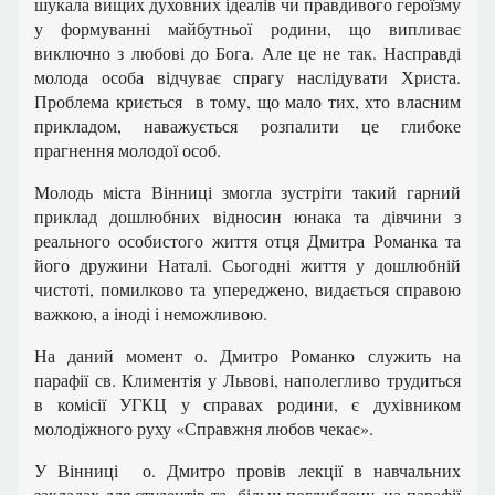
шукала вищих духовних ідеалів чи правдивого героїзму
у формуванні майбутньої родини, що випливає
виключно з любові до Бога. Але це не так. Насправді
молода особа відчуває спрагу наслідувати Христа.
Проблема криється в тому, що мало тих, хто власним
прикладом, наважується розпалити це глибоке
прагнення молодої особ.
Молодь міста Вінниці змогла зустріти такий гарний
приклад дошлюбних відносин юнака та дівчини з
реального особистого життя отця Дмитра Романка та
його дружини Наталі. Сьогодні життя у дошлюбній
чистоті, помилково та упереджено, видається справою
важкою, а іноді і неможливою.
На даний момент о. Дмитро Романко служить на
парафії св. Климентія у Львові, наполегливо трудиться
в комісії УГКЦ у справах родини, є духівником
молодіжного руху «Справжня любов чекає».
У Вінниці о. Дмитро провів лекції в навчальних
закладах для студентів та більш поглиблену, на парафії