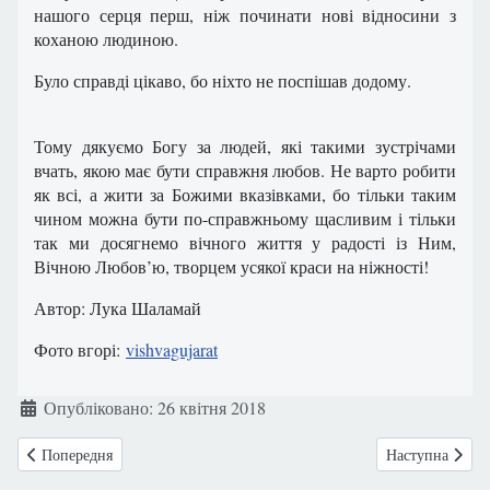
нашого серця перш, ніж починати нові відносини з
коханою людиною.
Було справді цікаво, бо ніхто не поспішав додому.
Тому дякуємо Богу за людей, які такими зустрічами
вчать, якою має бути справжня любов. Не варто робити
як всі, а жити за Божими вказівками, бо тільки таким
чином можна бути по-справжньому щасливим і тільки
так ми досягнемо вічного життя у радості із Ним,
Вічною Любов’ю, творцем усякої краси на ніжності!
Автор: Лука Шаламай
Фото вгорі:
vishvagujarat
Деталі
Опубліковано: 26 квітня 2018
Попередня стаття: Боротьба за життя Альфі Еванс продовжується
Наступна статт
Попередня
Наступна