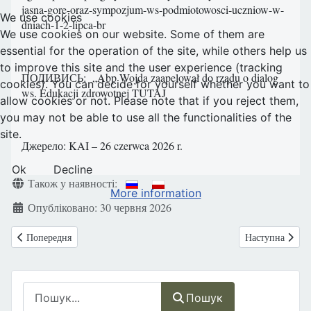
jasna-gore-oraz-sympozjum-ws-podmiotowosci-uczniow-w-
We use cookies
dniach-1-2-lipca-br
We use cookies on our website. Some of them are
essential for the operation of the site, while others help us
to improve this site and the user experience (tracking
ПОДИВИСЬ: „Abp Wojda zaapelował do rządu o dialog
cookies). You can decide for yourself whether you want to
ws. Edukacji zdrowotnej TUTAJ
allow cookies or not. Please note that if you reject them,
you may not be able to use all the functionalities of the
site.
Джерело: KAI – 26 czerwca 2026 r.
Ok
Decline
Деталі
Також у наявності:
More information
Опубліковано: 30 червня 2026
Попередня стаття: Курс онлаін про безпеку дитини у середовищі Це
Наступна статт
Попередня
Наступна
Пошук
Пошук