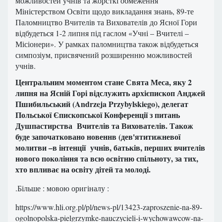
можливостей учнів та жорсткі обмеження
Міністерством Освіти щодо викладання знань, 89-те
Паломництво Вчителів та Вихователів до Ясної Гори
відбудеться 1-2 липня під гаслом «Учні – Вчителі –
Місіонери». У рамках паломництва також відбудеться
симпозіум, присвячений розширенню можливостей
учнів.
Центральним моментом стане Свята Меса, яку 2
липня на Ясній Горі відслужить архієпископ Анджей
Пшибильський (Andrzeja Przybylskiego), делегат
Польської Єпископської Конференції з питань
Душпастирства Вчителів та Вихователів. Також
буде започатковано новеннв (дев'ятитижневої
молитви –в інтенції учнів, батьків, перших вчителів
нового покоління та всю освітню спільноту, за тих,
хто впливає на освіту дітей та молоді.
.Більше : мовою оригіналу :
https://www.hli.org.pl/pl/news-pl/13423-zaproszenie-na-89-
ogolnopolska-pielgrzymke-nauczycieli-i-wychowawcow-na-