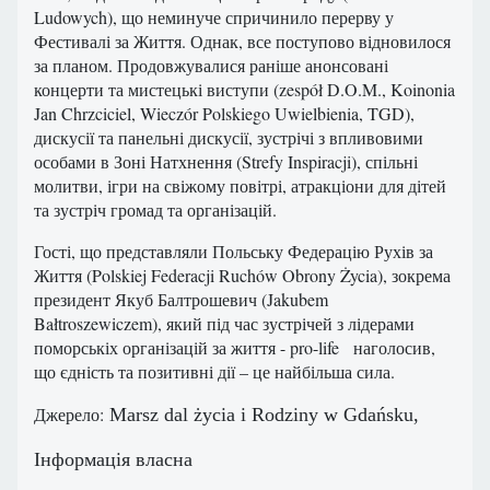
Ludowych), що неминуче спричинило перерву у
Фестивалі за Життя. Однак, все поступово відновилося
за планом. Продовжувалися раніше анонсовані
концерти та мистецькі виступи (zespół D.O.M., Koinonia
Jan Chrzciciel, Wieczór Polskiego Uwielbienia, TGD),
дискусії та панельні дискусії, зустрічі з впливовими
особами в Зоні Натхнення (Strefy Inspiracji), спільні
молитви, ігри на свіжому повітрі, атракціони для дітей
та зустріч громад та організацій.
Гості, що представляли Польську Федерацію Рухів за
Життя (Polskiej Federacji Ruchów Obrony Życia), зокрема
президент Якуб Балтрошевич (Jakubem
Bałtroszewiczem), який під час зустрічей з лідерами
поморськіх організацій за життя - pro-life наголосив,
що єдність та позитивні дії – це найбільша сила.
Джерело:
Marsz dal życia i Rodziny w Gdańsku,
Інформація власна