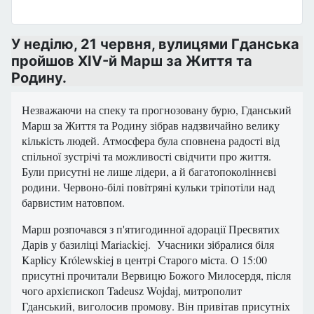
У неділю, 21 червня, вулицями Гданська
пройшов XIV-й Марш за Життя та
Родину.
Незважаючи на спеку та прогнозовану бурю, Гданський
Марш за Життя та Родину зібрав надзвичайно велику
кількість людей. Атмосфера була сповнена радості від
спільної зустрічі та можливості свідчити про життя.
Були присутні не лише лідери, а й багатопоколіннєві
родини. Червоно-білі повітряні кульки тріпотіли над
барвистим натовпом.
Марш розпочався з п'ятигодинної адорації Пресвятих
Дарів у базиліці Mariackiej. Учасники зібралися біля
Kaplicy Królewskiej в центрі Старого міста. О 15:00
присутні прочитали Вервицю Божого Милосердя, після
чого архієпископ Tadeusz Wojdaj, митрополит
Гданський, виголосив промову. Він привітав присутніх