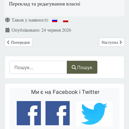
Переклад та редагування власні
Деталі
Також у наявності:
Опубліковано: 24 червня 2026
Попередня стаття: Запрошуємо на подкаст із серії «Розмови про Ж
Наступна статт
Попередня
Наступна
Пошук
Пошук
Ми є на Facebook і Twitter