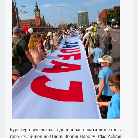
Буря терпляче чекала, і дощ почав падати лише після
того, як дійшои до Площі Зборів Народу (Plac Zebrań