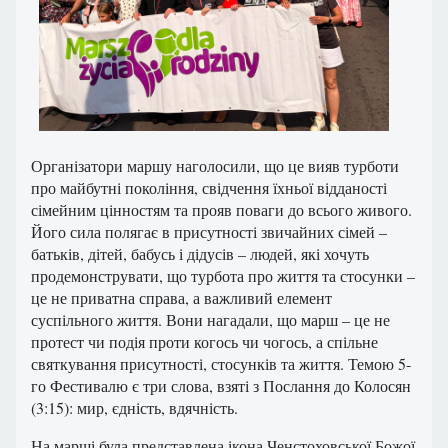
Організатори маршу наголосили, що це вияв турботи
про майбутні покоління, свідчення їхньої відданості
сімейним цінностям та прояв поваги до всього живого.
Його сила полягає в присутності звичайних сімей –
батьків, дітей, бабусь і дідусів – людей, які хочуть
продемонструвати, що турбота про життя та стосунки –
це не приватна справа, а важливий елемент
суспільного життя. Вони нагадали, що марш – це не
протест чи подія проти когось чи чогось, а спільне
святкування присутності, стосунків та життя. Темою 5-
го Фестивалю є три слова, взяті з Послання до Колосян
(3:15): мир, єдність, вдячність.
На марші була представлена ​​ікона Ченстоховської Божої