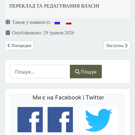
ПЕРЕКЛАД ТА РЕДАГУВАННЯ ВЛАСНІ
Деталі
Також у наявності:
Опубліковано: 29 травня 2026
Попередня стаття: Марші за Життя та Родину в Польщі
Наступна стаття
Попередня
Наступна
Пошук
Пошук
Ми є на Facebook і Twitter