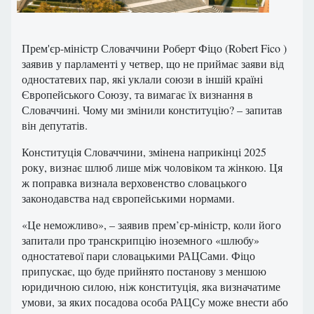
Прем'єр-міністр Словаччини Роберт Фіцо (Robert Fico )
заявив у парламенті у четвер, що не приймає заяви від
одностатевих пар, які уклали союзи в іншій країні
Європейського Союзу, та вимагає їх визнання в
Словаччині. Чому ми змінили конституцію? – запитав
він депутатів.
Конституція Словаччини, змінена наприкінці 2025
року, визнає шлюб лише між чоловіком та жінкою. Ця
ж поправка визнала верховенство словацького
законодавства над європейськими нормами.
«Це неможливо», – заявив прем’єр-міністр, коли його
запитали про транскрипцію іноземного «шлюбу»
одностатевої пари словацькими РАЦСами. Фіцо
припускає, що буде прийнято постанову з меншою
юридичною силою, ніж конституція, яка визначатиме
умови, за яких посадова особа РАЦСу може внести або