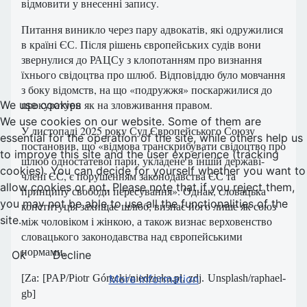
відмовити у внесенні запису.
Питання виникло через пару адвокатів, які одружилися
в країні ЄС. Після рішень європейських судів вони
звернулися до РАЦСу з клопотанням про визнання
їхнього свідоцтва про шлюб. Відповіддю було мовчання
з боку відомств, на що «подружжя» поскаржилися до
прокуратури як на зловживання правом.
We use cookies
We use cookies on our website. Some of them are
У листопаді 2025 року Суд Європейського Союзу
essential for the operation of the site, while others help us
постановив, що «відмова транскрибувати свідоцтво про
to improve this site and the user experience (tracking
шлюб одностатевої пари, укладене в іншій державі-
cookies). You can decide for yourself whether you want to
члені ЄС, є порушенням законодавства ЄС та
allow cookies or not. Please note that if you reject them,
принципу свободи пересування». Однак, словацька
you may not be able to use all the functionalities of the
конституція захищає шлюб, визнає його лише як союз
site.
між чоловіком і жінкою, а також визнає верховенство
словацького законодавства над європейськими
нормами.
Ok
Decline
More information
[Za: [PAP/
Piotr Górecki/niedzieka.pl, zdj. Unsplash/raphael-
gb]