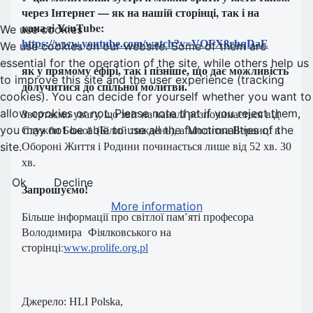
через Інтернет — як на нашій сторінці, так і на
каналі YouTube:
We use cookies
https://www.youtube.com/watch?v=VOFX8rhqDaE
We use cookies on our website. Some of them are
essential for the operation of the site, while others help us
як у прямому ефірі, так і пізніше, що дає можливість
to improve this site and the user experience (tracking
долучитися до спільної молитви.
cookies). You can decide for yourself whether you want to
allow cookies or not. Please note that if you reject them,
Звертаємо увагу, що звіт на каналі розпочинається від
you may not be able to use all the functionalities of the
Служби Божої (Білий тиждень), а Молитва Вервиці в
site.
Обороні Життя і Родини починається лише від 52 хв. 30
хв.
Ok
Decline
Запрошуємо!
More information
Більше інформації про світлої пам’яті професора
Володимира Фіялковського на
сторінці:
www.prolife.org.pl
Джерело: HLI Polska,