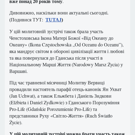
вже понад 20 років тому
.
Дивовижно, наскільки вони актуальні сьогодні.
(Подивися ТУТ:
TUTAJ
)
У цій молитовній зустрічі також брала участь
Ченстоховська Ікона Матері Божої «Від Океану до
Океану» (Ikona Częstochowska „Od Oceanu do Oceanu”),
яка мандрує світом в обороні цивілізації життя і любові
та яка повернулася до Гданська після участі в
Національному Марші Життя (Narodowy Marsz Życia) у
Варшаві.
Під час травневої місячниці Молитву Вервиці
провадили настоятель парафії отець-канонік Ян Ухват
(Jan Uchwat), а також Ельжбета і Даніель Зидкови
(Elżbieta i Daniel Zydkowie) з Гданського Порозуміння
Pro-Life (Gdańskie Porozumienie Pro-Life) та
представники Руху «Світло-Життя» (Ruch Światło
Życie).
У цій молитовній зустрічі можна брати участь також