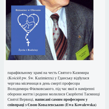
парафіяльному храмі на честь Святого Казимира
(Kościół pw. Św. Kazimierza) у Гданську відбулася
чергова місячниця в день смерті професора
Володимира Фіялковського, під час якої в наміренні
оборони життя і родини молилися Скорботні Таємниці
написані самим професором у
Святої Вервиці,
співпраці з Євою Ковалевською (Ewa Kowalewska)