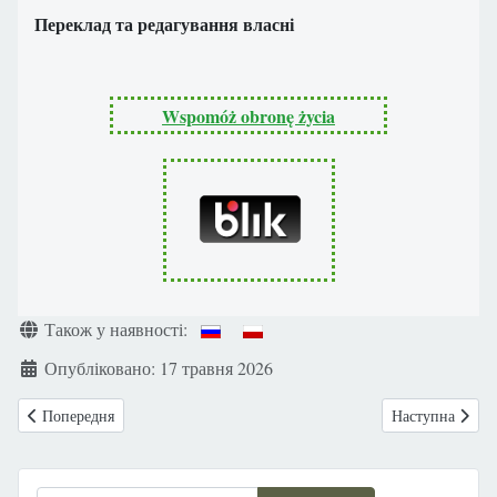
Переклад та редагування власні
Wspomóż obronę życia
Деталі
Також у наявності:
Опубліковано: 17 травня 2026
Попередня стаття: Ватикан оприлюднив оновлену декларацію про гідніс
Наступна стаття
Попередня
Наступна