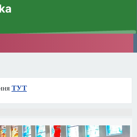
ska
ння
ТУТ