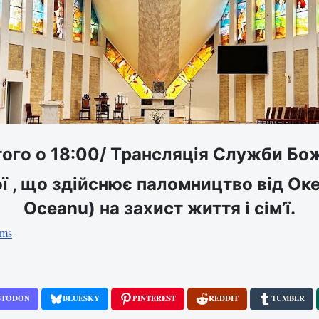
го о 18:00/ Трансляція Служби Божо
ї , що здійснює паломництво від Оке
Oceanu) на захист життя і сім’ї.
ams
STODON
BLUESKY
PINTEREST
REDDIT
TUMBLR