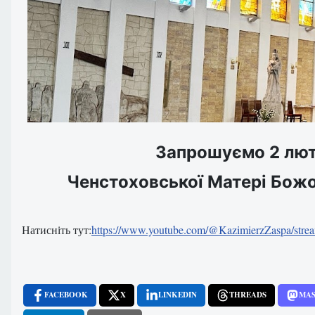
Запрошуємо 2 люто
Ченстоховської Матері Божо
Натисніть тут:
https://www.youtube.com/@KazimierzZaspa/stre
FACEBOOK
X
LINKEDIN
THREADS
MA