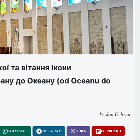
ї та вітання Ікони
ану до Океану (od Oceanu do
ks. Jan Uchwat
WHATSAPP
TELEGRAM
VIBER
FLIPBOARD