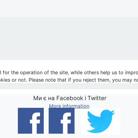
християнка та захисниця життя від зачаття
or the operation of the site, while others help us to impro
s or not. Please note that if you reject them, you may not b
Ми є на Facebook і Twitter
More information