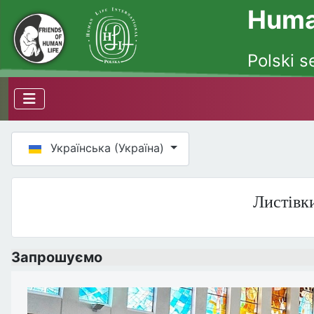
Human
Polski s
Оберіть свою мову
Українська (Україна)
Листівки
Запрошуємо