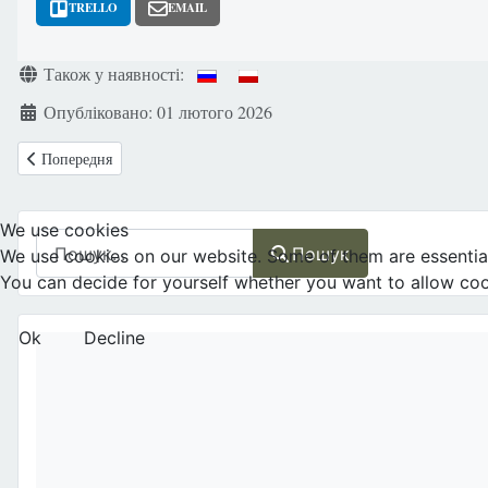
TRELLO
EMAIL
Деталі
Також у наявності:
Опубліковано: 01 лютого 2026
Попередня стаття: Коста-Рики : Новий президент Лаура Фернандес – 
Попередня
We use cookies
Пошук
Пошук
We use cookies on our website. Some of them are essential f
You can decide for yourself whether you want to allow cookie
Ok
Decline